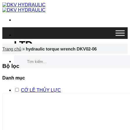
Chuyển
đến
nội
dung
DKV VIETNAM CO.,
LTD
Trang chủ
»
hydraulic torque wrench DKV02-06
Tìm
kiếm:
Bộ lọc
Danh mục
CỜ LÊ THỦY LỰC