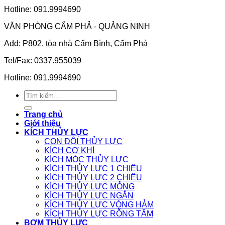
Hotline: 091.9994690
VĂN PHÒNG CẨM PHẢ - QUẢNG NINH
Add: P802, tòa nhà Cẩm Bình, Cẩm Phả
Tel/Fax: 0337.955039
Hotline: 091.9994690
Tìm
kiếm:
Trang chủ
Giới thiệu
KÍCH THỦY LỰC
CON ĐỘI THỦY LỰC
KÍCH CƠ KHÍ
KÍCH MÓC THỦY LỰC
KÍCH THỦY LỰC 1 CHIỀU
KÍCH THỦY LỰC 2 CHIỀU
KÍCH THỦY LỰC MỎNG
KÍCH THỦY LỰC NGẮN
KÍCH THỦY LỰC VÒNG HẢM
KÍCH THỦY LỰC RỖNG TÂM
BƠM THỦY LỰC