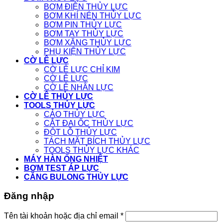
BƠM ĐIỆN THỦY LỰC
BƠM KHÍ NÉN THỦY LỰC
BƠM PIN THỦY LỰC
BƠM TAY THỦY LỰC
BƠM XĂNG THỦY LỰC
PHỤ KIỆN THỦY LỰC
CỜ LÊ LỰC
CỜ LÊ LỰC CHỈ KIM
CỜ LÊ LỰC
CỜ LÊ NHÂN LỰC
CỜ LÊ THỦY LỰC
TOOLS THỦY LỰC
CẢO THỦY LỰC
CẮT ĐAI ỐC THỦY LỰC
ĐỘT LỖ THỦY LỰC
TÁCH MẶT BÍCH THỦY LỰC
TOOLS THỦY LỰC KHÁC
MÁY HÀN ỐNG NHIỆT
BƠM TEST ÁP LỰC
CĂNG BULONG THỦY LỰC
Đăng nhập
Tên tài khoản hoặc địa chỉ email
*