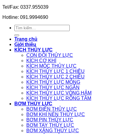
Tel/Fax: 0337.955039
Hotline: 091.9994690
Tìm
kiếm:
Trang chủ
Giới thiệu
KÍCH THỦY LỰC
CON ĐỘI THỦY LỰC
KÍCH CƠ KHÍ
KÍCH MÓC THỦY LỰC
KÍCH THỦY LỰC 1 CHIỀU
KÍCH THỦY LỰC 2 CHIỀU
KÍCH THỦY LỰC MỎNG
KÍCH THỦY LỰC NGẮN
KÍCH THỦY LỰC VÒNG HẢM
KÍCH THỦY LỰC RỖNG TÂM
BƠM THỦY LỰC
BƠM ĐIỆN THỦY LỰC
BƠM KHÍ NÉN THỦY LỰC
BƠM PIN THỦY LỰC
BƠM TAY THỦY LỰC
BƠM XĂNG THỦY LỰC