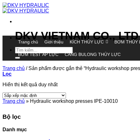
Chuyển
đến
nội
dung
DKV VIETNAM CO., LTD
Trang chủ
Giới thiệu
KÍCH THỦY LỰC
BƠM THỦY 
Tìm
BƠM TEST ÁP LỰC
CĂNG BULONG THỦY LỰC
kiếm:
Trang chủ
/
Sản phẩm được gắn thẻ “Hydraulic workshop pre
Lọc
Hiển thị kết quả duy nhất
Trang chủ
»
Hydraulic workshop presses IPE-10010
Bộ lọc
Danh mục