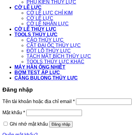
PHỤ KIỆN THỦY LỰC
CỜ LÊ LỰC
CỜ LÊ LỰC CHỈ KIM
CỜ LÊ LỰC
CỜ LÊ NHÂN LỰC
CỜ LÊ THỦY LỰC
TOOLS THỦY LỰC
CẢO THỦY LỰC
CẮT ĐAI ỐC THỦY LỰC
ĐỘT LỖ THỦY LỰC
TÁCH MẶT BÍCH THỦY LỰC
TOOLS THỦY LỰC KHÁC
MÁY HÀN ỐNG NHIỆT
BƠM TEST ÁP LỰC
CĂNG BULONG THỦY LỰC
Đăng nhập
Tên tài khoản hoặc địa chỉ email
*
Mật khẩu
*
Ghi nhớ mật khẩu
Đăng nhập
Quên mật khẩu?