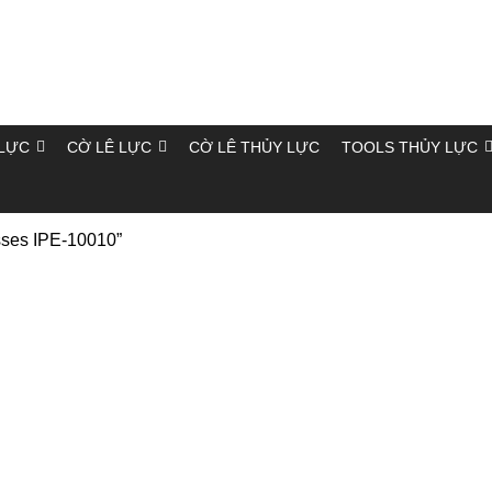
LỰC
CỜ LÊ LỰC
CỜ LÊ THỦY LỰC
TOOLS THỦY LỰC
sses IPE-10010”