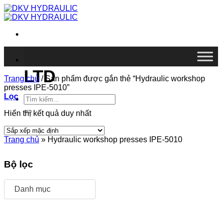
Chuyển
đến
nội
dung
DKV VIETNAM CO.,
LTD
Trang chủ
/
Sản phẩm được gắn thẻ “Hydraulic workshop
presses IPE-5010”
Lọc
Tìm
kiếm:
Hiển thị kết quả duy nhất
Trang chủ
»
Hydraulic workshop presses IPE-5010
Bộ lọc
Danh mục