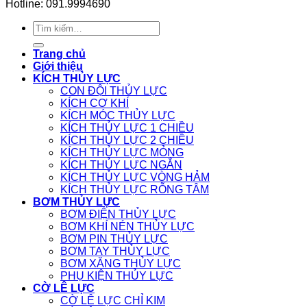
Hotline: 091.9994690
Tìm
kiếm:
Trang chủ
Giới thiệu
KÍCH THỦY LỰC
CON ĐỘI THỦY LỰC
KÍCH CƠ KHÍ
KÍCH MÓC THỦY LỰC
KÍCH THỦY LỰC 1 CHIỀU
KÍCH THỦY LỰC 2 CHIỀU
KÍCH THỦY LỰC MỎNG
KÍCH THỦY LỰC NGẮN
KÍCH THỦY LỰC VÒNG HẢM
KÍCH THỦY LỰC RỖNG TÂM
BƠM THỦY LỰC
BƠM ĐIỆN THỦY LỰC
BƠM KHÍ NÉN THỦY LỰC
BƠM PIN THỦY LỰC
BƠM TAY THỦY LỰC
BƠM XĂNG THỦY LỰC
PHỤ KIỆN THỦY LỰC
CỜ LÊ LỰC
CỜ LÊ LỰC CHỈ KIM