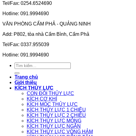
Tel/Fax: 0254.6524690
Hotline: 091.9994690
VĂN PHÒNG CẨM PHẢ - QUẢNG NINH
Add: P802, tòa nhà Cẩm Bình, Cẩm Phả
Tel/Fax: 0337.955039
Hotline: 091.9994690
Tìm
kiếm:
Trang chủ
Giới thiệu
KÍCH THỦY LỰC
CON ĐỘI THỦY LỰC
KÍCH CƠ KHÍ
KÍCH MÓC THỦY LỰC
KÍCH THỦY LỰC 1 CHIỀU
KÍCH THỦY LỰC 2 CHIỀU
KÍCH THỦY LỰC MỎNG
KÍCH THỦY LỰC NGẮN
KÍCH THỦY LỰC VÒNG HẢM