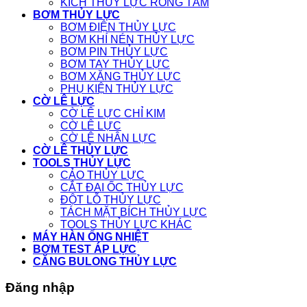
KÍCH THỦY LỰC RỖNG TÂM
BƠM THỦY LỰC
BƠM ĐIỆN THỦY LỰC
BƠM KHÍ NÉN THỦY LỰC
BƠM PIN THỦY LỰC
BƠM TAY THỦY LỰC
BƠM XĂNG THỦY LỰC
PHỤ KIỆN THỦY LỰC
CỜ LÊ LỰC
CỜ LÊ LỰC CHỈ KIM
CỜ LÊ LỰC
CỜ LÊ NHÂN LỰC
CỜ LÊ THỦY LỰC
TOOLS THỦY LỰC
CẢO THỦY LỰC
CẮT ĐAI ỐC THỦY LỰC
ĐỘT LỖ THỦY LỰC
TÁCH MẶT BÍCH THỦY LỰC
TOOLS THỦY LỰC KHÁC
MÁY HÀN ỐNG NHIỆT
BƠM TEST ÁP LỰC
CĂNG BULONG THỦY LỰC
Đăng nhập