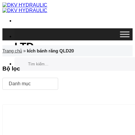
Chuyển
đến
nội
dung
DKV VIETNAM CO.,
LTD
Trang chủ
»
kích bánh răng QLD20
Tìm
kiếm:
Bộ lọc
Danh mục