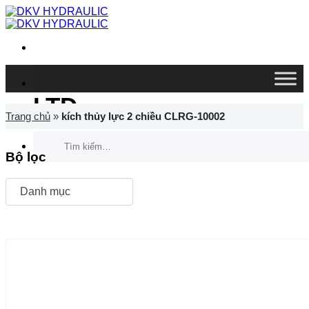
Chuyển
đến
nội
dung
DKV VIETNAM CO.,
LTD
Trang chủ
»
kích thủy lực 2 chiều CLRG-10002
Tìm
kiếm:
Bộ lọc
Danh mục