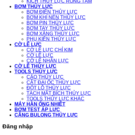
KÍCH THỦY LỰC RỖNG TÂM
BƠM THỦY LỰC
BƠM ĐIỆN THỦY LỰC
BƠM KHÍ NÉN THỦY LỰC
BƠM PIN THỦY LỰC
BƠM TAY THỦY LỰC
BƠM XĂNG THỦY LỰC
PHỤ KIỆN THỦY LỰC
CỜ LÊ LỰC
CỜ LÊ LỰC CHỈ KIM
CỜ LÊ LỰC
CỜ LÊ NHÂN LỰC
CỜ LÊ THỦY LỰC
TOOLS THỦY LỰC
CẢO THỦY LỰC
CẮT ĐAI ỐC THỦY LỰC
ĐỘT LỖ THỦY LỰC
TÁCH MẶT BÍCH THỦY LỰC
TOOLS THỦY LỰC KHÁC
MÁY HÀN ỐNG NHIỆT
BƠM TEST ÁP LỰC
CĂNG BULONG THỦY LỰC
Đăng nhập