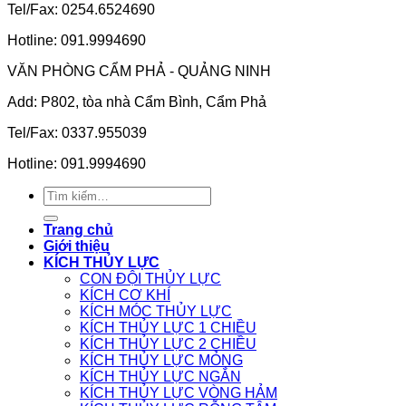
Tel/Fax: 0254.6524690
Hotline: 091.9994690
VĂN PHÒNG CẨM PHẢ - QUẢNG NINH
Add: P802, tòa nhà Cẩm Bình, Cẩm Phả
Tel/Fax: 0337.955039
Hotline: 091.9994690
Tìm
kiếm:
Trang chủ
Giới thiệu
KÍCH THỦY LỰC
CON ĐỘI THỦY LỰC
KÍCH CƠ KHÍ
KÍCH MÓC THỦY LỰC
KÍCH THỦY LỰC 1 CHIỀU
KÍCH THỦY LỰC 2 CHIỀU
KÍCH THỦY LỰC MỎNG
KÍCH THỦY LỰC NGẮN
KÍCH THỦY LỰC VÒNG HẢM