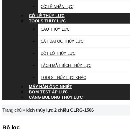
CỜ LÊ NHÂN LỰC
CỜ LÊ THỦY LỰC
TOOLS THỦY LỰC
CẢO THỦY LỰC
CẮT ĐAI ỐC THỦY LỰC
ĐỘT LỖ THỦY LỰC
TÁCH MẶT BÍCH THỦY LỰC
TOOLS THỦY LỰC KHÁC
MÁY HÀN ỐNG NHIỆT
BƠM TEST ÁP LỰC
CĂNG BULONG THỦY LỰC
Trang chủ
»
kích thủy lực 2 chiều CLRG-1506
Bộ lọc