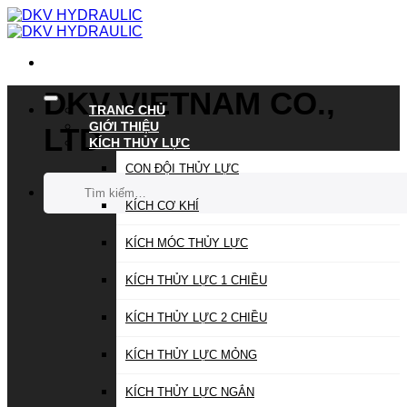
Chuyển
đến
nội
dung
DKV VIETNAM CO.,
TRANG CHỦ
GIỚI THIỆU
LTD
KÍCH THỦY LỰC
CON ĐỘI THỦY LỰC
Tìm
kiếm:
KÍCH CƠ KHÍ
KÍCH MÓC THỦY LỰC
KÍCH THỦY LỰC 1 CHIỀU
KÍCH THỦY LỰC 2 CHIỀU
KÍCH THỦY LỰC MỎNG
KÍCH THỦY LỰC NGẮN