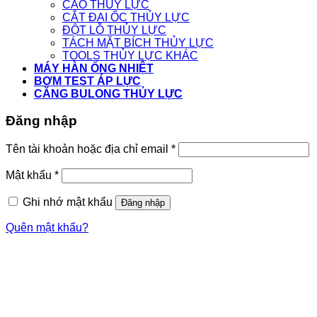
CẢO THỦY LỰC
CẮT ĐAI ỐC THỦY LỰC
ĐỘT LỖ THỦY LỰC
TÁCH MẶT BÍCH THỦY LỰC
TOOLS THỦY LỰC KHÁC
MÁY HÀN ỐNG NHIỆT
BƠM TEST ÁP LỰC
CĂNG BULONG THỦY LỰC
Đăng nhập
Tên tài khoản hoặc địa chỉ email
*
Mật khẩu
*
Ghi nhớ mật khẩu
Đăng nhập
Quên mật khẩu?