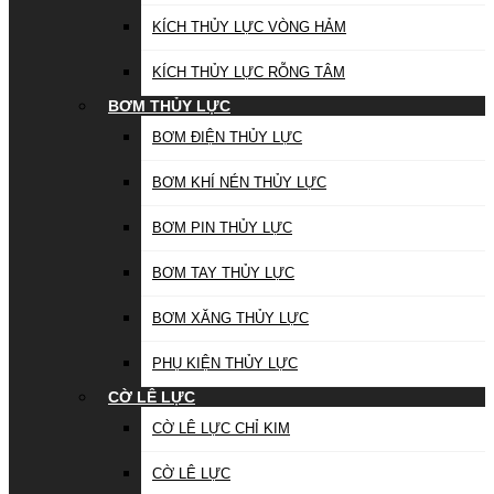
KÍCH THỦY LỰC VÒNG HẢM
KÍCH THỦY LỰC RỖNG TÂM
BƠM THỦY LỰC
BƠM ĐIỆN THỦY LỰC
BƠM KHÍ NÉN THỦY LỰC
BƠM PIN THỦY LỰC
BƠM TAY THỦY LỰC
BƠM XĂNG THỦY LỰC
PHỤ KIỆN THỦY LỰC
CỜ LÊ LỰC
CỜ LÊ LỰC CHỈ KIM
CỜ LÊ LỰC