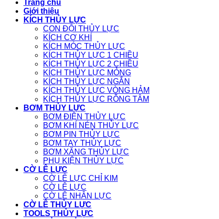
Trang chủ
Giới thiệu
KÍCH THỦY LỰC
CON ĐỘI THỦY LỰC
KÍCH CƠ KHÍ
KÍCH MÓC THỦY LỰC
KÍCH THỦY LỰC 1 CHIỀU
KÍCH THỦY LỰC 2 CHIỀU
KÍCH THỦY LỰC MỎNG
KÍCH THỦY LỰC NGẮN
KÍCH THỦY LỰC VÒNG HẢM
KÍCH THỦY LỰC RỖNG TÂM
BƠM THỦY LỰC
BƠM ĐIỆN THỦY LỰC
BƠM KHÍ NÉN THỦY LỰC
BƠM PIN THỦY LỰC
BƠM TAY THỦY LỰC
BƠM XĂNG THỦY LỰC
PHỤ KIỆN THỦY LỰC
CỜ LÊ LỰC
CỜ LÊ LỰC CHỈ KIM
CỜ LÊ LỰC
CỜ LÊ NHÂN LỰC
CỜ LÊ THỦY LỰC
TOOLS THỦY LỰC