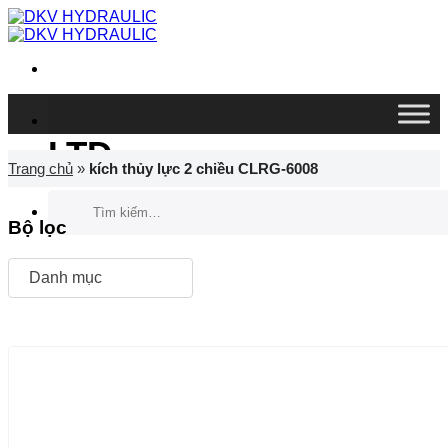
Chuyển
đến
nội
dung
DKV VIETNAM CO.,
LTD
Trang chủ
»
kích thủy lực 2 chiều CLRG-6008
Tìm
kiếm:
Bộ lọc
Danh mục