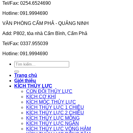
Tel/Fax: 0254.6524690
Hotline: 091.9994690
VĂN PHÒNG CẨM PHẢ - QUẢNG NINH
Add: P802, tòa nhà Cẩm Bình, Cẩm Phả
Tel/Fax: 0337.955039
Hotline: 091.9994690
Tìm
kiếm:
Trang chủ
Giới thiệu
KÍCH THỦY LỰC
CON ĐỘI THỦY LỰC
KÍCH CƠ KHÍ
KÍCH MÓC THỦY LỰC
KÍCH THỦY LỰC 1 CHIỀU
KÍCH THỦY LỰC 2 CHIỀU
KÍCH THỦY LỰC MỎNG
KÍCH THỦY LỰC NGẮN
KÍCH THỦY LỰC VÒNG HẢM