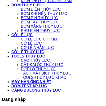
KÍCH THỦY LỰC RỖNG TÂM
BƠM THỦY LỰC
BƠM ĐIỆN THỦY LỰC
BƠM KHÍ NÉN THỦY LỰC
BƠM PIN THỦY LỰC
BƠM TAY THỦY LỰC
BƠM XĂNG THỦY LỰC
PHỤ KIỆN THỦY LỰC
CỜ LÊ LỰC
CỜ LÊ LỰC CHỈ KIM
CỜ LÊ LỰC
CỜ LÊ NHÂN LỰC
CỜ LÊ THỦY LỰC
TOOLS THỦY LỰC
CẢO THỦY LỰC
CẮT ĐAI ỐC THỦY LỰC
ĐỘT LỖ THỦY LỰC
TÁCH MẶT BÍCH THỦY LỰC
TOOLS THỦY LỰC KHÁC
MÁY HÀN ỐNG NHIỆT
BƠM TEST ÁP LỰC
CĂNG BULONG THỦY LỰC
Đăng nhập