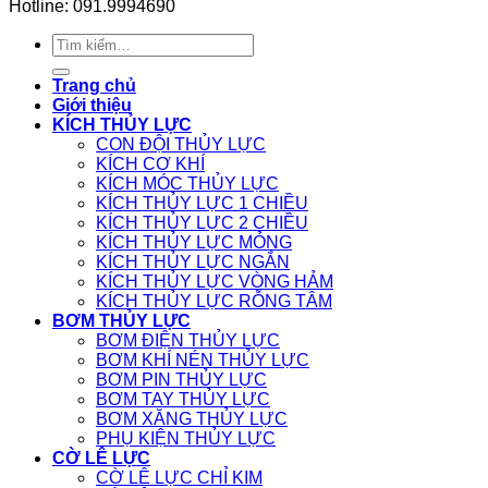
Hotline: 091.9994690
Tìm
kiếm:
Trang chủ
Giới thiệu
KÍCH THỦY LỰC
CON ĐỘI THỦY LỰC
KÍCH CƠ KHÍ
KÍCH MÓC THỦY LỰC
KÍCH THỦY LỰC 1 CHIỀU
KÍCH THỦY LỰC 2 CHIỀU
KÍCH THỦY LỰC MỎNG
KÍCH THỦY LỰC NGẮN
KÍCH THỦY LỰC VÒNG HẢM
KÍCH THỦY LỰC RỖNG TÂM
BƠM THỦY LỰC
BƠM ĐIỆN THỦY LỰC
BƠM KHÍ NÉN THỦY LỰC
BƠM PIN THỦY LỰC
BƠM TAY THỦY LỰC
BƠM XĂNG THỦY LỰC
PHỤ KIỆN THỦY LỰC
CỜ LÊ LỰC
CỜ LÊ LỰC CHỈ KIM