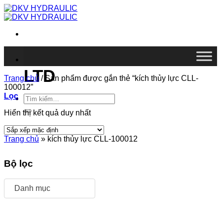
Chuyển
đến
nội
dung
DKV VIETNAM CO.,
LTD
Trang chủ
/
Sản phẩm được gắn thẻ “kích thủy lực CLL-
100012”
Lọc
Tìm
kiếm:
Hiển thị kết quả duy nhất
Trang chủ
»
kích thủy lực CLL-100012
Bộ lọc
Danh mục