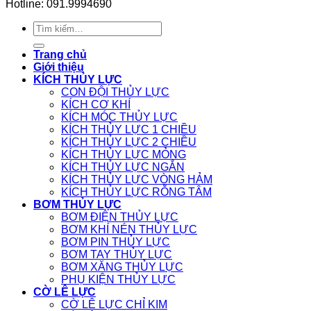
Hotline: 091.9994690
Tìm
kiếm:
Trang chủ
Giới thiệu
KÍCH THỦY LỰC
CON ĐỘI THỦY LỰC
KÍCH CƠ KHÍ
KÍCH MÓC THỦY LỰC
KÍCH THỦY LỰC 1 CHIỀU
KÍCH THỦY LỰC 2 CHIỀU
KÍCH THỦY LỰC MỎNG
KÍCH THỦY LỰC NGẮN
KÍCH THỦY LỰC VÒNG HẢM
KÍCH THỦY LỰC RỖNG TÂM
BƠM THỦY LỰC
BƠM ĐIỆN THỦY LỰC
BƠM KHÍ NÉN THỦY LỰC
BƠM PIN THỦY LỰC
BƠM TAY THỦY LỰC
BƠM XĂNG THỦY LỰC
PHỤ KIỆN THỦY LỰC
CỜ LÊ LỰC
CỜ LÊ LỰC CHỈ KIM