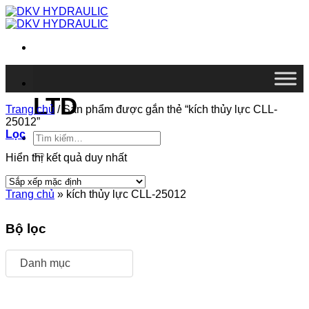
Chuyển
đến
nội
dung
DKV VIETNAM CO.,
LTD
Trang chủ
/
Sản phẩm được gắn thẻ “kích thủy lực CLL-
25012”
Lọc
Tìm
kiếm:
Hiển thị kết quả duy nhất
Trang chủ
»
kích thủy lực CLL-25012
Bộ lọc
Danh mục