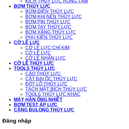
KÍCH THỦY LỰC RỖNG TÂM
BƠM THỦY LỰC
BƠM ĐIỆN THỦY LỰC
BƠM KHÍ NÉN THỦY LỰC
BƠM PIN THỦY LỰC
BƠM TAY THỦY LỰC
BƠM XĂNG THỦY LỰC
PHỤ KIỆN THỦY LỰC
CỜ LÊ LỰC
CỜ LÊ LỰC CHỈ KIM
CỜ LÊ LỰC
CỜ LÊ NHÂN LỰC
CỜ LÊ THỦY LỰC
TOOLS THỦY LỰC
CẢO THỦY LỰC
CẮT ĐAI ỐC THỦY LỰC
ĐỘT LỖ THỦY LỰC
TÁCH MẶT BÍCH THỦY LỰC
TOOLS THỦY LỰC KHÁC
MÁY HÀN ỐNG NHIỆT
BƠM TEST ÁP LỰC
CĂNG BULONG THỦY LỰC
Đăng nhập