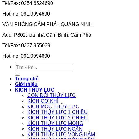
Tel/Fax: 0254.6524690
Hotline: 091.9994690
VĂN PHÒNG CẨM PHẢ - QUẢNG NINH
Add: P802, tòa nhà Cẩm Bình, Cẩm Phả
Tel/Fax: 0337.955039
Hotline: 091.9994690
Tìm
kiếm:
Trang chủ
Giới thiệu
KÍCH THỦY LỰC
CON ĐỘI THỦY LỰC
KÍCH CƠ KHÍ
KÍCH MÓC THỦY LỰC
KÍCH THỦY LỰC 1 CHIỀU
KÍCH THỦY LỰC 2 CHIỀU
KÍCH THỦY LỰC MỎNG
KÍCH THỦY LỰC NGẮN
KÍCH THỦY LỰC VÒNG HẢM