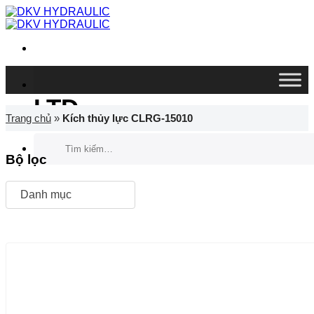
Chuyển
đến
nội
dung
DKV VIETNAM CO.,
LTD
Trang chủ
»
Kích thủy lực CLRG-15010
Tìm
kiếm:
Bộ lọc
Danh mục