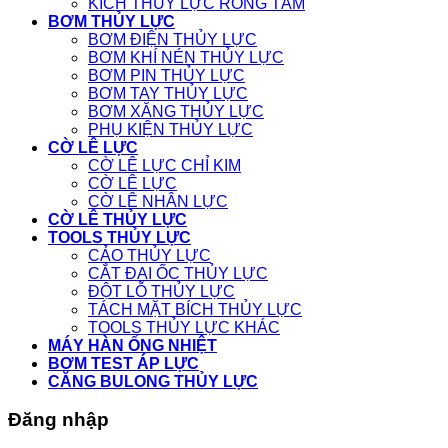
KÍCH THỦY LỰC RỖNG TÂM
BƠM THỦY LỰC
BƠM ĐIỆN THỦY LỰC
BƠM KHÍ NÉN THỦY LỰC
BƠM PIN THỦY LỰC
BƠM TAY THỦY LỰC
BƠM XĂNG THỦY LỰC
PHỤ KIỆN THỦY LỰC
CỜ LÊ LỰC
CỜ LÊ LỰC CHỈ KIM
CỜ LÊ LỰC
CỜ LÊ NHÂN LỰC
CỜ LÊ THỦY LỰC
TOOLS THỦY LỰC
CẢO THỦY LỰC
CẮT ĐAI ỐC THỦY LỰC
ĐỘT LỖ THỦY LỰC
TÁCH MẶT BÍCH THỦY LỰC
TOOLS THỦY LỰC KHÁC
MÁY HÀN ỐNG NHIỆT
BƠM TEST ÁP LỰC
CĂNG BULONG THỦY LỰC
Đăng nhập