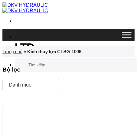
Chuyển
đến
nội
dung
DKV VIETNAM CO.,
LTD
Trang chủ
»
Kích thủy lực CLSG-1008
Tìm
kiếm:
Bộ lọc
Danh mục