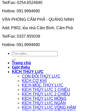
Tel/Fax: 0254.6524690
Hotline: 091.9994690
VĂN PHÒNG CẨM PHẢ - QUẢNG NINH
Add: P802, tòa nhà Cẩm Bình, Cẩm Phả
Tel/Fax: 0337.955039
Hotline: 091.9994690
Tìm
kiếm:
Trang chủ
Giới thiệu
KÍCH THỦY LỰC
CON ĐỘI THỦY LỰC
KÍCH CƠ KHÍ
KÍCH MÓC THỦY LỰC
KÍCH THỦY LỰC 1 CHIỀU
KÍCH THỦY LỰC 2 CHIỀU
KÍCH THỦY LỰC MỎNG
KÍCH THỦY LỰC NGẮN
KÍCH THỦY LỰC VÒNG HẢM