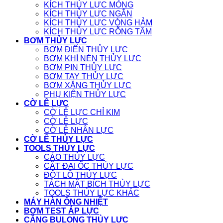
KÍCH THỦY LỰC MỎNG
KÍCH THỦY LỰC NGẮN
KÍCH THỦY LỰC VÒNG HẢM
KÍCH THỦY LỰC RỖNG TÂM
BƠM THỦY LỰC
BƠM ĐIỆN THỦY LỰC
BƠM KHÍ NÉN THỦY LỰC
BƠM PIN THỦY LỰC
BƠM TAY THỦY LỰC
BƠM XĂNG THỦY LỰC
PHỤ KIỆN THỦY LỰC
CỜ LÊ LỰC
CỜ LÊ LỰC CHỈ KIM
CỜ LÊ LỰC
CỜ LÊ NHÂN LỰC
CỜ LÊ THỦY LỰC
TOOLS THỦY LỰC
CẢO THỦY LỰC
CẮT ĐAI ỐC THỦY LỰC
ĐỘT LỖ THỦY LỰC
TÁCH MẶT BÍCH THỦY LỰC
TOOLS THỦY LỰC KHÁC
MÁY HÀN ỐNG NHIỆT
BƠM TEST ÁP LỰC
CĂNG BULONG THỦY LỰC