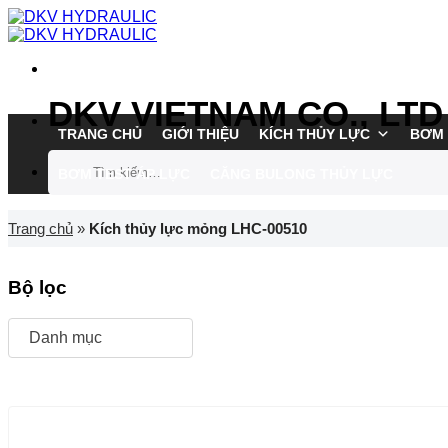
Chuyển
đến
nội
dung
DKV VIETNAM CO., LTD
TRANG CHỦ
GIỚI THIỆU
KÍCH THỦY LỰC
BƠM 
Tìm
BƠM TEST ÁP LỰC
CĂNG BULONG THỦY LỰC
kiếm:
Trang chủ
»
Kích thủy lực mỏng LHC-00510
Bộ lọc
Danh mục