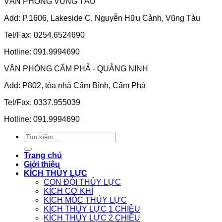
VĂN PHÒNG VŨNG TÀU
Add: P.1606, Lakeside C, Nguyễn Hữu Cảnh, Vũng Tàu
Tel/Fax: 0254.6524690
Hotline: 091.9994690
VĂN PHÒNG CẨM PHẢ - QUẢNG NINH
Add: P802, tòa nhà Cẩm Bình, Cẩm Phả
Tel/Fax: 0337.955039
Hotline: 091.9994690
Tìm
kiếm:
Trang chủ
Giới thiệu
KÍCH THỦY LỰC
CON ĐỘI THỦY LỰC
KÍCH CƠ KHÍ
KÍCH MÓC THỦY LỰC
KÍCH THỦY LỰC 1 CHIỀU
KÍCH THỦY LỰC 2 CHIỀU