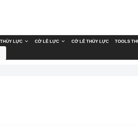
THỦY LỰC
CỜ LÊ LỰC
CỜ LÊ THỦY LỰC
TOOLS TH