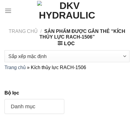
Chuyển
đến
nội
dung
TRANG CHỦ
/
SẢN PHẨM ĐƯỢC GẮN THẺ “KÍCH
THỦY LỰC RACH-1506”
LỌC
Trang chủ
»
Kích thủy lực RACH-1506
Bộ lọc
Danh mục