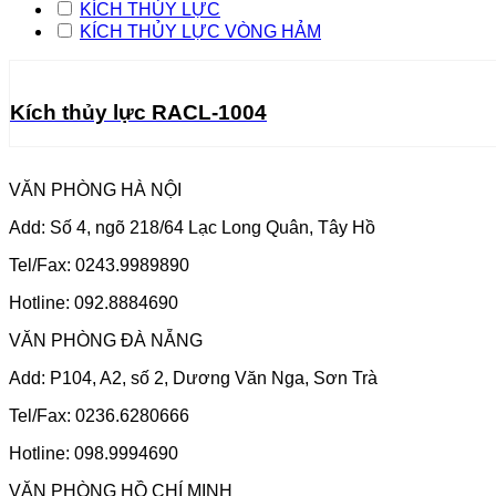
KÍCH THỦY LỰC
KÍCH THỦY LỰC VÒNG HẢM
Kích thủy lực RACL-1004
VĂN PHÒNG HÀ NỘI
Add: Số 4, ngõ 218/64 Lạc Long Quân, Tây Hồ
Tel/Fax: 0243.9989890
Hotline: 092.8884690
VĂN PHÒNG ĐÀ NẴNG
Add: P104, A2, số 2, Dương Văn Nga, Sơn Trà
Tel/Fax: 0236.6280666
Hotline: 098.9994690
VĂN PHÒNG HỒ CHÍ MINH