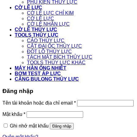
PHỤ KIỆN THỦY LỰC
CỜ LÊ LỰC
CỜ LÊ LỰC CHỈ KIM
CỜ LÊ LỰC
CỜ LÊ NHÂN LỰC
CỜ LÊ THỦY LỰC
TOOLS THỦY LỰC
CẢO THỦY LỰC
CẮT ĐAI ỐC THỦY LỰC
ĐỘT LỖ THỦY LỰC
TÁCH MẶT BÍCH THỦY LỰC
TOOLS THỦY LỰC KHÁC
MÁY HÀN ỐNG NHIỆT
BƠM TEST ÁP LỰC
CĂNG BULONG THỦY LỰC
Đăng nhập
Tên tài khoản hoặc địa chỉ email
*
Mật khẩu
*
Ghi nhớ mật khẩu
Đăng nhập
Quên mật khẩu?