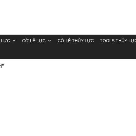
 LỰC
CỜ LÊ LỰC
CỜ LÊ THỦY LỰC
TOOLS THỦY LỰ
4”