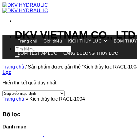
Chuyển
đến
nội
dung
DKV VIETNAM CO., LTD
Trang chủ
Giới thiệu
KÍCH THỦY LỰC
BƠM THỦY
Tìm
BƠM TEST ÁP LỰC
CĂNG BULONG THỦY LỰC
kiếm:
Trang chủ
/
Sản phẩm được gắn thẻ “Kích thủy lực RACL-100
Lọc
Hiển thị kết quả duy nhất
Trang chủ
»
Kích thủy lực RACL-1004
Bộ lọc
Danh mục