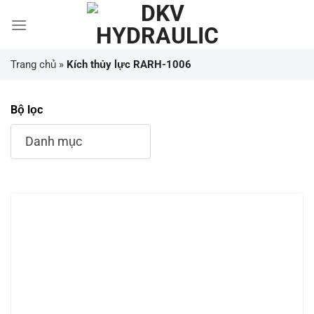
Chuyển
đến
nội
dung
Trang chủ
»
Kích thủy lực RARH-1006
Bộ lọc
Danh mục