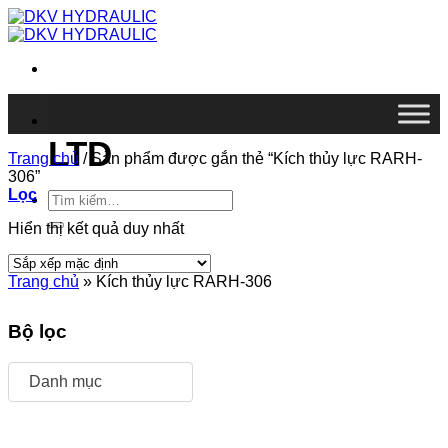
Chuyển
đến
nội
dung
DKV VIETNAM CO.,
LTD
Trang chủ
/
Sản phẩm được gắn thẻ “Kích thủy lực RARH-
306”
Lọc
Tìm
kiếm:
Hiển thị kết quả duy nhất
Trang chủ
»
Kích thủy lực RARH-306
Bộ lọc
Danh mục