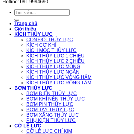
Hotline: 091.9994690
Tìm
kiếm:
Trang chủ
Giới thiệu
KÍCH THỦY LỰC
CON ĐỘI THỦY LỰC
KÍCH CƠ KHÍ
KÍCH MÓC THỦY LỰC
KÍCH THỦY LỰC 1 CHIỀU
KÍCH THỦY LỰC 2 CHIỀU
KÍCH THỦY LỰC MỎNG
KÍCH THỦY LỰC NGẮN
KÍCH THỦY LỰC VÒNG HẢM
KÍCH THỦY LỰC RỖNG TÂM
BƠM THỦY LỰC
BƠM ĐIỆN THỦY LỰC
BƠM KHÍ NÉN THỦY LỰC
BƠM PIN THỦY LỰC
BƠM TAY THỦY LỰC
BƠM XĂNG THỦY LỰC
PHỤ KIỆN THỦY LỰC
CỜ LÊ LỰC
CỜ LÊ LỰC CHỈ KIM