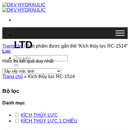
Chuyển
đến
nội
dung
DKV VIETNAM CO.,
LTD
Trang chủ
/
Sản phẩm được gắn thẻ “Kích thủy lực RC-1514”
Lọc
Tìm
Hiển thị kết quả duy nhất
kiếm:
Trang chủ
»
Kích thủy lực RC-1514
Bộ lọc
Danh mục
KÍCH THỦY LỰC
KÍCH THỦY LỰC 1 CHIỀU