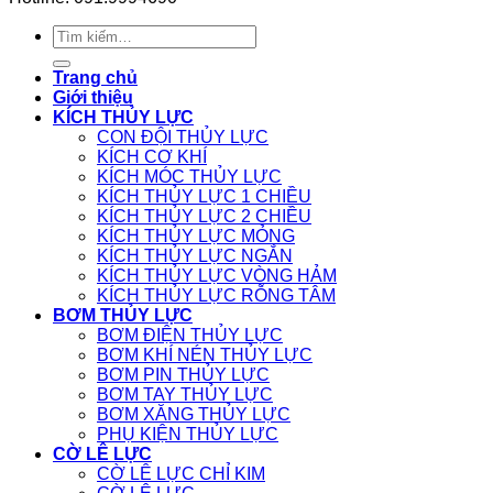
Tìm
kiếm:
Trang chủ
Giới thiệu
KÍCH THỦY LỰC
CON ĐỘI THỦY LỰC
KÍCH CƠ KHÍ
KÍCH MÓC THỦY LỰC
KÍCH THỦY LỰC 1 CHIỀU
KÍCH THỦY LỰC 2 CHIỀU
KÍCH THỦY LỰC MỎNG
KÍCH THỦY LỰC NGẮN
KÍCH THỦY LỰC VÒNG HẢM
KÍCH THỦY LỰC RỖNG TÂM
BƠM THỦY LỰC
BƠM ĐIỆN THỦY LỰC
BƠM KHÍ NÉN THỦY LỰC
BƠM PIN THỦY LỰC
BƠM TAY THỦY LỰC
BƠM XĂNG THỦY LỰC
PHỤ KIỆN THỦY LỰC
CỜ LÊ LỰC
CỜ LÊ LỰC CHỈ KIM