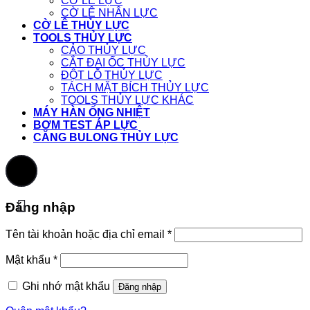
CỜ LÊ LỰC
CỜ LÊ NHÂN LỰC
CỜ LÊ THỦY LỰC
TOOLS THỦY LỰC
CẢO THỦY LỰC
CẮT ĐAI ỐC THỦY LỰC
ĐỘT LỖ THỦY LỰC
TÁCH MẶT BÍCH THỦY LỰC
TOOLS THỦY LỰC KHÁC
MÁY HÀN ỐNG NHIỆT
BƠM TEST ÁP LỰC
CĂNG BULONG THỦY LỰC
Đăng nhập
Tên tài khoản hoặc địa chỉ email
*
Mật khẩu
*
Ghi nhớ mật khẩu
Đăng nhập