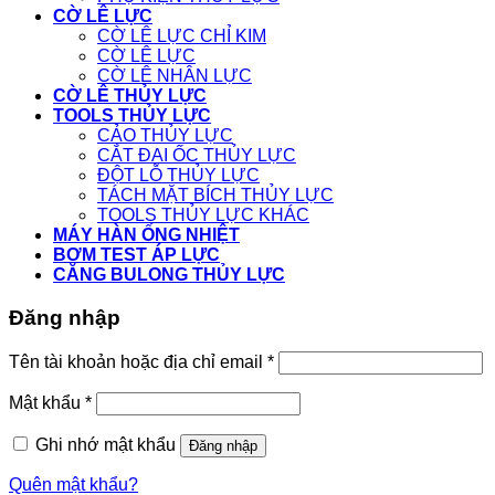
CỜ LÊ LỰC
CỜ LÊ LỰC CHỈ KIM
CỜ LÊ LỰC
CỜ LÊ NHÂN LỰC
CỜ LÊ THỦY LỰC
TOOLS THỦY LỰC
CẢO THỦY LỰC
CẮT ĐAI ỐC THỦY LỰC
ĐỘT LỖ THỦY LỰC
TÁCH MẶT BÍCH THỦY LỰC
TOOLS THỦY LỰC KHÁC
MÁY HÀN ỐNG NHIỆT
BƠM TEST ÁP LỰC
CĂNG BULONG THỦY LỰC
Đăng nhập
Tên tài khoản hoặc địa chỉ email
*
Mật khẩu
*
Ghi nhớ mật khẩu
Đăng nhập
Quên mật khẩu?