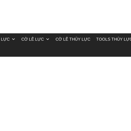
 LỰC
CỜ LÊ LỰC
CỜ LÊ THỦY LỰC
TOOLS THỦY LỰ