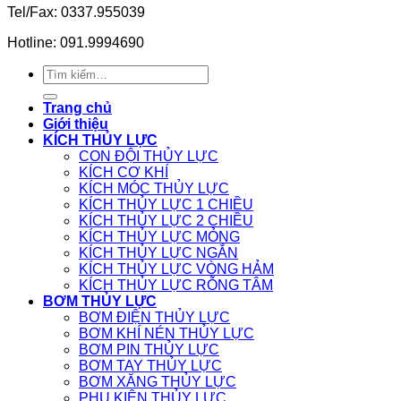
Tel/Fax: 0337.955039
Hotline: 091.9994690
Tìm
kiếm:
Trang chủ
Giới thiệu
KÍCH THỦY LỰC
CON ĐỘI THỦY LỰC
KÍCH CƠ KHÍ
KÍCH MÓC THỦY LỰC
KÍCH THỦY LỰC 1 CHIỀU
KÍCH THỦY LỰC 2 CHIỀU
KÍCH THỦY LỰC MỎNG
KÍCH THỦY LỰC NGẮN
KÍCH THỦY LỰC VÒNG HẢM
KÍCH THỦY LỰC RỖNG TÂM
BƠM THỦY LỰC
BƠM ĐIỆN THỦY LỰC
BƠM KHÍ NÉN THỦY LỰC
BƠM PIN THỦY LỰC
BƠM TAY THỦY LỰC
BƠM XĂNG THỦY LỰC
PHỤ KIỆN THỦY LỰC