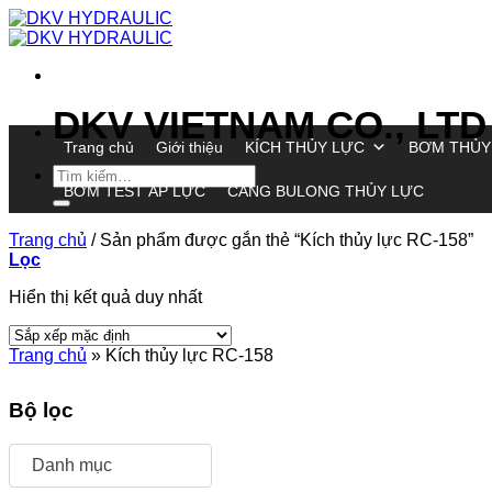
Chuyển
đến
nội
dung
DKV VIETNAM CO., LTD
Trang chủ
Giới thiệu
KÍCH THỦY LỰC
BƠM THỦY
Tìm
BƠM TEST ÁP LỰC
CĂNG BULONG THỦY LỰC
kiếm:
Trang chủ
/
Sản phẩm được gắn thẻ “Kích thủy lực RC-158”
Lọc
Hiển thị kết quả duy nhất
Trang chủ
»
Kích thủy lực RC-158
Bộ lọc
Danh mục