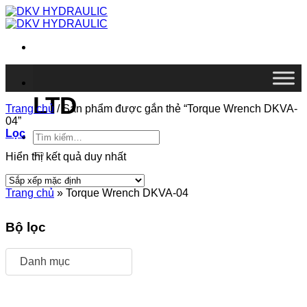
Chuyển
đến
nội
dung
DKV VIETNAM CO.,
LTD
Trang chủ
/
Sản phẩm được gắn thẻ “Torque Wrench DKVA-
04”
Lọc
Tìm
kiếm:
Hiển thị kết quả duy nhất
Trang chủ
»
Torque Wrench DKVA-04
Bộ lọc
Danh mục