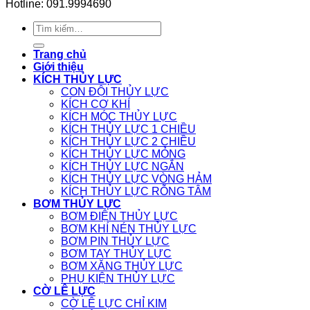
Hotline: 091.9994690
Tìm
kiếm:
Trang chủ
Giới thiệu
KÍCH THỦY LỰC
CON ĐỘI THỦY LỰC
KÍCH CƠ KHÍ
KÍCH MÓC THỦY LỰC
KÍCH THỦY LỰC 1 CHIỀU
KÍCH THỦY LỰC 2 CHIỀU
KÍCH THỦY LỰC MỎNG
KÍCH THỦY LỰC NGẮN
KÍCH THỦY LỰC VÒNG HẢM
KÍCH THỦY LỰC RỖNG TÂM
BƠM THỦY LỰC
BƠM ĐIỆN THỦY LỰC
BƠM KHÍ NÉN THỦY LỰC
BƠM PIN THỦY LỰC
BƠM TAY THỦY LỰC
BƠM XĂNG THỦY LỰC
PHỤ KIỆN THỦY LỰC
CỜ LÊ LỰC
CỜ LÊ LỰC CHỈ KIM