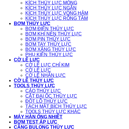
KÍCH THỦY LỰC MỎNG
KÍCH THỦY LỰC NGẮN
KÍCH THỦY LỰC VÒNG HẢM
KÍCH THỦY LỰC RỖNG TÂM
BƠM THỦY LỰC
BƠM ĐIỆN THỦY LỰC
BƠM KHÍ NÉN THỦY LỰC
BƠM PIN THỦY LỰC
BƠM TAY THỦY LỰC
BƠM XĂNG THỦY LỰC
PHỤ KIỆN THỦY LỰC
CỜ LÊ LỰC
CỜ LÊ LỰC CHỈ KIM
CỜ LÊ LỰC
CỜ LÊ NHÂN LỰC
CỜ LÊ THỦY LỰC
TOOLS THỦY LỰC
CẢO THỦY LỰC
CẮT ĐAI ỐC THỦY LỰC
ĐỘT LỖ THỦY LỰC
TÁCH MẶT BÍCH THỦY LỰC
TOOLS THỦY LỰC KHÁC
MÁY HÀN ỐNG NHIỆT
BƠM TEST ÁP LỰC
CĂNG BULONG THỦY LỰC