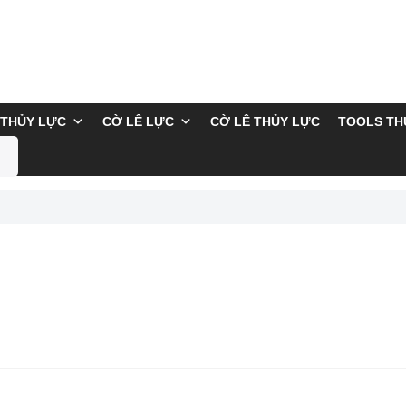
THỦY LỰC
CỜ LÊ LỰC
CỜ LÊ THỦY LỰC
TOOLS TH