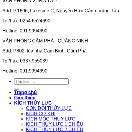
VĂN PHÒNG VŨNG TÀU
Add: P.1606, Lakeside C, Nguyễn Hữu Cảnh, Vũng Tàu
Tel/Fax: 0254.6524690
Hotline: 091.9994690
VĂN PHÒNG CẨM PHẢ - QUẢNG NINH
Add: P802, tòa nhà Cẩm Bình, Cẩm Phả
Tel/Fax: 0337.955039
Hotline: 091.9994690
Tìm
kiếm:
Trang chủ
Giới thiệu
KÍCH THỦY LỰC
CON ĐỘI THỦY LỰC
KÍCH CƠ KHÍ
KÍCH MÓC THỦY LỰC
KÍCH THỦY LỰC 1 CHIỀU
KÍCH THỦY LỰC 2 CHIỀU