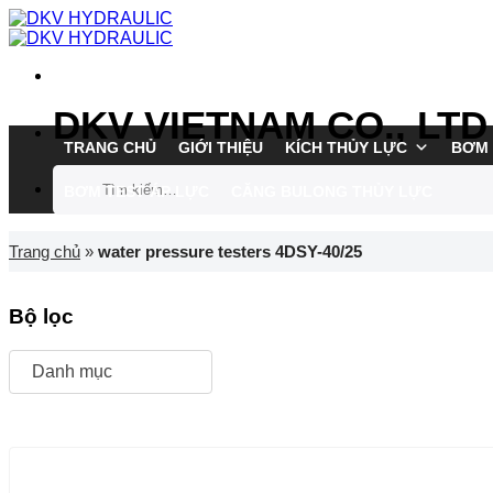
Chuyển
đến
nội
dung
DKV VIETNAM CO., LTD
TRANG CHỦ
GIỚI THIỆU
KÍCH THỦY LỰC
BƠM 
Tìm
BƠM TEST ÁP LỰC
CĂNG BULONG THỦY LỰC
kiếm:
Trang chủ
»
water pressure testers 4DSY-40/25
Bộ lọc
Danh mục