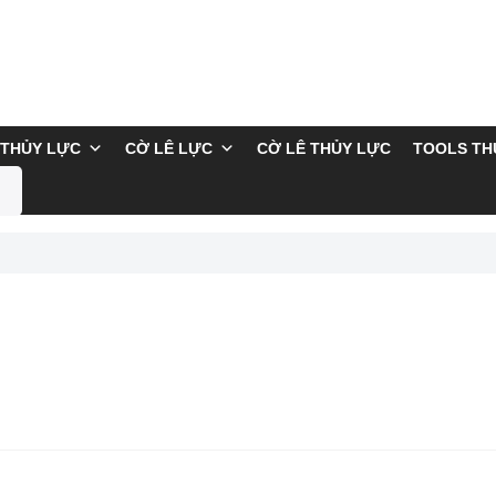
THỦY LỰC
CỜ LÊ LỰC
CỜ LÊ THỦY LỰC
TOOLS TH