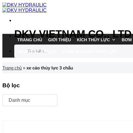
Chuyển
đến
nội
dung
DKV VIETNAM CO., LTD
TRANG CHỦ
GIỚI THIỆU
KÍCH THỦY LỰC
BƠM 
Tìm
BƠM TEST ÁP LỰC
CĂNG BULONG THỦY LỰC
kiếm:
Trang chủ
»
xe cảo thủy lực 3 chấu
Bộ lọc
Danh mục