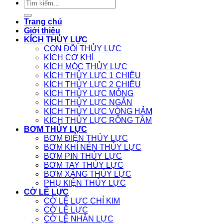
Tìm
kiếm:
Trang chủ
Giới thiệu
KÍCH THỦY LỰC
CON ĐỘI THỦY LỰC
KÍCH CƠ KHÍ
KÍCH MÓC THỦY LỰC
KÍCH THỦY LỰC 1 CHIỀU
KÍCH THỦY LỰC 2 CHIỀU
KÍCH THỦY LỰC MỎNG
KÍCH THỦY LỰC NGẮN
KÍCH THỦY LỰC VÒNG HẢM
KÍCH THỦY LỰC RỖNG TÂM
BƠM THỦY LỰC
BƠM ĐIỆN THỦY LỰC
BƠM KHÍ NÉN THỦY LỰC
BƠM PIN THỦY LỰC
BƠM TAY THỦY LỰC
BƠM XĂNG THỦY LỰC
PHỤ KIỆN THỦY LỰC
CỜ LÊ LỰC
CỜ LÊ LỰC CHỈ KIM
CỜ LÊ LỰC
CỜ LÊ NHÂN LỰC