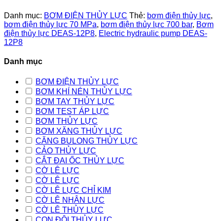
Danh mục:
BƠM ĐIỆN THỦY LỰC
Thẻ:
bơm điện thủy lực
,
bơm điện thủy lực 70 MPa
,
bơm điện thủy lực 700 bar
,
Bơm
điện thủy lực DEAS-12P8
,
Electric hydraulic pump DEAS-
12P8
Danh mục
BƠM ĐIỆN THỦY LỰC
BƠM KHÍ NÉN THỦY LỰC
BƠM TAY THỦY LỰC
BƠM TEST ÁP LỰC
BƠM THỦY LỰC
BƠM XĂNG THỦY LỰC
CĂNG BULONG THỦY LỰC
CẢO THỦY LỰC
CẮT ĐAI ỐC THỦY LỰC
CỜ LÊ LỰC
CỜ LÊ LỰC
CỜ LÊ LỰC CHỈ KIM
CỜ LÊ NHÂN LỰC
CỜ LÊ THỦY LỰC
CON ĐỘI THỦY LỰC