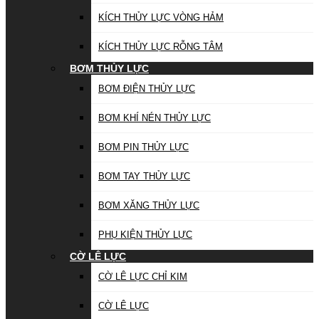
KÍCH THỦY LỰC VÒNG HẢM
KÍCH THỦY LỰC RỖNG TÂM
BƠM THỦY LỰC
BƠM ĐIỆN THỦY LỰC
BƠM KHÍ NÉN THỦY LỰC
BƠM PIN THỦY LỰC
BƠM TAY THỦY LỰC
BƠM XĂNG THỦY LỰC
PHỤ KIỆN THỦY LỰC
CỜ LÊ LỰC
CỜ LÊ LỰC CHỈ KIM
CỜ LÊ LỰC