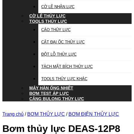
CỜ LÊ NHÂN LỰC
CỜ LÊ THỦY LỰC
TOOLS THỦY LỰC
CẢO THỦY LỰC
CẮT ĐAI ỐC THỦY LỰC
ĐỘT LỖ THỦY LỰC
TÁCH MẶT BÍCH THỦY LỰC
TOOLS THỦY LỰC KHÁC
MÁY HÀN ỐNG NHIỆT
BƠM TEST ÁP LỰC
CĂNG BULONG THỦY LỰC
Trang chủ
/
BƠM THỦY LỰC
/
BƠM ĐIỆN THỦY LỰC
Bơm thủy lực DEAS-12P8