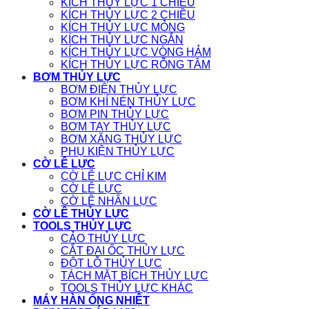
KÍCH THỦY LỰC 1 CHIỀU
KÍCH THỦY LỰC 2 CHIỀU
KÍCH THỦY LỰC MỎNG
KÍCH THỦY LỰC NGẮN
KÍCH THỦY LỰC VÒNG HẢM
KÍCH THỦY LỰC RỖNG TÂM
BƠM THỦY LỰC
BƠM ĐIỆN THỦY LỰC
BƠM KHÍ NÉN THỦY LỰC
BƠM PIN THỦY LỰC
BƠM TAY THỦY LỰC
BƠM XĂNG THỦY LỰC
PHỤ KIỆN THỦY LỰC
CỜ LÊ LỰC
CỜ LÊ LỰC CHỈ KIM
CỜ LÊ LỰC
CỜ LÊ NHÂN LỰC
CỜ LÊ THỦY LỰC
TOOLS THỦY LỰC
CẢO THỦY LỰC
CẮT ĐAI ỐC THỦY LỰC
ĐỘT LỖ THỦY LỰC
TÁCH MẶT BÍCH THỦY LỰC
TOOLS THỦY LỰC KHÁC
MÁY HÀN ỐNG NHIỆT