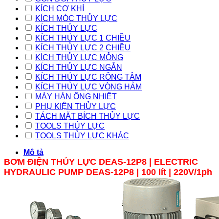
KÍCH CƠ KHÍ
KÍCH MÓC THỦY LỰC
KÍCH THỦY LỰC
KÍCH THỦY LỰC 1 CHIỀU
KÍCH THỦY LỰC 2 CHIỀU
KÍCH THỦY LỰC MỎNG
KÍCH THỦY LỰC NGẮN
KÍCH THỦY LỰC RỖNG TÂM
KÍCH THỦY LỰC VÒNG HẢM
MÁY HÀN ỐNG NHIỆT
PHỤ KIỆN THỦY LỰC
TÁCH MẶT BÍCH THỦY LỰC
TOOLS THỦY LỰC
TOOLS THỦY LỰC KHÁC
Mô tả
BƠM ĐIỆN THỦY LỰC DEAS-12P8 | ELECTRIC
HYDRAULIC PUMP DEAS-12P8 | 100 lít | 220V/1ph