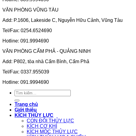
VĂN PHÒNG VŨNG TÀU
Add: P.1606, Lakeside C, Nguyễn Hữu Cảnh, Vũng Tàu
Tel/Fax: 0254.6524690
Hotline: 091.9994690
VĂN PHÒNG CẨM PHẢ - QUẢNG NINH
Add: P802, tòa nhà Cẩm Bình, Cẩm Phả
Tel/Fax: 0337.955039
Hotline: 091.9994690
Tìm
kiếm:
Trang chủ
Giới thiệu
KÍCH THỦY LỰC
CON ĐỘI THỦY LỰC
KÍCH CƠ KHÍ
KÍCH MÓC THỦY LỰC