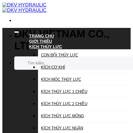
Chuyển
đến
nội
dung
DKV VIETNAM CO.,
TRANG CHỦ
GIỚI THIỆU
LTD
KÍCH THỦY LỰC
CON ĐỘI THỦY LỰC
Tìm
kiếm:
KÍCH CƠ KHÍ
KÍCH MÓC THỦY LỰC
KÍCH THỦY LỰC 1 CHIỀU
KÍCH THỦY LỰC 2 CHIỀU
KÍCH THỦY LỰC MỎNG
KÍCH THỦY LỰC NGẮN