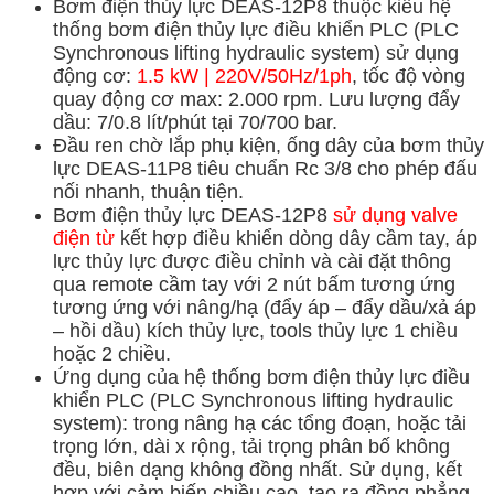
Bơm điện thủy lực DEAS-12P8 thuộc kiểu hệ
thống bơm điện thủy lực điều khiển PLC (PLC
Synchronous lifting hydraulic system) sử dụng
động cơ:
1.5 kW | 220V/50Hz/1ph
, tốc độ vòng
quay động cơ max: 2.000 rpm. Lưu lượng đẩy
dầu: 7/0.8 lít/phút tại 70/700 bar.
Đầu ren chờ lắp phụ kiện, ống dây của bơm thủy
lực DEAS-11P8 tiêu chuẩn Rc 3/8 cho phép đấu
nối nhanh, thuận tiện.
Bơm điện thủy lực DEAS-12P8
sử dụng
valve
điện từ
kết hợp điều khiển dòng dây cầm tay, áp
lực thủy lực được điều chỉnh và cài đặt thông
qua remote cầm tay với 2 nút bấm tương ứng
tương ứng với nâng/hạ (đẩy áp – đẩy dầu/xả áp
– hồi dầu) kích thủy lực, tools thủy lực 1 chiều
hoặc 2 chiều.
Ứng dụng của hệ thống bơm điện thủy lực điều
khiển PLC (PLC Synchronous lifting hydraulic
system): trong nâng hạ các tổng đoạn, hoặc tải
trọng lớn, dài x rộng, tải trọng phân bố không
đều, biên dạng không đồng nhất. Sử dụng, kết
hợp với cảm biến chiều cao, tạo ra đồng phẳng