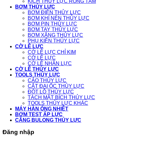
KÍCH THỦY LỰC RỖNG TÂM
BƠM THỦY LỰC
BƠM ĐIỆN THỦY LỰC
BƠM KHÍ NÉN THỦY LỰC
BƠM PIN THỦY LỰC
BƠM TAY THỦY LỰC
BƠM XĂNG THỦY LỰC
PHỤ KIỆN THỦY LỰC
CỜ LÊ LỰC
CỜ LÊ LỰC CHỈ KIM
CỜ LÊ LỰC
CỜ LÊ NHÂN LỰC
CỜ LÊ THỦY LỰC
TOOLS THỦY LỰC
CẢO THỦY LỰC
CẮT ĐAI ỐC THỦY LỰC
ĐỘT LỖ THỦY LỰC
TÁCH MẶT BÍCH THỦY LỰC
TOOLS THỦY LỰC KHÁC
MÁY HÀN ỐNG NHIỆT
BƠM TEST ÁP LỰC
CĂNG BULONG THỦY LỰC
Đăng nhập