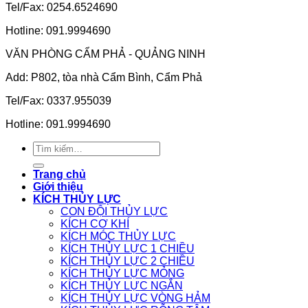
Tel/Fax: 0254.6524690
Hotline: 091.9994690
VĂN PHÒNG CẨM PHẢ - QUẢNG NINH
Add: P802, tòa nhà Cẩm Bình, Cẩm Phả
Tel/Fax: 0337.955039
Hotline: 091.9994690
Tìm
kiếm:
Trang chủ
Giới thiệu
KÍCH THỦY LỰC
CON ĐỘI THỦY LỰC
KÍCH CƠ KHÍ
KÍCH MÓC THỦY LỰC
KÍCH THỦY LỰC 1 CHIỀU
KÍCH THỦY LỰC 2 CHIỀU
KÍCH THỦY LỰC MỎNG
KÍCH THỦY LỰC NGẮN
KÍCH THỦY LỰC VÒNG HẢM