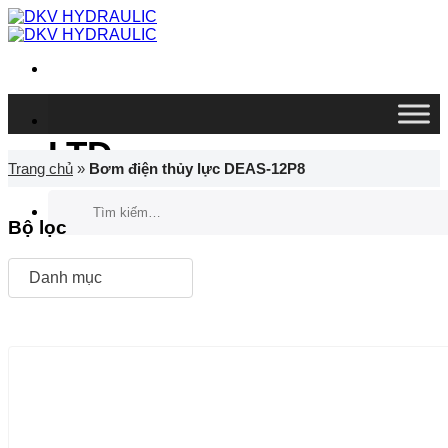
Chuyển
đến
nội
dung
DKV VIETNAM CO.,
LTD
Trang chủ
»
Bơm điện thủy lực DEAS-12P8
Tìm
kiếm:
Bộ lọc
Danh mục