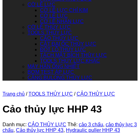
CỜ LÊ LỰC
CỜ LÊ LỰC CHỈ KIM
CỜ LÊ LỰC
CỜ LÊ NHÂN LỰC
CỜ LÊ THỦY LỰC
TOOLS THỦY LỰC
CẢO THỦY LỰC
CẮT ĐAI ỐC THỦY LỰC
ĐỘT LỖ THỦY LỰC
TÁCH MẶT BÍCH THỦY LỰC
TOOLS THỦY LỰC KHÁC
MÁY HÀN ỐNG NHIỆT
BƠM TEST ÁP LỰC
CĂNG BULONG THỦY LỰC
Trang chủ
/
TOOLS THỦY LỰC
/
CẢO THỦY LỰC
Cảo thủy lực HHP 43
Danh mục:
CẢO THỦY LỰC
Thẻ:
cảo 3 chấu
,
cảo thủy lực 3
chấu
,
Cảo thủy lực HHP 43
,
Hydraulic puller HHP 43