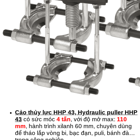
Cảo thủy lực HHP 43, Hydraulic puller HHP
43
có sức móc
4 tấn
, với độ mở max:
110
mm
, hành trình xilanh 60 mm, chuyên dùng
để tháo lắp vòng bi, bạc đạn, puli, bánh đà…
trong công nghiệp.