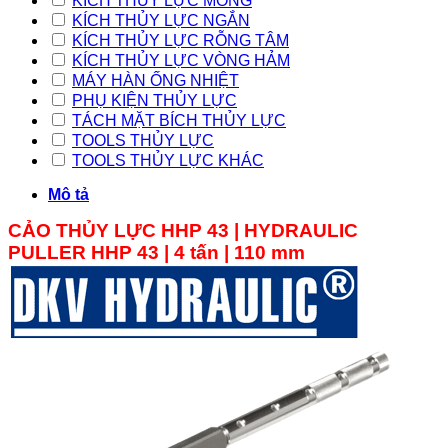
KÍCH THỦY LỰC MỎNG
KÍCH THỦY LỰC NGẮN
KÍCH THỦY LỰC RỖNG TÂM
KÍCH THỦY LỰC VÒNG HẢM
MÁY HÀN ỐNG NHIỆT
PHỤ KIỆN THỦY LỰC
TÁCH MẶT BÍCH THỦY LỰC
TOOLS THỦY LỰC
TOOLS THỦY LỰC KHÁC
Mô tả
CẢO THỦY LỰC HHP 43 | HYDRAULIC
PULLER HHP 43 | 4 tấn | 110 mm