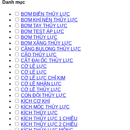
Danh mục
BƠM ĐIỆN THỦY LỰC
BƠM KHÍ NÉN THỦY LỰC
BƠM TAY THỦY LỰC
BƠM TEST ÁP LỰC
BƠM THỦY LỰC
BƠM XĂNG THỦY LỰC
CĂNG BULONG THỦY LỰC
CẢO THỦY LỰC
CẮT ĐAI ỐC THỦY LỰC
CỜ LÊ LỰC
CỜ LÊ LỰC
CỜ LÊ LỰC CHỈ KIM
CỜ LÊ NHÂN LỰC
CỜ LÊ THỦY LỰC
CON ĐỘI THỦY LỰC
KÍCH CƠ KHÍ
KÍCH MÓC THỦY LỰC
KÍCH THỦY LỰC
KÍCH THỦY LỰC 1 CHIỀU
KÍCH THỦY LỰC 2 CHIỀU