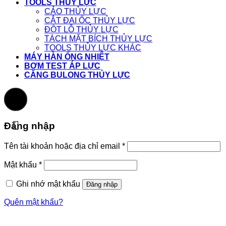
TOOLS THỦY LỰC
CẢO THỦY LỰC
CẮT ĐAI ỐC THỦY LỰC
ĐỘT LỖ THỦY LỰC
TÁCH MẶT BÍCH THỦY LỰC
TOOLS THỦY LỰC KHÁC
MÁY HÀN ỐNG NHIỆT
BƠM TEST ÁP LỰC
CĂNG BULONG THỦY LỰC
Đăng nhập
Tên tài khoản hoặc địa chỉ email
*
Mật khẩu
*
Ghi nhớ mật khẩu
Đăng nhập
Quên mật khẩu?