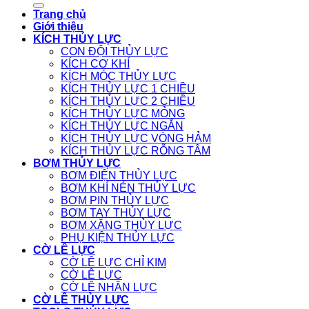
Trang chủ
Giới thiệu
KÍCH THỦY LỰC
CON ĐỘI THỦY LỰC
KÍCH CƠ KHÍ
KÍCH MÓC THỦY LỰC
KÍCH THỦY LỰC 1 CHIỀU
KÍCH THỦY LỰC 2 CHIỀU
KÍCH THỦY LỰC MỎNG
KÍCH THỦY LỰC NGẮN
KÍCH THỦY LỰC VÒNG HẢM
KÍCH THỦY LỰC RỖNG TÂM
BƠM THỦY LỰC
BƠM ĐIỆN THỦY LỰC
BƠM KHÍ NÉN THỦY LỰC
BƠM PIN THỦY LỰC
BƠM TAY THỦY LỰC
BƠM XĂNG THỦY LỰC
PHỤ KIỆN THỦY LỰC
CỜ LÊ LỰC
CỜ LÊ LỰC CHỈ KIM
CỜ LÊ LỰC
CỜ LÊ NHÂN LỰC
CỜ LÊ THỦY LỰC