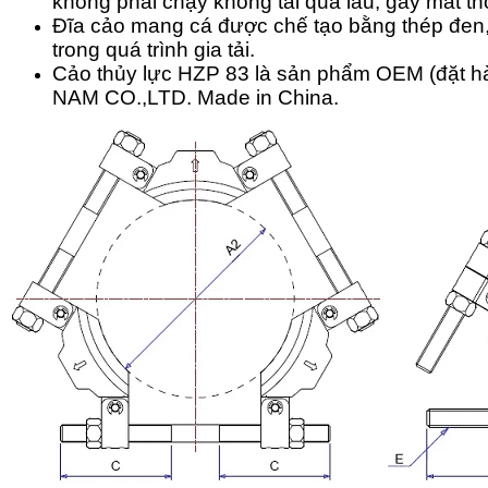
không phải chạy không tải quá lâu, gây mất thờ
Đĩa cảo mang cá được chế tạo bằng thép đen
trong quá trình gia tải.
Cảo thủy lực HZP 83 là sản phẩm OEM (đặt 
NAM CO.,LTD. Made in China.