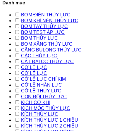
Danh mục
BƠM ĐIỆN THỦY LỰC
BƠM KHÍ NÉN THỦY LỰC
BƠM TAY THỦY LỰC
BƠM TEST ÁP LỰC
BƠM THỦY LỰC
BƠM XĂNG THỦY LỰC
CĂNG BULONG THỦY LỰC
CẢO THỦY LỰC
CẮT ĐAI ỐC THỦY LỰC
CỜ LÊ LỰC
CỜ LÊ LỰC
CỜ LÊ LỰC CHỈ KIM
CỜ LÊ NHÂN LỰC
CỜ LÊ THỦY LỰC
CON ĐỘI THỦY LỰC
KÍCH CƠ KHÍ
KÍCH MÓC THỦY LỰC
KÍCH THỦY LỰC
KÍCH THỦY LỰC 1 CHIỀU
KÍCH THỦY LỰC 2 CHIỀU