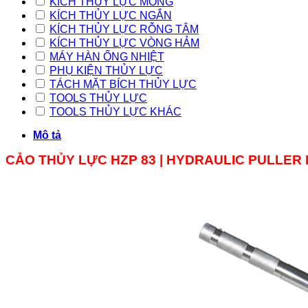
KÍCH THỦY LỰC MỎNG
KÍCH THỦY LỰC NGẮN
KÍCH THỦY LỰC RỖNG TÂM
KÍCH THỦY LỰC VÒNG HẢM
MÁY HÀN ỐNG NHIỆT
PHỤ KIỆN THỦY LỰC
TÁCH MẶT BÍCH THỦY LỰC
TOOLS THỦY LỰC
TOOLS THỦY LỰC KHÁC
Mô tả
CẢO THỦY LỰC HZP 83 | HYDRAULIC PULLER HZP