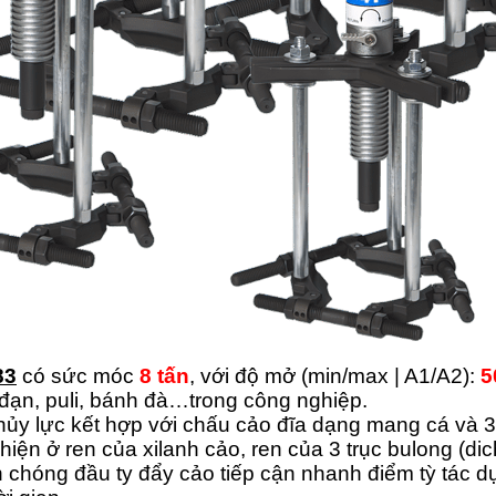
83
có sức móc
8 tấn
, với độ mở (min/max | A1/A2):
5
đạn, puli, bánh đà…trong công nghiệp.
ủy lực kết hợp với chấu cảo đĩa dạng mang cá và 3 t
hiện ở ren của xilanh cảo, ren của 3 trục bulong (dic
nh chóng đầu ty đẩy cảo tiếp cận nhanh điểm tỳ tác dụ