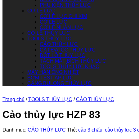
PHỤ KIỆN THỦY LỰC
CỜ LÊ LỰC
CỜ LÊ LỰC CHỈ KIM
CỜ LÊ LỰC
CỜ LÊ NHÂN LỰC
CỜ LÊ THỦY LỰC
TOOLS THỦY LỰC
CẢO THỦY LỰC
CẮT ĐAI ỐC THỦY LỰC
ĐỘT LỖ THỦY LỰC
TÁCH MẶT BÍCH THỦY LỰC
TOOLS THỦY LỰC KHÁC
MÁY HÀN ỐNG NHIỆT
BƠM TEST ÁP LỰC
CĂNG BULONG THỦY LỰC
Trang chủ
/
TOOLS THỦY LỰC
/
CẢO THỦY LỰC
Cảo thủy lực HZP 83
Danh mục:
CẢO THỦY LỰC
Thẻ:
cảo 3 chấu
,
cảo thủy lực 3 