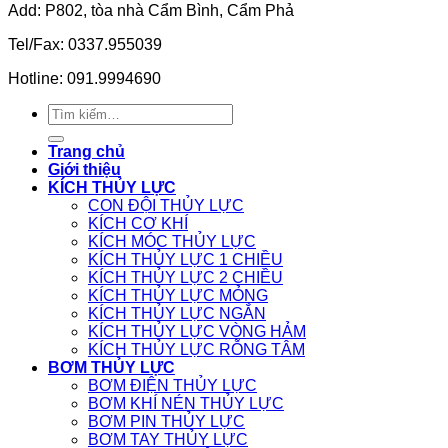
Add: P802, tòa nhà Cẩm Bình, Cẩm Phả
Tel/Fax: 0337.955039
Hotline: 091.9994690
Tìm
kiếm:
Trang chủ
Giới thiệu
KÍCH THỦY LỰC
CON ĐỘI THỦY LỰC
KÍCH CƠ KHÍ
KÍCH MÓC THỦY LỰC
KÍCH THỦY LỰC 1 CHIỀU
KÍCH THỦY LỰC 2 CHIỀU
KÍCH THỦY LỰC MỎNG
KÍCH THỦY LỰC NGẮN
KÍCH THỦY LỰC VÒNG HẢM
KÍCH THỦY LỰC RỖNG TÂM
BƠM THỦY LỰC
BƠM ĐIỆN THỦY LỰC
BƠM KHÍ NÉN THỦY LỰC
BƠM PIN THỦY LỰC
BƠM TAY THỦY LỰC