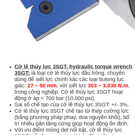
Cờ lê thủy lực 3SGT, hydraulic torque wrench
3SGT:
là loại cờ lê thủy lực đầu tròng, chuyên
dùng để siết lực chính xác các loại bulong lục
giác:
27
– 50 mm
, với siết lực
303 – 3.030 N.m
,
trong công nghiệp. Cờ lê thủy lực 3SGT hoạt
động ở áp < 700 bar (10.000 psi).
Sai số chế tạo của cờ lê thủy lực 3SGT: +/- 3%.
Cờ lê thủy lực 3SGT chế tạo từ thép cường lực
(bằng phương pháp phay, doa nguyên khối), bố
trí nhiều gân tăng cứng giúp hoạt động ổn định.
Với ưu điểm mỏng dẹt nổi bật, cờ lê thủy lực