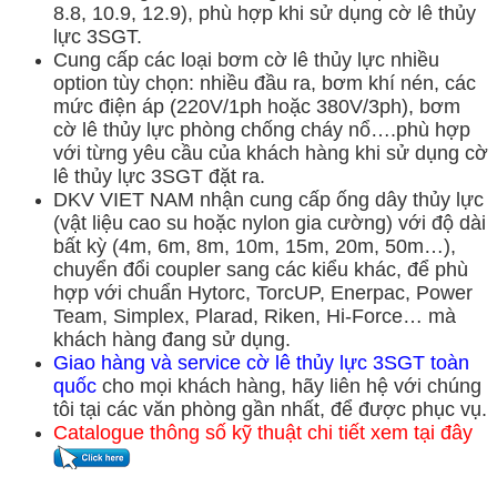
8.8, 10.9, 12.9), phù hợp khi sử dụng cờ lê thủy
lực 3SGT.
Cung cấp các loại bơm cờ lê thủy lực nhiều
option tùy chọn: nhiều đầu ra, bơm khí nén, các
mức điện áp (220V/1ph hoặc 380V/3ph), bơm
cờ lê thủy lực phòng chống cháy nổ….phù hợp
với từng yêu cầu của khách hàng khi sử dụng cờ
lê thủy lực 3SGT đặt ra.
DKV VIET NAM nhận cung cấp ống dây thủy lực
(vật liệu cao su hoặc nylon gia cường) với độ dài
bất kỳ (4m, 6m, 8m, 10m, 15m, 20m, 50m…),
chuyển đổi coupler sang các kiểu khác, để phù
hợp với chuẩn Hytorc, TorcUP, Enerpac, Power
Team, Simplex, Plarad, Riken, Hi-Force… mà
khách hàng đang sử dụng.
Giao hàng và service cờ lê thủy lực 3SGT toàn
quốc
cho mọi khách hàng, hãy liên hệ với chúng
tôi tại các văn phòng gần nhất, để được phục vụ.
Catalogue thông số kỹ thuật chi tiết xem tại đây