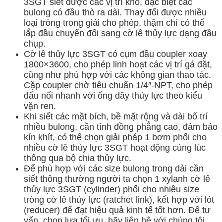
3SGT siết được các vị trí khó, đặc biệt các
bulong có đầu thò ra dài. Thay đổi được nhiều
loại tròng trong giải cho phép, thậm chí có thể
lắp đầu chuyển đổi sang cờ lê thủy lực dạng đầu
chụp.
Cờ lê thủy lực 3SGT có cụm đầu coupler xoay
1800×3600, cho phép linh hoạt các vị trí gá đặt,
cũng như phù hợp với các không gian thao tác.
Cặp coupler chờ tiêu chuẩn 1/4″-NPT, cho phép
đấu nối nhanh với ống dây thủy lực theo kiểu
vặn ren.
Khi siết các mặt bích, bề mặt rộng và dài bố trí
nhiều bulong, cần tính đồng phẳng cao, đảm bảo
kín khít, có thể chọn giải pháp 1 bơm phối cho
nhiều cờ lê thủy lực 3SGT hoạt động cùng lúc
thông qua bộ chia thủy lực.
Để phù hợp với các size bulong trong dải cần
siết thông thường người ta chọn 1 xylanh cờ lê
thủy lực 3SGT (cylinder) phối cho nhiều size
tròng cờ lê thủy lực (ratchet link), kết hợp với lót
(reducer) để đạt hiệu quả kinh tế tốt hơn. Để tư
vấn, chọn lựa tối ưu, hãy liên hệ với chúng tôi.