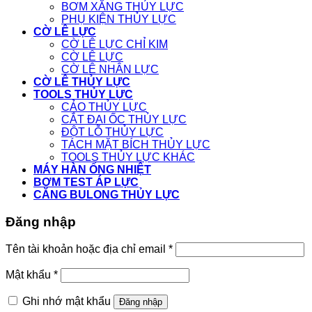
BƠM XĂNG THỦY LỰC
PHỤ KIỆN THỦY LỰC
CỜ LÊ LỰC
CỜ LÊ LỰC CHỈ KIM
CỜ LÊ LỰC
CỜ LÊ NHÂN LỰC
CỜ LÊ THỦY LỰC
TOOLS THỦY LỰC
CẢO THỦY LỰC
CẮT ĐAI ỐC THỦY LỰC
ĐỘT LỖ THỦY LỰC
TÁCH MẶT BÍCH THỦY LỰC
TOOLS THỦY LỰC KHÁC
MÁY HÀN ỐNG NHIỆT
BƠM TEST ÁP LỰC
CĂNG BULONG THỦY LỰC
Đăng nhập
Tên tài khoản hoặc địa chỉ email
*
Mật khẩu
*
Ghi nhớ mật khẩu
Đăng nhập