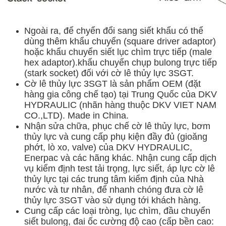
Ngoài ra, để chyển đổi sang siết khẩu có thể
dùng thêm khẩu chuyển (square driver adaptor)
hoặc khẩu chuyển siết lục chìm trực tiếp (male
hex adaptor).khẩu chuyển chụp bulong trực tiếp
(stark socket) đối với cờ lê thủy lực
3SGT.
Cờ lê thủy lực 3SGT là sản phẩm OEM (đặt
hàng gia công chế tạo) tại Trung Quốc của DKV
HYDRAULIC (nhãn hàng thuộc DKV VIET NAM
CO.,LTD). Made in China.
Nhận sửa chữa, phục chế cờ lê thủy lực, bơm
thủy lực và cung cấp phụ kiện đầy đủ (gioăng
phớt, lò xo, valve) của DKV HYDRAULIC,
Enerpac và các hãng khác.
Nhận cung cấp dịch
vụ kiểm định test tải trọng, lực siết, áp lực cờ lê
thủy lực tại các trung tâm kiểm định của Nhà
nước và tư nhân, để nhanh chóng đưa cờ lê
thủy lực 3SGT vào sử dụng tới khách hàng.
Cung cấp các loại tròng, lục chìm, đầu chuyển
siết bulong, đai ốc cường độ cao (cấp bền cao: