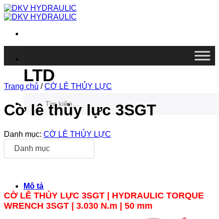
Chuyển
đến
nội
dung
DKV VIETNAM CO.,
LTD
Trang chủ
/
CỜ LÊ THỦY LỰC
Tìm
kiếm:
Cờ lê thủy lực 3SGT
Danh mục:
CỜ LÊ THỦY LỰC
Danh mục
Mô tả
CỜ LÊ THỦY LỰC 3SGT |
HYDRAULIC TORQUE
WRENCH
3SGT
| 3.030 N.m | 50 mm