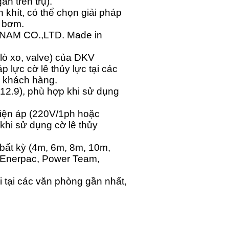
n trên trụ).
 khít, có thể chọn giải pháp
n bơm.
T NAM CO.,LTD. Made in
lò xo, valve) của DKV
p lực cờ lê thủy lực tại các
i khách hàng.
 12.9), phù hợp khi sử dụng
điện áp (220V/1ph hoặc
hi sử dụng cờ lê thủy
bất kỳ (4m, 6m, 8m, 10m,
, Enerpac, Power Team,
i tại các văn phòng gần nhất,