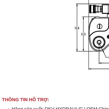
THÔNG TIN HỖ TRỢ:
Hãng sản xuất: DKV HYDRAULIC | OEM China 