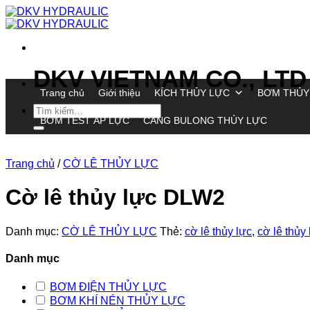
Chuyển
đến
nội
dung
DKV VIETNAM CO., LTD
Trang chủ
Giới thiệu
KÍCH THỦY LỰC
BƠM THỦY
Tìm
BƠM TEST ÁP LỰC
CĂNG BULONG THỦY LỰC
kiếm:
Trang chủ
/
CỜ LÊ THỦY LỰC
Cờ lê thủy lực DLW2
Danh mục:
CỜ LÊ THỦY LỰC
Thẻ:
cờ lê thủy lực
,
cờ lê thủy
Danh mục
BƠM ĐIỆN THỦY LỰC
BƠM KHÍ NÉN THỦY LỰC