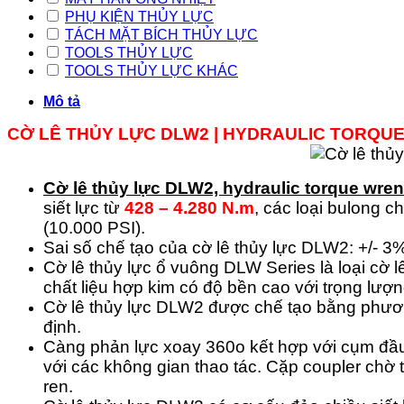
PHỤ KIỆN THỦY LỰC
TÁCH MẶT BÍCH THỦY LỰC
TOOLS THỦY LỰC
TOOLS THỦY LỰC KHÁC
Mô tả
CỜ LÊ THỦY LỰC DLW2 |
HYDRAULIC TORQU
Cờ lê thủy lực DLW2, hydraulic torque wr
siết lực từ
428 – 4.280 N.m
, các loại bulong 
(10.000 PSI).
Sai số chế tạo của cờ lê thủy lực DLW2: +/- 3
Cờ lê thủy lực ổ vuông DLW Series là loại cờ lê
chất liệu hợp kim có độ bền cao với trọng lượ
Cờ lê thủy lực DLW2 được chế tạo bằng phươn
định.
Càng phản lực xoay 360o kết hợp với cụm đầu 
với các không gian thao tác. Cặp coupler chờ 
ren.