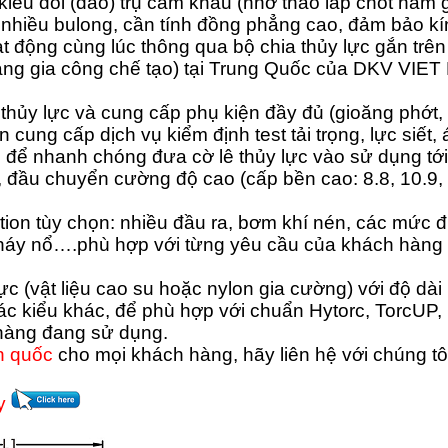
iểu đổi (đảo) trụ cắm khẩu (nhờ tháo lắp chốt hãm gắ
rí nhiều bulong, cần tính đồng phẳng cao, đảm bảo kín
t động cùng lúc thông qua bộ chia thủy lực gắn trê
àng gia công chế tạo) tại Trung Quốc của DKV VIE
thủy lực và cung cấp phụ kiện đầy đủ (gioăng phớt, 
 cung cấp dịch vụ kiểm định test tải trọng, lực siết, á
 để nhanh chóng đưa cờ lê thủy lực vào sử dụng tớ
, đầu chuyển cường độ cao (cấp bền cao: 8.8, 10.9,
ption tùy chọn: nhiều đầu ra, bơm khí nén, các mức 
háy nổ….phù hợp với từng yêu cầu của khách hàng k
(vật liệu cao su hoặc nylon gia cường) với độ dài 
c kiểu khác, để phù hợp với chuẩn Hytorc, TorcUP
 hàng đang sử dụng.
n quốc
cho mọi khách hàng, hãy liên hệ với chúng tô
ây