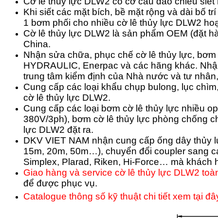
Cờ lê thủy lực DLW2 có cơ cấu đảo chiều siết k
Khi siết các mặt bích, bề mặt rộng và dài bố t
1 bơm phối cho nhiều cờ lê thủy lực DLW2 hoạ
Cờ lê thủy lực DLW2 là sản phẩm OEM (đặt h
China.
Nhận sửa chữa, phục chế cờ lê thủy lực, bơm 
HYDRAULIC, Enerpac và các hãng khác.
Nhận
trung tâm kiểm định của Nhà nước và tư nhân,
Cung cấp các loại khẩu chụp bulong, lục chìm
cờ lê thủy lực DLW2.
Cung cấp các loại bơm cờ lê thủy lực nhiều o
380V/3ph), bơm cờ lê thủy lực phòng chống c
lực DLW2 đặt ra.
DKV VIET NAM nhận cung cấp ống dây thủy lực 
15m, 20m, 50m…), chuyển đổi coupler sang cá
Simplex, Plarad, Riken, Hi-Force… mà khách
Giao hàng và service cờ lê thủy lực DLW2 toà
để được phục vụ.
Catalogue thông số kỹ thuật chi tiết xem tại đ