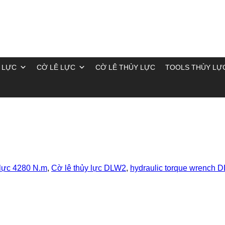
 LỰC
CỜ LÊ LỰC
CỜ LÊ THỦY LỰC
TOOLS THỦY LỰ
 lực 4280 N.m
,
Cờ lê thủy lực DLW2
,
hydraulic torque wrench 