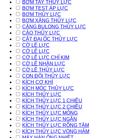
BƠM TAY THỦY LỰC
BƠM TEST ÁP LỰC
BƠM THỦY LỰC
BƠM XĂNG THỦY LỰC
CĂNG BULONG THỦY LỰC
CẢO THỦY LỰC
CẮT ĐAI ỐC THỦY LỰC
CỜ LÊ LỰC
CỜ LÊ LỰC
CỜ LÊ LỰC CHỈ KIM
CỜ LÊ NHÂN LỰC
CỜ LÊ THỦY LỰC
CON ĐỘI THỦY LỰC
KÍCH CƠ KHÍ
KÍCH MÓC THỦY LỰC
KÍCH THỦY LỰC
KÍCH THỦY LỰC 1 CHIỀU
KÍCH THỦY LỰC 2 CHIỀU
KÍCH THỦY LỰC MỎNG
KÍCH THỦY LỰC NGẮN
KÍCH THỦY LỰC RỖNG TÂM
KÍCH THỦY LỰC VÒNG HẢM
MÁY HÀN ỐNG NHIỆT