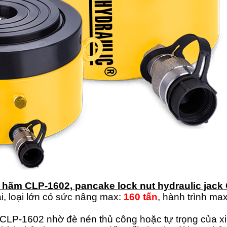
ng hãm
CLP-
1602,
pancake lock nut hydraulic jack
ải, loại lớn có sức nâng max:
160 tấn
, hành trình max
ực CLP-1602 nhờ đè nén thủ công hoặc tự trọng của xi