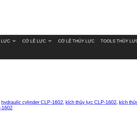
 LỰC
CỜ LÊ LỰC
CỜ LÊ THỦY LỰC
TOOLS THỦY LỰ
,
hydraulic cylinder CLP-1602
,
kích thủy lực CLP-1602
,
kích th
P-1602