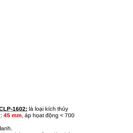
 CLP-1602:
là loại kích thủy
:
45 mm
, áp họat động < 700
lanh.