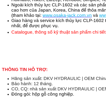
Ngoài kích thủy lực CLP-1602 và các sản phẩm
cao hơn của Japan, Korea, China để thỏa mãn
(tham khảo tại:
www.osaka-jack.com.vn
và
ww
Giao hàng và service kích thủy lực CLP-1602 
nhất, để được phục vụ.
Catalogue, thông số kỹ thuật sản phẩm chi tiết
THÔNG TIN HỖ TRỢ:
Hãng sản xuất: DKV HYDRAULIC | OEM China 
Bảo hành: 12 tháng.
CO, CQ: nhà sản xuất DKV HYDRAULIC | OEM 
Đóng gói: hộp gỗ công nghiệp.