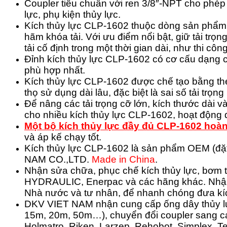
Coupler tiêu chuẩn với ren 3/8″-NPT cho phép
lực, phụ kiện thủy lực.
Kích thủy lực CLP-1602 thuộc dòng sản phẩ
hãm khóa tải. Với ưu điểm nổi bật, giữ tải trọng
tải cố định trong một thời gian dài, như thi c
Đỉnh kích thủy lực CLP-1602 có cơ cấu dạng chỏ
phù hợp nhất.
Kích thủy lực CLP-1602 được chế tạo bằng thép
thọ sử dụng dài lâu, đặc biệt là sai số tải trọ
Để nâng các tải trọng cỡ lớn, kích thước dài 
cho nhiều kích thủy lực CLP-1602, hoạt động đồ
Một bộ kích thủy lực đầy đủ CLP-1602 hoà
và áp kế chạy tốt.
Kích thủy lực CLP-1602 là sản phẩm OEM (đặ
NAM CO.,LTD.
Made in China
.
Nhận sửa chữa, phục chế kích thủy lực, bơm t
HYDRAULIC, Enerpac và các hãng khác.
Nhận
Nhà nước và tư nhân, để nhanh chóng đưa kíc
DKV VIET NAM nhận cung cấp ống dây thủy lực 
15m, 20m, 50m…), chuyển đổi coupler sang cá
Holmatro, Riken, Larzep, Rehobot, Simplex,