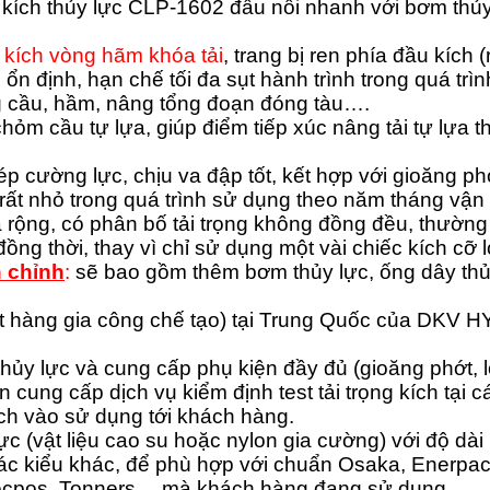
 kích thủy lực CLP-1602 đấu nối nhanh với bơm thủy
m
kích vòng hãm khóa tải
, trang bị ren phía đầu kích 
 ổn định, hạn chế tối đa sụt hành trình trong quá trìn
ông cầu, hầm, nâng tổng đoạn đóng tàu….
m cầu tự lựa, giúp điểm tiếp xúc nâng tải tự lựa theo
 cường lực, chịu va đập tốt, kết hợp với gioăng phớ
ng rất nhỏ trong quá trình sử dụng theo năm tháng vận
và rộng, có phân bố tải trọng không đồng đều, thườn
ng thời, thay vì chỉ sử dụng một vài chiếc kích cỡ l
n chỉnh
:
sẽ bao gồm thêm bơm thủy lực, ống dây thủy
t hàng gia công chế tạo) tại Trung Quốc của DKV
hủy lực và cung cấp phụ kiện đầy đủ (gioăng phớt, 
 cung cấp dịch vụ kiểm định test tải trọng kích tại 
h vào sử dụng tới khách hàng.
(vật liệu cao su hoặc nylon gia cường) với độ dài 
c kiểu khác, để phù hợp với chuẩn Osaka, Enerpac
 Tecpos, Tonners… mà khách hàng đang sử dụng.