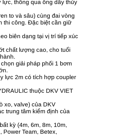
 lực, thông qua ống dây thủy
(ren to và sâu) cùng đai vòng
h thi công. Đặc biệt cần giữ
 biên dạng tại vị trí tiếp xúc
t chất lượng cao, cho tuổi
 hành.
g chọn giải pháp phối 1 bơm
ớn.
 lực 2m có tích hợp coupler
 HYDRAULIC thuộc DKV VIET
lò xo, valve) của DKV
các trung tâm kiểm định của
bất kỳ (4m, 6m, 8m, 10m,
, Power Team, Betex,