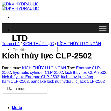
Chuyển
đến
nội
dung
DKV VIETNAM CO.,
LTD
Trang chủ
/
KÍCH THỦY LỰC
/
KÍCH THỦY LỰC NGẮN
Tìm
kiếm:
Kích thủy lực CLP-2502
Danh mục:
KÍCH THỦY LỰC NGẮN
Thẻ:
Enerpac CLP-
2502
,
hydraulic cylinder CLP-2502
,
kích thủy lực CLP-2502
,
kích thủy lực Enerpac CLP-2502
,
kích thủy lực vòng
hãm CLP-2502
,
pancake lock nut hydraulic jack CLP-2502
Danh mục
Mô tả