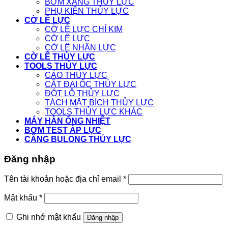
BƠM XĂNG THỦY LỰC
PHỤ KIỆN THỦY LỰC
CỜ LÊ LỰC
CỜ LÊ LỰC CHỈ KIM
CỜ LÊ LỰC
CỜ LÊ NHÂN LỰC
CỜ LÊ THỦY LỰC
TOOLS THỦY LỰC
CẢO THỦY LỰC
CẮT ĐAI ỐC THỦY LỰC
ĐỘT LỖ THỦY LỰC
TÁCH MẶT BÍCH THỦY LỰC
TOOLS THỦY LỰC KHÁC
MÁY HÀN ỐNG NHIỆT
BƠM TEST ÁP LỰC
CĂNG BULONG THỦY LỰC
Đăng nhập
Tên tài khoản hoặc địa chỉ email
*
Mật khẩu
*
Ghi nhớ mật khẩu
Đăng nhập