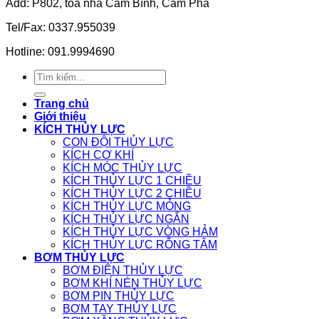
Add: P802, tòa nhà Cẩm Bình, Cẩm Phả
Tel/Fax: 0337.955039
Hotline: 091.9994690
Tìm
kiếm:
Trang chủ
Giới thiệu
KÍCH THỦY LỰC
CON ĐỘI THỦY LỰC
KÍCH CƠ KHÍ
KÍCH MÓC THỦY LỰC
KÍCH THỦY LỰC 1 CHIỀU
KÍCH THỦY LỰC 2 CHIỀU
KÍCH THỦY LỰC MỎNG
KÍCH THỦY LỰC NGẮN
KÍCH THỦY LỰC VÒNG HẢM
KÍCH THỦY LỰC RỖNG TÂM
BƠM THỦY LỰC
BƠM ĐIỆN THỦY LỰC
BƠM KHÍ NÉN THỦY LỰC
BƠM PIN THỦY LỰC
BƠM TAY THỦY LỰC