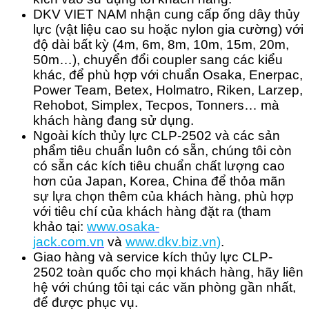
DKV VIET NAM nhận cung cấp ống dây thủy
lực (vật liệu cao su hoặc nylon gia cường) với
độ dài bất kỳ (4m, 6m, 8m, 10m, 15m, 20m,
50m…), chuyển đổi coupler sang các kiểu
khác, để phù hợp với chuẩn Osaka, Enerpac,
Power Team, Betex, Holmatro, Riken, Larzep,
Rehobot, Simplex, Tecpos, Tonners… mà
khách hàng đang sử dụng.
Ngoài kích thủy lực CLP-2502 và các sản
phẩm tiêu chuẩn luôn có sẵn, chúng tôi còn
có sẵn các kích tiêu chuẩn chất lượng cao
hơn của Japan, Korea, China để thỏa mãn
sự lựa chọn thêm của khách hàng, phù hợp
với tiêu chí của khách hàng đặt ra (tham
khảo tại:
www.osaka-
jack.com.vn
và
www.dkv.b
iz.vn
)
.
Giao hàng và service kích thủy lực CLP-
2502 toàn quốc cho mọi khách hàng, hãy liên
hệ với chúng tôi tại các văn phòng gần nhất,
để được phục vụ.