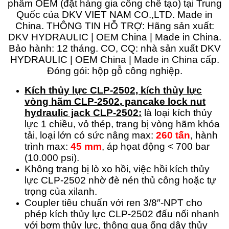
Kích thủy lực CLP-2502, kích thủy lực
vòng hãm
CLP-2502
,
pancake lock nut
hydraulic jack CLP-2502:
là loại kích thủy
lực 1 chiều, vỏ thép, trang bị vòng hãm khóa
tải, loại lớn có sức nâng max:
260 tấn
, hành
trình max:
45 mm
, áp họat động < 700 bar
(10.000 psi).
Không trang bị lò xo hồi, việc hồi kích thủy
lực CLP-2502 nhờ đè nén thủ công hoặc tự
trọng của xilanh.
Coupler tiêu chuẩn với ren 3/8″-NPT cho
phép kích thủy lực CLP-2502 đấu nối nhanh
với bơm thủy lực, thông qua ống dây thủy