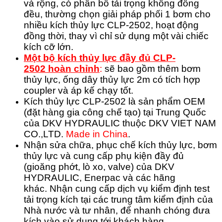
và rộng, có phân bố tải trọng không đồng
đều, thường chọn giải pháp phối 1 bơm cho
nhiều kích thủy lực CLP-2502, hoạt động
đồng thời, thay vì chỉ sử dụng một vài chiếc
kích cỡ lớn.
Một bộ kích thủy lực đầy đủ CLP-
2502 hoàn chỉnh
:
sẽ bao gồm thêm bơm
thủy lực, ống dây thủy lực 2m có tích hợp
coupler và áp kế chạy tốt.
Kích thủy lực CLP-2502 là sản phẩm OEM
(đặt hàng gia công chế tạo) tại Trung Quốc
của DKV HYDRAULIC thuộc DKV VIET NAM
CO.,LTD.
Made in China
.
Nhận sửa chữa, phục chế kích thủy lực, bơm
thủy lực và cung cấp phụ kiện đầy đủ
(gioăng phớt, lò xo, valve) của DKV
HYDRAULIC, Enerpac và các hãng
khác.
Nhận cung cấp dịch vụ kiểm định test
tải trọng kích tại các trung tâm kiểm định của
Nhà nước và tư nhân, để nhanh chóng đưa
kích vào sử dụng tới khách hàng.