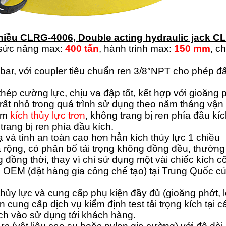
chiều CLRG-4006, Double acting hydraulic jack C
ó sức nâng max:
400
tấn
, hành trình max:
150
mm
, c
ar, với coupler tiêu chuẩn ren 3/8″NPT cho phép đ
p cường lực, chịu va đập tốt, kết hợp với gioăng p
ng rất nhỏ trong quá trình sử dụng theo năm tháng vận
hẩm
kích thủy lực trơn
, không trang bị ren phía đầu kí
trang bị ren phía đầu kích.
ạ và tính an toàn cao hơn hẳn kích thủy lực 1 chiều
và rộng, có phân bố tải trọng không đồng đều, thườn
đồng thời, thay vì chỉ sử dụng một vài chiếc kích cỡ
 OEM (đặt hàng gia công chế tạo) tại Trung Quốc
hủy lực và cung cấp phụ kiện đầy đủ (gioăng phớt, 
 cung cấp dịch vụ kiểm định test tải trọng kích tại 
h vào sử dụng tới khách hàng.