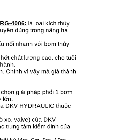
LRG-4006:
là loại kích thủy
huyên dùng trong nâng hạ
ấu nối nhanh với bơm thủy
hớt chất lượng cao, cho tuổi
 hành.
ch. Chính vì vậy mà giá thành
g chọn giải pháp phối 1 bơm
 lớn.
 của DKV HYDRAULIC thuộc
lò xo, valve) của DKV
các trung tâm kiểm định của