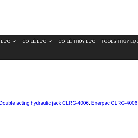
 LỰC
CỜ LÊ LỰC
CỜ LÊ THỦY LỰC
TOOLS THỦY LỰ
Double acting hydraulic jack CLRG-4006
,
Enerpac CLRG-4006