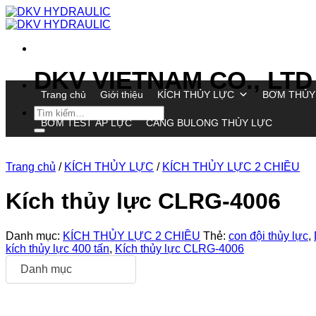
Chuyển
đến
nội
dung
DKV VIETNAM CO., LTD
Trang chủ
Giới thiệu
KÍCH THỦY LỰC
BƠM THỦY
Tìm
BƠM TEST ÁP LỰC
CĂNG BULONG THỦY LỰC
kiếm:
Trang chủ
/
KÍCH THỦY LỰC
/
KÍCH THỦY LỰC 2 CHIỀU
Kích thủy lực CLRG-4006
Danh mục:
KÍCH THỦY LỰC 2 CHIỀU
Thẻ:
con đội thủy lực
,
kích thủy lực 400 tấn
,
Kích thủy lực CLRG-4006
Danh mục