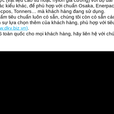
(vật liệu cao su hoặc nylon gia cường) với độ dài 
c kiểu khác, để phù hợp với chuẩn Osaka, Enerpac
 Tecpos, Tonners… mà khách hàng đang sử dụng.
ẩm tiêu chuẩn luôn có sẵn, chúng tôi còn có sẵn các
 sự lựa chọn thêm của khách hàng, phù hợp với tiêu
w.dkv.b
iz.vn
)
.
6
toàn quốc cho mọi khách hàng, hãy liên hệ với chú