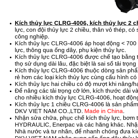
Kích thủy lực CLRG-4006, kích thủy lực 2 
lực, con đội thủy lực 2 chiều, thân vỏ thép, c
công nghiệp.
Kích thủy lực CLRG-4006 áp hoạt động < 700 b
lực, thông qua ống dây, phụ kiện thủy lực.
Kích thủy lực CLRG-4006 được chế tạo bằng thé
thọ sử dụng dài lâu, đặc biệt là sai số tải trọ
Kích thủy lực CLRG-4006 thuộc dòng sản p
rẻ hơn các loại kích thủy lực cùng cấu hình có 
Kích thủy lực hai chiều có độ mượt khi nâng/h
Để nâng các tải trọng cỡ lớn, kích thước dài 
cho nhiều kích thủy lực CLRG-4006, hoạt động 
Kích thủy lực 1 chiều
CLRG-4006
là sản phẩm
DKV VIET NAM CO.,LTD.
Made in China
.
Nhận sửa chữa, phục chế kích thủy lực, bơm t
HYDRAULIC, Enerpac và các hãng khác.
Nhận
Nhà nước và tư nhân, để nhanh chóng đưa kíc