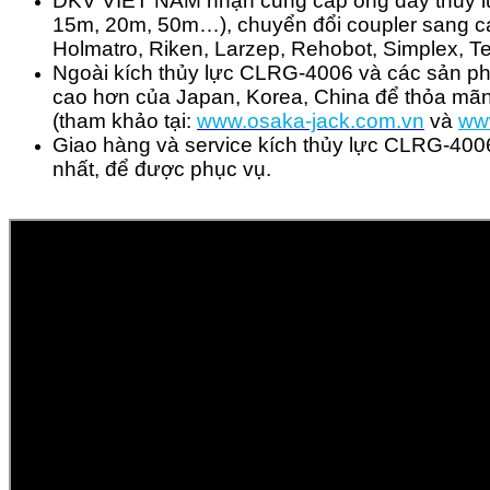
DKV VIET NAM nhận cung cấp ống dây thủy lực 
15m, 20m, 50m…), chuyển đổi coupler sang cá
Holmatro, Riken, Larzep, Rehobot, Simplex,
Ngoài kích thủy lực
CLRG-4006
và các sản ph
cao hơn của Japan, Korea, China để thỏa mãn
(tham khảo tại:
www.osaka-jack.com.vn
và
ww
Giao hàng và service kích thủy lực
CLRG-400
nhất, để được phục vụ.