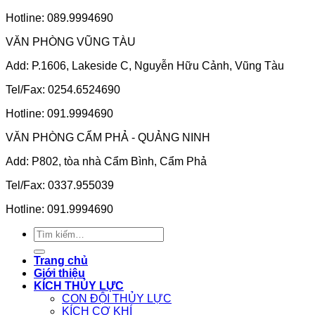
Hotline: 089.9994690
VĂN PHÒNG VŨNG TÀU
Add: P.1606, Lakeside C, Nguyễn Hữu Cảnh, Vũng Tàu
Tel/Fax: 0254.6524690
Hotline: 091.9994690
VĂN PHÒNG CẨM PHẢ - QUẢNG NINH
Add: P802, tòa nhà Cẩm Bình, Cẩm Phả
Tel/Fax: 0337.955039
Hotline: 091.9994690
Tìm
kiếm:
Trang chủ
Giới thiệu
KÍCH THỦY LỰC
CON ĐỘI THỦY LỰC
KÍCH CƠ KHÍ