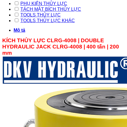
PHỤ KIỆN THỦY LỰC
TÁCH MẶT BÍCH THỦY LỰC
TOOLS THỦY LỰC
TOOLS THỦY LỰC KHÁC
Mô tả
KÍCH THỦY LỰC CLRG-4008 |
DOUBLE
HYDRAULIC JACK CLRG-4008
| 400 tấn | 200
mm