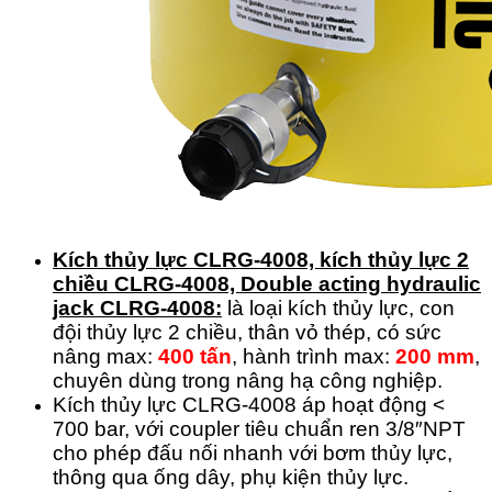
Kích thủy lực CLRG-4008, kích thủy lực 2
chiều CLRG-4008, Double acting hydraulic
jack CLRG-4008:
là loại kích thủy lực, con
đội thủy lực 2 chiều, thân vỏ thép, có sức
nâng max:
400
tấn
, hành trình max:
200
mm
,
chuyên dùng trong nâng hạ công nghiệp.
Kích thủy lực CLRG-4008 áp hoạt động <
700 bar, với coupler tiêu chuẩn ren 3/8″NPT
cho phép đấu nối nhanh với bơm thủy lực,
thông qua ống dây, phụ kiện thủy lực.