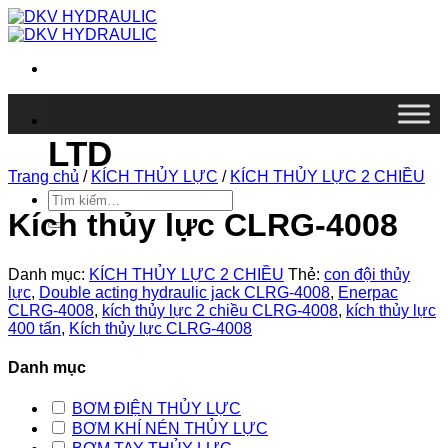
Chuyển
đến
nội
dung
DKV VIETNAM CO.,
LTD
Trang chủ
/
KÍCH THỦY LỰC
/
KÍCH THỦY LỰC 2 CHIỀU
Tìm
kiếm:
Kích thủy lực CLRG-4008
Danh mục:
KÍCH THỦY LỰC 2 CHIỀU
Thẻ:
con đội thủy
lực
,
Double acting hydraulic jack CLRG-4008
,
Enerpac
CLRG-4008
,
kích thủy lực 2 chiều CLRG-4008
,
kích thủy lực
400 tấn
,
Kích thủy lực CLRG-4008
Danh mục
BƠM ĐIỆN THỦY LỰC
BƠM KHÍ NÉN THỦY LỰC