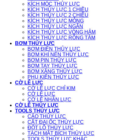
KÍCH MÓC THỦY LỰC
KÍCH THỦY LỰC 1 CHIỀU
KÍCH THỦY LỰC 2 CHIỀU
KÍCH THỦY LỰC MỎNG
KÍCH THỦY LỰC NGẮN
KÍCH THỦY LỰC VÒNG HẢM
KÍCH THỦY LỰC RỖNG TÂM
BƠM THỦY LỰC
BƠM ĐIỆN THỦY LỰC
BƠM KHÍ NÉN THỦY LỰC
BƠM PIN THỦY LỰC
BƠM TAY THỦY LỰC
BƠM XĂNG THỦY LỰC
PHỤ KIỆN THỦY LỰC
CỜ LÊ LỰC
CỜ LÊ LỰC CHỈ KIM
CỜ LÊ LỰC
CỜ LÊ NHÂN LỰC
CỜ LÊ THỦY LỰC
TOOLS THỦY LỰC
CẢO THỦY LỰC
CẮT ĐAI ỐC THỦY LỰC
ĐỘT LỖ THỦY LỰC
TÁCH MẶT BÍCH THỦY LỰC
TOOLS THỦY LỰC KHÁC