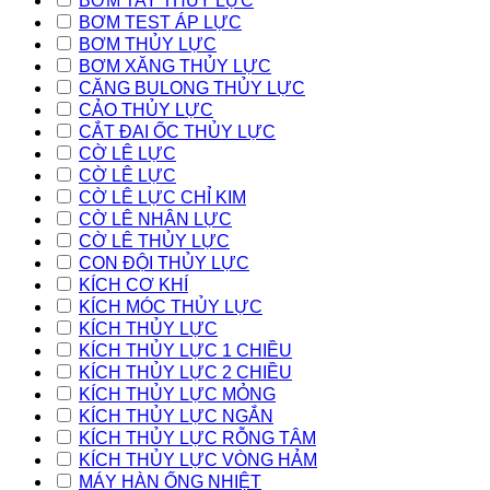
BƠM TAY THỦY LỰC
BƠM TEST ÁP LỰC
BƠM THỦY LỰC
BƠM XĂNG THỦY LỰC
CĂNG BULONG THỦY LỰC
CẢO THỦY LỰC
CẮT ĐAI ỐC THỦY LỰC
CỜ LÊ LỰC
CỜ LÊ LỰC
CỜ LÊ LỰC CHỈ KIM
CỜ LÊ NHÂN LỰC
CỜ LÊ THỦY LỰC
CON ĐỘI THỦY LỰC
KÍCH CƠ KHÍ
KÍCH MÓC THỦY LỰC
KÍCH THỦY LỰC
KÍCH THỦY LỰC 1 CHIỀU
KÍCH THỦY LỰC 2 CHIỀU
KÍCH THỦY LỰC MỎNG
KÍCH THỦY LỰC NGẮN
KÍCH THỦY LỰC RỖNG TÂM
KÍCH THỦY LỰC VÒNG HẢM
MÁY HÀN ỐNG NHIỆT