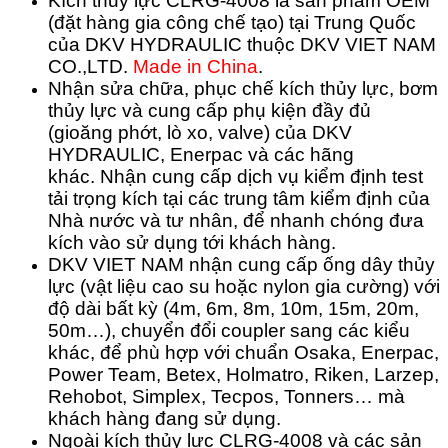
Kích thủy lực CLRG-4008 là sản phẩm OEM
(đặt hàng gia công chế tạo) tại Trung Quốc
của DKV HYDRAULIC thuộc DKV VIET NAM
CO.,LTD.
Made in China
.
Nhận sửa chữa, phục chế kích thủy lực, bơm
thủy lực và cung cấp phụ kiện đầy đủ
(gioăng phớt, lò xo, valve) của DKV
HYDRAULIC, Enerpac và các hãng
khác.
Nhận cung cấp dịch vụ kiểm định test
tải trọng kích tại các trung tâm kiểm định của
Nhà nước và tư nhân, để nhanh chóng đưa
kích vào sử dụng tới khách hàng.
DKV VIET NAM nhận cung cấp ống dây thủy
lực (vật liệu cao su hoặc nylon gia cường) với
độ dài bất kỳ (4m, 6m, 8m, 10m, 15m, 20m,
50m…), chuyển đổi coupler sang các kiểu
khác, để phù hợp với chuẩn Osaka, Enerpac,
Power Team, Betex, Holmatro, Riken, Larzep,
Rehobot, Simplex, Tecpos, Tonners… mà
khách hàng đang sử dụng.
Ngoài kích thủy lực CLRG-4008 và các sản