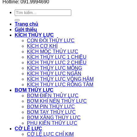
Hotline: 091.9994690
Tìm
kiếm:
Trang chủ
Giới thiệu
KÍCH THỦY LỰC
CON ĐỘI THỦY LỰC
KÍCH CƠ KHÍ
KÍCH MÓC THỦY LỰC
KÍCH THỦY LỰC 1 CHIỀU
KÍCH THỦY LỰC 2 CHIỀU
KÍCH THỦY LỰC MỎNG
KÍCH THỦY LỰC NGẮN
KÍCH THỦY LỰC VÒNG HẢM
KÍCH THỦY LỰC RỖNG TÂM
BƠM THỦY LỰC
BƠM ĐIỆN THỦY LỰC
BƠM KHÍ NÉN THỦY LỰC
BƠM PIN THỦY LỰC
BƠM TAY THỦY LỰC
BƠM XĂNG THỦY LỰC
PHỤ KIỆN THỦY LỰC
CỜ LÊ LỰC
CỜ LÊ LỰC CHỈ KIM