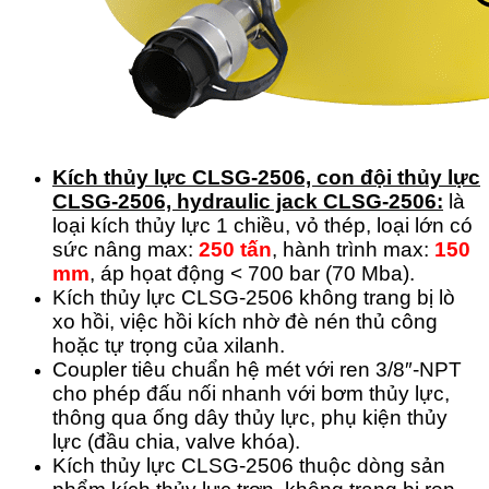
Kích thủy lực CLSG-2506, con đội thủy lực
CLSG-2506, hydraulic jack CLSG-2506:
là
loại kích thủy lực 1 chiều, vỏ thép, loại lớn có
sức nâng max:
250 tấn
, hành trình max:
150
mm
, áp họat động < 700 bar (70 Mba).
Kích thủy lực CLSG-2506 không trang bị lò
xo hồi, việc hồi kích nhờ đè nén thủ công
hoặc tự trọng của xilanh.
Coupler tiêu chuẩn hệ mét với ren 3/8″-NPT
cho phép đấu nối nhanh với bơm thủy lực,
thông qua ống dây thủy lực, phụ kiện thủy
lực (đầu chia, valve khóa).
Kích thủy lực CLSG-2506 thuộc dòng sản