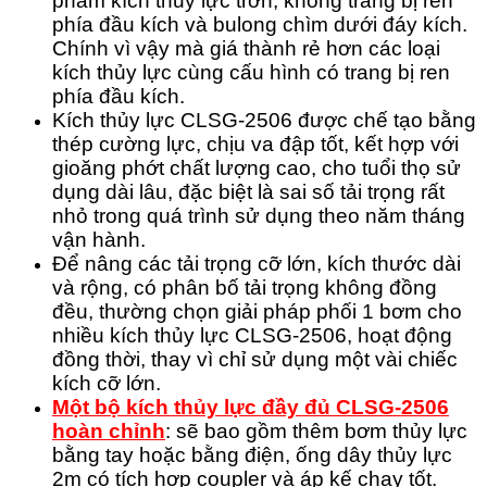
phẩm kích thủy lực trơn, không trang bị ren
phía đầu kích và bulong chìm dưới đáy kích.
Chính vì vậy mà giá thành rẻ hơn các loại
kích thủy lực cùng cấu hình có trang bị ren
phía đầu kích.
Kích thủy lực CLSG-2506 được chế tạo bằng
thép cường lực, chịu va đập tốt, kết hợp với
gioăng phớt chất lượng cao, cho tuổi thọ sử
dụng dài lâu, đặc biệt là sai số tải trọng rất
nhỏ trong quá trình sử dụng theo năm tháng
vận hành.
Để nâng các tải trọng cỡ lớn, kích thước dài
và rộng, có phân bố tải trọng không đồng
đều, thường chọn giải pháp phối 1 bơm cho
nhiều kích thủy lực CLSG-2506, hoạt động
đồng thời, thay vì chỉ sử dụng một vài chiếc
kích cỡ lớn.
Một bộ kích thủy lực đầy đủ CLSG-2506
hoàn chỉnh
: sẽ bao gồm thêm bơm thủy lực
bằng tay hoặc bằng điện, ống dây thủy lực
2m có tích hợp coupler và áp kế chạy tốt.