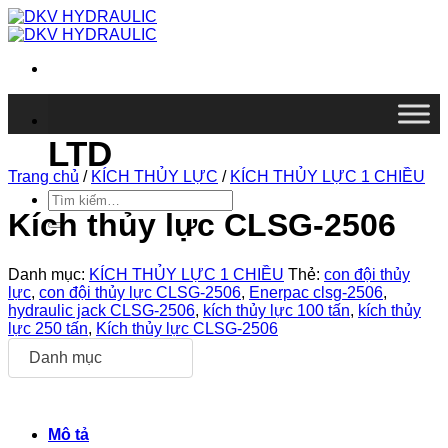
Chuyển
đến
nội
dung
DKV VIETNAM CO.,
LTD
Trang chủ
/
KÍCH THỦY LỰC
/
KÍCH THỦY LỰC 1 CHIỀU
Tìm
kiếm:
Kích thủy lực CLSG-2506
Danh mục:
KÍCH THỦY LỰC 1 CHIỀU
Thẻ:
con đội thủy
lực
,
con đội thủy lực CLSG-2506
,
Enerpac clsg-2506
,
hydraulic jack CLSG-2506
,
kích thủy lực 100 tấn
,
kích thủy
lực 250 tấn
,
Kích thủy lực CLSG-2506
Danh mục
Mô tả