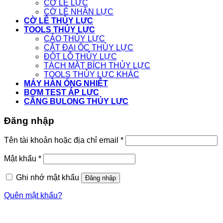
CỜ LÊ LỰC
CỜ LÊ NHÂN LỰC
CỜ LÊ THỦY LỰC
TOOLS THỦY LỰC
CẢO THỦY LỰC
CẮT ĐAI ỐC THỦY LỰC
ĐỘT LỖ THỦY LỰC
TÁCH MẶT BÍCH THỦY LỰC
TOOLS THỦY LỰC KHÁC
MÁY HÀN ỐNG NHIỆT
BƠM TEST ÁP LỰC
CĂNG BULONG THỦY LỰC
Đăng nhập
Tên tài khoản hoặc địa chỉ email
*
Mật khẩu
*
Ghi nhớ mật khẩu
Đăng nhập
Quên mật khẩu?