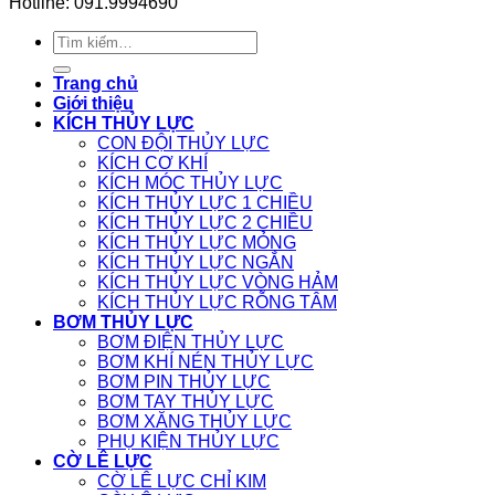
Hotline: 091.9994690
Tìm
kiếm:
Trang chủ
Giới thiệu
KÍCH THỦY LỰC
CON ĐỘI THỦY LỰC
KÍCH CƠ KHÍ
KÍCH MÓC THỦY LỰC
KÍCH THỦY LỰC 1 CHIỀU
KÍCH THỦY LỰC 2 CHIỀU
KÍCH THỦY LỰC MỎNG
KÍCH THỦY LỰC NGẮN
KÍCH THỦY LỰC VÒNG HẢM
KÍCH THỦY LỰC RỖNG TÂM
BƠM THỦY LỰC
BƠM ĐIỆN THỦY LỰC
BƠM KHÍ NÉN THỦY LỰC
BƠM PIN THỦY LỰC
BƠM TAY THỦY LỰC
BƠM XĂNG THỦY LỰC
PHỤ KIỆN THỦY LỰC
CỜ LÊ LỰC
CỜ LÊ LỰC CHỈ KIM