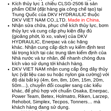
Kích thủy lực 1 chiều CLSG-2506 là sản
phẩm OEM (đặt hàng gia công chế tạo) tại
Trung Quốc của DKV HYDRAULIC thuộc
DKV VIET NAM CO.,LTD.
Made in China
.
Nhận sửa chữa, phục chế kích thủy lực, bơm
thủy lực và cung cấp phụ kiện đầy đủ
(gioăng phớt, lò xo, valve) của DKV
HYDRAULIC, Enerpac và các hãng
khác.
Nhận cung cấp dịch vụ kiểm định test
tải trọng kích tại các trung tâm kiểm định của
Nhà nước và tư nhân, để nhanh chóng đưa
kích vào sử dụng tới khách hàng.
DKV VIET NAM nhận cung cấp ống dây thủy
lực (vật liệu cao su hoặc nylon gia cường) với
độ dài bất kỳ (4m, 6m, 8m, 10m, 15m, 20m,
50m…), chuyển đổi coupler sang các kiểu
khác, để phù hợp với chuẩn Osaka, Enerpac,
Power Team, Betex, Holmatro, Riken, Larzep,
Rehobot, Simplex, Tecpos, Tonners… mà
khách hàng đang sử dụng.