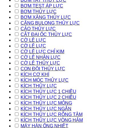
BƠM TAY THỦY LỰC
BƠM TEST ÁP LỰC
BƠM THỦY LỰC
BƠM XĂNG THỦY LỰC
CĂNG BULONG THỦY LỰC
CẢO THỦY LỰC
CẮT ĐAI ỐC THỦY LỰC
CỜ LÊ LỰC
CỜ LÊ LỰC
CỜ LÊ LỰC CHỈ KIM
CỜ LÊ NHÂN LỰC
CỜ LÊ THỦY LỰC
CON ĐỘI THỦY LỰC
KÍCH CƠ KHÍ
KÍCH MÓC THỦY LỰC
KÍCH THỦY LỰC
KÍCH THỦY LỰC 1 CHIỀU
KÍCH THỦY LỰC 2 CHIỀU
KÍCH THỦY LỰC MỎNG
KÍCH THỦY LỰC NGẮN
KÍCH THỦY LỰC RỖNG TÂM
KÍCH THỦY LỰC VÒNG HẢM
MÁY HÀN ỐNG NHIỆT