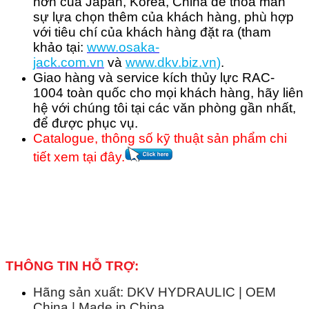
hơn của Japan, Korea, China để thỏa mãn
sự lựa chọn thêm của khách hàng, phù hợp
với tiêu chí của khách hàng đặt ra (tham
khảo tại:
www.osaka-
jack.com.vn
và
www.dkv.b
iz.vn
)
.
Giao hàng và service kích thủy lực RAC-
1004 toàn quốc cho mọi khách hàng, hãy liên
hệ với chúng tôi tại các văn phòng gần nhất,
để được phục vụ.
Catalogue, thông số kỹ thuật sản phẩm chi
tiết xem tại đây.
THÔNG TIN HỖ TRỢ:
Hãng sản xuất: DKV HYDRAULIC | OEM
China | Made in China.