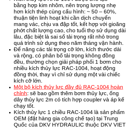
bằng hợp kim nhôm, nên trọng lượng nhẹ
hơn kích thép cùng cấu hình: ~ 50 – 60%,
thuận tiện linh hoạt khi cần dịch chuyển
mang vác, chịu va đập tốt, kết hợp với gioăng
phớt chất lượng cao, cho tuổi thọ sử dụng dài
lâu, đặc biệt là sai số tải trọng rất nhỏ trong
quá trình sử dụng theo năm tháng vận hành.
Để nâng các tải trọng cỡ lớn, kích thước dài
và rộng, có phân bố tải trọng không đồng
đều, thường chọn giải pháp phối 1 bơm cho
nhiều kích thủy lực RAC-1004, hoạt động
đồng thời, thay vì chỉ sử dụng một vài chiếc
kích cỡ lớn.
Một bộ kích thủy lực đầy đủ RAC-1004 hoàn
chỉnh
: sẽ bao gồm thêm bơm thủy lực, ống
dây thủy lực 2m có tích hợp coupler và áp kế
chạy tốt.
Kích thủy lực 1 chiều RAC-1004 là sản phẩm
OEM (đặt hàng gia công chế tạo) tại Trung
Quốc của DKV HYDRAULIC thuộc DKV VIET