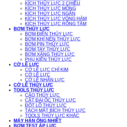
KÍCH THỦY LỰC 2 CHIỀU
KÍCH THỦY LỰC MỎNG
KÍCH THỦY LỰC NGẮN
KÍCH THỦY LỰC VÒNG HẢM
KÍCH THỦY LỰC RỖNG TÂM
BƠM THỦY LỰC
BƠM ĐIỆN THỦY LỰC
BƠM KHÍ NÉN THỦY LỰC
BƠM PIN THỦY LỰC
BƠM TAY THỦY LỰC
BƠM XĂNG THỦY LỰC
PHỤ KIỆN THỦY LỰC
CỜ LÊ LỰC
CỜ LÊ LỰC CHỈ KIM
CỜ LÊ LỰC
CỜ LÊ NHÂN LỰC
CỜ LÊ THỦY LỰC
TOOLS THỦY LỰC
CẢO THỦY LỰC
CẮT ĐAI ỐC THỦY LỰC
ĐỘT LỖ THỦY LỰC
TÁCH MẶT BÍCH THỦY LỰC
TOOLS THỦY LỰC KHÁC
MÁY HÀN ỐNG NHIỆT
BƠM TEST ÁP LỰC