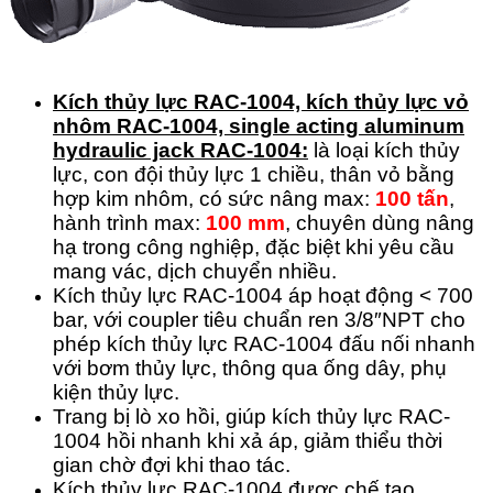
Kích thủy lực RAC-1004, kích thủy lực vỏ
nhôm RAC-1004, single acting aluminum
hydraulic jack RAC-1004:
là loại kích thủy
lực, con đội thủy lực 1 chiều, thân vỏ bằng
hợp kim nhôm, có sức nâng max:
100 tấn
,
hành trình max:
100 mm
, chuyên dùng nâng
hạ trong công nghiệp, đặc biệt khi yêu cầu
mang vác, dịch chuyển nhiều.
Kích thủy lực RAC-1004 áp hoạt động < 700
bar, với coupler tiêu chuẩn ren 3/8″NPT cho
phép kích thủy lực RAC-1004 đấu nối nhanh
với bơm thủy lực, thông qua ống dây, phụ
kiện thủy lực.
Trang bị lò xo hồi, giúp kích thủy lực RAC-
1004 hồi nhanh khi xả áp, giảm thiểu thời
gian chờ đợi khi thao tác.
Kích thủy lực RAC-1004 được chế tạo