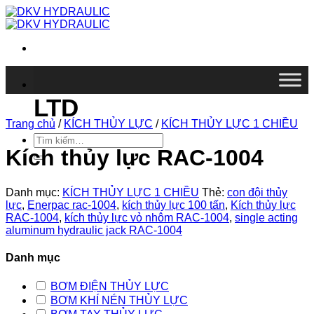
Chuyển
đến
nội
dung
DKV VIETNAM CO.,
LTD
Trang chủ
/
KÍCH THỦY LỰC
/
KÍCH THỦY LỰC 1 CHIỀU
Tìm
kiếm:
Kích thủy lực RAC-1004
Danh mục:
KÍCH THỦY LỰC 1 CHIỀU
Thẻ:
con đội thủy
lực
,
Enerpac rac-1004
,
kích thủy lực 100 tấn
,
Kích thủy lực
RAC-1004
,
kích thủy lực vỏ nhôm RAC-1004
,
single acting
aluminum hydraulic jack RAC-1004
Danh mục
BƠM ĐIỆN THỦY LỰC
BƠM KHÍ NÉN THỦY LỰC