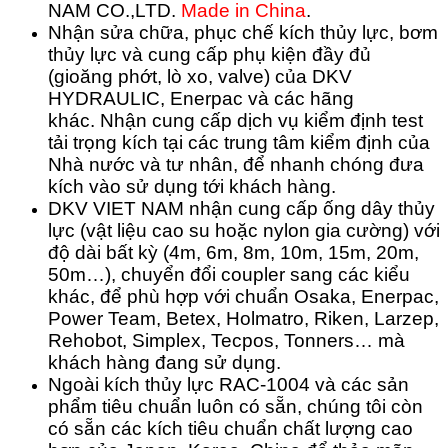
NAM CO.,LTD.
Made in China
.
Nhận sửa chữa, phục chế kích thủy lực, bơm
thủy lực và cung cấp phụ kiện đầy đủ
(gioăng phớt, lò xo, valve) của DKV
HYDRAULIC, Enerpac và các hãng
khác.
Nhận cung cấp dịch vụ kiểm định test
tải trọng kích tại các trung tâm kiểm định của
Nhà nước và tư nhân, để nhanh chóng đưa
kích vào sử dụng tới khách hàng.
DKV VIET NAM nhận cung cấp ống dây thủy
lực (vật liệu cao su hoặc nylon gia cường) với
độ dài bất kỳ (4m, 6m, 8m, 10m, 15m, 20m,
50m…), chuyển đổi coupler sang các kiểu
khác, để phù hợp với chuẩn Osaka, Enerpac,
Power Team, Betex, Holmatro, Riken, Larzep,
Rehobot, Simplex, Tecpos, Tonners… mà
khách hàng đang sử dụng.
Ngoài kích thủy lực RAC-1004 và các sản
phẩm tiêu chuẩn luôn có sẵn, chúng tôi còn
có sẵn các kích tiêu chuẩn chất lượng cao