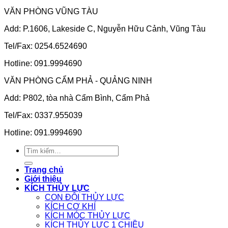
VĂN PHÒNG VŨNG TÀU
Add: P.1606, Lakeside C, Nguyễn Hữu Cảnh, Vũng Tàu
Tel/Fax: 0254.6524690
Hotline: 091.9994690
VĂN PHÒNG CẨM PHẢ - QUẢNG NINH
Add: P802, tòa nhà Cẩm Bình, Cẩm Phả
Tel/Fax: 0337.955039
Hotline: 091.9994690
Tìm
kiếm:
Trang chủ
Giới thiệu
KÍCH THỦY LỰC
CON ĐỘI THỦY LỰC
KÍCH CƠ KHÍ
KÍCH MÓC THỦY LỰC
KÍCH THỦY LỰC 1 CHIỀU