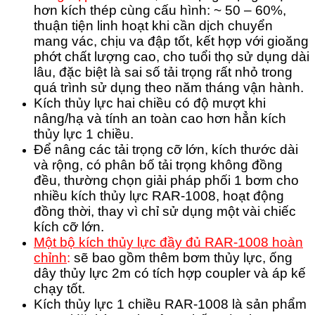
hơn kích thép cùng cấu hình: ~ 50 – 60%,
thuận tiện linh hoạt khi cần dịch chuyển
mang vác, chịu va đập tốt, kết hợp với gioăng
phớt chất lượng cao, cho tuổi thọ sử dụng dài
lâu, đặc biệt là sai số tải trọng rất nhỏ trong
quá trình sử dụng theo năm tháng vận hành.
Kích thủy lực hai chiều có độ mượt khi
nâng/hạ và tính an toàn cao hơn hẳn kích
thủy lực 1 chiều.
Để nâng các tải trọng cỡ lớn, kích thước dài
và rộng, có phân bố tải trọng không đồng
đều, thường chọn giải pháp phối 1 bơm cho
nhiều kích thủy lực RAR-1008, hoạt động
đồng thời, thay vì chỉ sử dụng một vài chiếc
kích cỡ lớn.
Một bộ kích thủy lực đầy đủ RAR-1008 hoàn
chỉnh
:
sẽ bao gồm thêm bơm thủy lực, ống
dây thủy lực 2m có tích hợp coupler và áp kế
chạy tốt.
Kích thủy lực 1 chiều RAR-1008 là sản phẩm