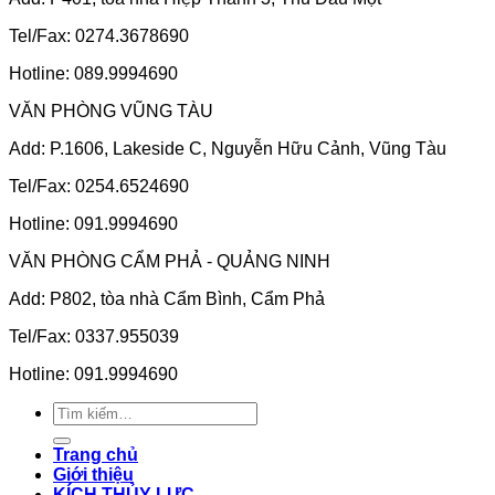
Tel/Fax: 0274.3678690
Hotline: 089.9994690
VĂN PHÒNG VŨNG TÀU
Add: P.1606, Lakeside C, Nguyễn Hữu Cảnh, Vũng Tàu
Tel/Fax: 0254.6524690
Hotline: 091.9994690
VĂN PHÒNG CẨM PHẢ - QUẢNG NINH
Add: P802, tòa nhà Cẩm Bình, Cẩm Phả
Tel/Fax: 0337.955039
Hotline: 091.9994690
Tìm
kiếm:
Trang chủ
Giới thiệu
KÍCH THỦY LỰC