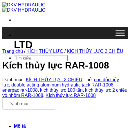
Chuyển
đến
nội
dung
DKV VIETNAM CO.,
LTD
Trang chủ
/
KÍCH THỦY LỰC
/
KÍCH THỦY LỰC 2 CHIỀU
Tìm
kiếm:
Kích thủy lực RAR-1008
Danh mục:
KÍCH THỦY LỰC 2 CHIỀU
Thẻ:
con đội thủy
lực
,
double acting aluminum hydraulic jack RAR-1008
,
enerpac rar-1008
,
kích thủy lực 100 tấn
,
kích thủy lực 2 chiều
vỏ nhôm RAR-1008
,
Kích thủy lực RAR-1008
Danh mục
Mô tả