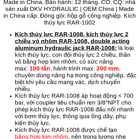
Kích thủy lực RAR-1008, kích thủy lực 2
chiều vỏ nhôm
RAR-1008,
double acting
aluminum hydraulic jack RAR-1008:
là loại
kích thủy lực, con đội thủy lực 2 chiều, thân
vỏ bằng hợp kim nhôm, có sức nâng
max:
100 tấn
, hành trình max:
200 mm
,
chuyên dùng nâng hạ trong công nghiệp, đặc
biệt khi yêu cầu mang vác, dịch chuyển
nhiều.
Kích thủy lực RAR-1008 áp hoạt động < 700
bar, với coupler tiêu chuẩn ren 3/8″NPT cho
phép kích thủy lực RAR-1008 đấu nối nhanh
với bơm thủy lực, thông qua ống dây, phụ
kiện thủy lực.
Kích thủy lực RAR-1008 được chế tạo
bằng hợp kim nhôm
, nên trọng lượng nhẹ