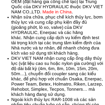
OEM (đặt hàng gia công chế tạo) tại Trung
Quốc của DKV HYDRAULIC thuộc DKV VIET
NAM CO.,LTD.
Made in China
.
Nhận sửa chữa, phục chế kích thủy lực, bơm
thủy lực và cung cấp phụ kiện đầy đủ
(gioăng phớt, lò xo, valve) của DKV
HYDRAULIC, Enerpac và các hãng
khác.
Nhận cung cấp dịch vụ kiểm định test
tải trọng kích tại các trung tâm kiểm định của
Nhà nước và tư nhân, để nhanh chóng đưa
kích vào sử dụng tới khách hàng.
DKV VIET NAM nhận cung cấp ống dây thủy
lực (vật liệu cao su hoặc nylon gia cường) với
độ dài bất kỳ (4m, 6m, 8m, 10m, 15m, 20m,
50m…), chuyển đổi coupler sang các kiểu
khác, để phù hợp với chuẩn Osaka, Enerpac,
Power Team, Betex, Holmatro, Riken, Larzep,
Rehobot, Simplex, Tecpos, Tonners… mà
khách hàng đang sử dụng.
Ngoài kích thủy lực RAR-1008 và các sản
phẩm tiêu chuẩn luôn có sẵn, chúng tôi còn