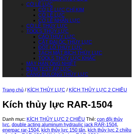
CỜ LÊ LỰC
CỜ LÊ LỰC CHỈ KIM
CỜ LÊ LỰC
CỜ LÊ NHÂN LỰC
CỜ LÊ THỦY LỰC
TOOLS THỦY LỰC
CẢO THỦY LỰC
CẮT ĐAI ỐC THỦY LỰC
ĐỘT LỖ THỦY LỰC
TÁCH MẶT BÍCH THỦY LỰC
TOOLS THỦY LỰC KHÁC
MÁY HÀN ỐNG NHIỆT
BƠM TEST ÁP LỰC
CĂNG BULONG THỦY LỰC
Trang chủ
/
KÍCH THỦY LỰC
/
KÍCH THỦY LỰC 2 CHIỀU
Kích thủy lực RAR-1504
Danh mục:
KÍCH THỦY LỰC 2 CHIỀU
Thẻ:
con đội thủy
lực
,
double acting aluminum hydraulic jack RAR-1504
,
enerpac rar-1504
,
kích thủy lực 150 tấn
,
kích thủy lực 2 chiều