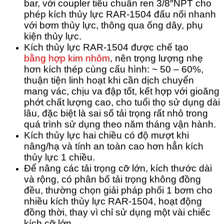
bar, với coupler tiêu chuẩn ren 3/8″NPT cho
phép kích thủy lực RAR-1504 đấu nối nhanh
với bơm thủy lực, thông qua ống dây, phụ
kiện thủy lực.
Kích thủy lực RAR-1504 được chế tạo
bằng hợp kim nhôm
, nên trọng lượng nhẹ
hơn kích thép cùng cấu hình: ~ 50 – 60%,
thuận tiện linh hoạt khi cần dịch chuyển
mang vác, chịu va đập tốt, kết hợp với gioăng
phớt chất lượng cao, cho tuổi thọ sử dụng dài
lâu, đặc biệt là sai số tải trọng rất nhỏ trong
quá trình sử dụng theo năm tháng vận hành.
Kích thủy lực hai chiều có độ mượt khi
nâng/hạ và tính an toàn cao hơn hẳn kích
thủy lực 1 chiều.
Để nâng các tải trọng cỡ lớn, kích thước dài
và rộng, có phân bố tải trọng không đồng
đều, thường chọn giải pháp phối 1 bơm cho
nhiều kích thủy lực RAR-1504, hoạt động
đồng thời, thay vì chỉ sử dụng một vài chiếc
kích cỡ lớn.