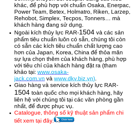
khác, để phù hợp với chuẩn Osaka, Enerpac,
Power Team, Betex, Holmatro, Riken, Larzep,
Rehobot, Simplex, Tecpos, Tonners… mà
khách hàng đang sử dụng.
1504
Ngoài kích thủy lực RAR-
và các sản
phẩm tiêu chuẩn luôn có sẵn, chúng tôi còn
có sẵn các kích tiêu chuẩn chất lượng cao
hơn của Japan, Korea, China để thỏa mãn
sự lựa chọn thêm của khách hàng, phù hợp
với tiêu chí của khách hàng đặt ra (tham
khảo tại:
www.osaka-
jack.com.vn
và
www.dkv.b
iz.vn
)
.
Giao hàng và service kích thủy lực RAR-
1504
toàn quốc cho mọi khách hàng, hãy
liên hệ với chúng tôi tại các văn phòng gần
nhất, để được phục vụ.
Catalogue, thông số kỹ thuật sản phẩm chi
tiết xem tại đây.