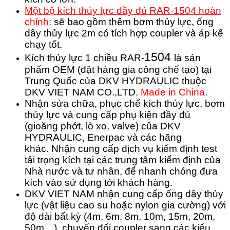
Một bộ kích thủy lực đầy đủ RAR-1504 hoàn
chỉnh
:
sẽ bao gồm thêm bơm thủy lực, ống
dây thủy lực 2m có tích hợp coupler và áp kế
chạy tốt.
1504
Kích thủy lực 1 chiều RAR-
là sản
phẩm OEM (đặt hàng gia công chế tạo) tại
Trung Quốc của DKV HYDRAULIC thuộc
DKV VIET NAM CO.,LTD.
Made in China
.
Nhận sửa chữa, phục chế kích thủy lực, bơm
thủy lực và cung cấp phụ kiện đầy đủ
(gioăng phớt, lò xo, valve) của DKV
HYDRAULIC, Enerpac và các hãng
khác.
Nhận cung cấp dịch vụ kiểm định test
tải trọng kích tại các trung tâm kiểm định của
Nhà nước và tư nhân, để nhanh chóng đưa
kích vào sử dụng tới khách hàng.
DKV VIET NAM nhận cung cấp ống dây thủy
lực (vật liệu cao su hoặc nylon gia cường) với
độ dài bất kỳ (4m, 6m, 8m, 10m, 15m, 20m,
50m…), chuyển đổi coupler sang các kiểu