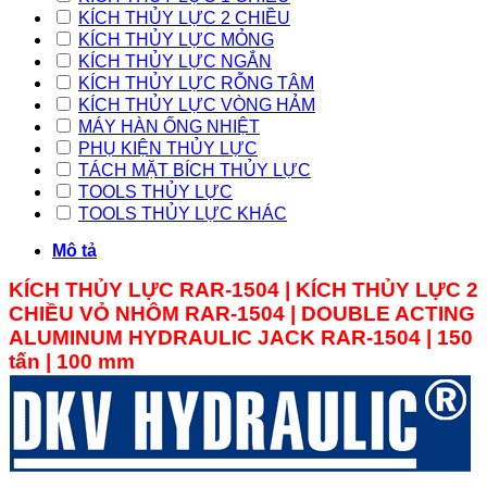
KÍCH THỦY LỰC 2 CHIỀU
KÍCH THỦY LỰC MỎNG
KÍCH THỦY LỰC NGẮN
KÍCH THỦY LỰC RỖNG TÂM
KÍCH THỦY LỰC VÒNG HẢM
MÁY HÀN ỐNG NHIỆT
PHỤ KIỆN THỦY LỰC
TÁCH MẶT BÍCH THỦY LỰC
TOOLS THỦY LỰC
TOOLS THỦY LỰC KHÁC
Mô tả
KÍCH THỦY LỰC RAR-1504 | KÍCH THỦY LỰC 2
CHIỀU VỎ NHÔM
RAR
-1504
|
DOUBLE ACTING
ALUMINUM
HYDRAULIC JACK
RAR
-1504 | 150
tấn | 100 mm