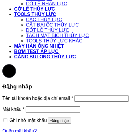
CỜ LÊ NHÂN LỰC
CỜ LÊ THỦY LỰC
TOOLS THỦY LỰC
CẢO THỦY LỰC
CẮT ĐAI ỐC THỦY LỰC
ĐỘT LỖ THỦY LỰC
TÁCH MẶT BÍCH THỦY LỰC
TOOLS THỦY LỰC KHÁC
MÁY HÀN ỐNG NHIỆT
BƠM TEST ÁP LỰC
CĂNG BULONG THỦY LỰC
Đăng nhập
Tên tài khoản hoặc địa chỉ email
*
Mật khẩu
*
Ghi nhớ mật khẩu
Đăng nhập
Quên mật khẩu?