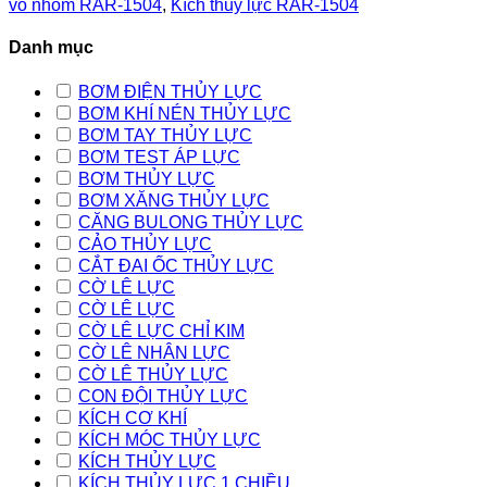
vỏ nhôm RAR-1504
,
Kích thủy lực RAR-1504
Danh mục
BƠM ĐIỆN THỦY LỰC
BƠM KHÍ NÉN THỦY LỰC
BƠM TAY THỦY LỰC
BƠM TEST ÁP LỰC
BƠM THỦY LỰC
BƠM XĂNG THỦY LỰC
CĂNG BULONG THỦY LỰC
CẢO THỦY LỰC
CẮT ĐAI ỐC THỦY LỰC
CỜ LÊ LỰC
CỜ LÊ LỰC
CỜ LÊ LỰC CHỈ KIM
CỜ LÊ NHÂN LỰC
CỜ LÊ THỦY LỰC
CON ĐỘI THỦY LỰC
KÍCH CƠ KHÍ
KÍCH MÓC THỦY LỰC
KÍCH THỦY LỰC
KÍCH THỦY LỰC 1 CHIỀU