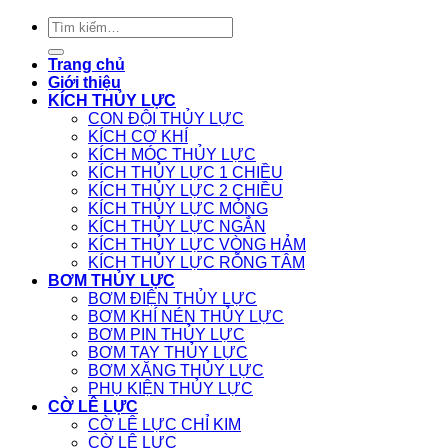
Tìm
kiếm:
Trang chủ
Giới thiệu
KÍCH THỦY LỰC
CON ĐỘI THỦY LỰC
KÍCH CƠ KHÍ
KÍCH MÓC THỦY LỰC
KÍCH THỦY LỰC 1 CHIỀU
KÍCH THỦY LỰC 2 CHIỀU
KÍCH THỦY LỰC MỎNG
KÍCH THỦY LỰC NGẮN
KÍCH THỦY LỰC VÒNG HẢM
KÍCH THỦY LỰC RỖNG TÂM
BƠM THỦY LỰC
BƠM ĐIỆN THỦY LỰC
BƠM KHÍ NÉN THỦY LỰC
BƠM PIN THỦY LỰC
BƠM TAY THỦY LỰC
BƠM XĂNG THỦY LỰC
PHỤ KIỆN THỦY LỰC
CỜ LÊ LỰC
CỜ LÊ LỰC CHỈ KIM
CỜ LÊ LỰC