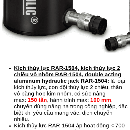
Kích thủy lực RAR-1504, kích thủy lực 2
chiều vỏ nhôm RAR-1504, double acting
aluminum hydraulic jack RAR-1504:
là loại
kích thủy lực, con đội thủy lực 2 chiều, thân
vỏ bằng hợp kim nhôm, có sức nâng
max:
150 tấn
, hành trình max:
100 mm
,
chuyên dùng nâng hạ trong công nghiệp, đặc
biệt khi yêu cầu mang vác, dịch chuyển
nhiều.
Kích thủy lực RAR-1504 áp hoạt động < 700