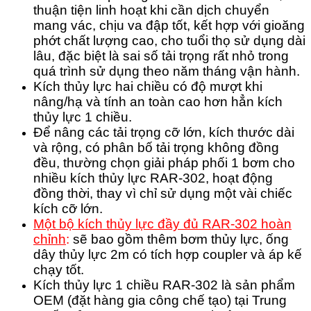
thuận tiện linh hoạt khi cần dịch chuyển
mang vác, chịu va đập tốt, kết hợp với gioăng
phớt chất lượng cao, cho tuổi thọ sử dụng dài
lâu, đặc biệt là sai số tải trọng rất nhỏ trong
quá trình sử dụng theo năm tháng vận hành.
Kích thủy lực hai chiều có độ mượt khi
nâng/hạ và tính an toàn cao hơn hẳn kích
thủy lực 1 chiều.
Để nâng các tải trọng cỡ lớn, kích thước dài
và rộng, có phân bố tải trọng không đồng
đều, thường chọn giải pháp phối 1 bơm cho
nhiều kích thủy lực RAR-302, hoạt động
đồng thời, thay vì chỉ sử dụng một vài chiếc
kích cỡ lớn.
Một bộ kích thủy lực đầy đủ RAR-302 hoàn
chỉnh
:
sẽ bao gồm thêm bơm thủy lực, ống
dây thủy lực 2m có tích hợp coupler và áp kế
chạy tốt.
Kích thủy lực 1 chiều RAR-302 là sản phẩm
OEM (đặt hàng gia công chế tạo) tại Trung