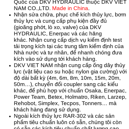
Quốc của DKV HYDRAULIC thuộc DKV VIET
NAM CO.,LTD.
Made in China
.
Nhận sửa chữa, phục chế kích thủy lực, bơm
thủy lực và cung cấp phụ kiện đầy đủ
(gioăng phớt, lò xo, valve) của DKV
HYDRAULIC, Enerpac và các hãng
khác.
Nhận cung cấp dịch vụ kiểm định test
tải trọng kích tại các trung tâm kiểm định của
Nhà nước và tư nhân, để nhanh chóng đưa
kích vào sử dụng tới khách hàng.
DKV VIET NAM nhận cung cấp ống dây thủy
lực (vật liệu cao su hoặc nylon gia cường) với
độ dài bất kỳ (4m, 6m, 8m, 10m, 15m, 20m,
50m…), chuyển đổi coupler sang các kiểu
khác, để phù hợp với chuẩn Osaka, Enerpac,
Power Team, Betex, Holmatro, Riken, Larzep,
Rehobot, Simplex, Tecpos, Tonners… mà
khách hàng đang sử dụng.
Ngoài kích thủy lực RAR-302 và các sản
phẩm tiêu chuẩn luôn có sẵn, chúng tôi còn
có sẵn các kích tiêu chuẩn chất lượng cao