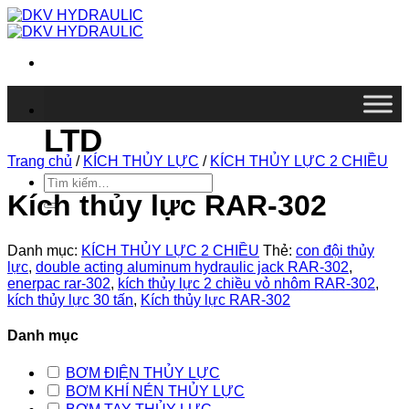
Chuyển
đến
nội
dung
DKV VIETNAM CO.,
LTD
Trang chủ
/
KÍCH THỦY LỰC
/
KÍCH THỦY LỰC 2 CHIỀU
Tìm
kiếm:
Kích thủy lực RAR-302
Danh mục:
KÍCH THỦY LỰC 2 CHIỀU
Thẻ:
con đội thủy
lực
,
double acting aluminum hydraulic jack RAR-302
,
enerpac rar-302
,
kích thủy lực 2 chiều vỏ nhôm RAR-302
,
kích thủy lực 30 tấn
,
Kích thủy lực RAR-302
Danh mục
BƠM ĐIỆN THỦY LỰC
BƠM KHÍ NÉN THỦY LỰC