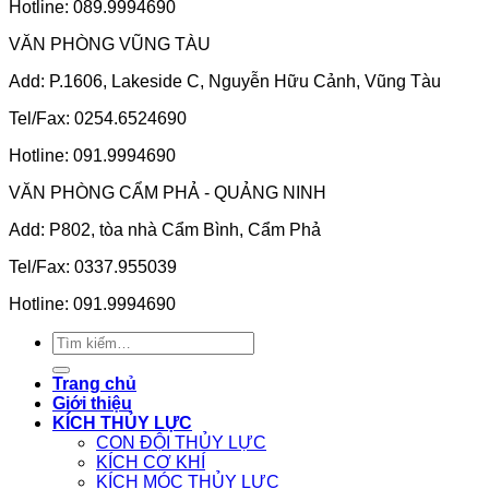
Hotline: 089.9994690
VĂN PHÒNG VŨNG TÀU
Add: P.1606, Lakeside C, Nguyễn Hữu Cảnh, Vũng Tàu
Tel/Fax: 0254.6524690
Hotline: 091.9994690
VĂN PHÒNG CẨM PHẢ - QUẢNG NINH
Add: P802, tòa nhà Cẩm Bình, Cẩm Phả
Tel/Fax: 0337.955039
Hotline: 091.9994690
Tìm
kiếm:
Trang chủ
Giới thiệu
KÍCH THỦY LỰC
CON ĐỘI THỦY LỰC
KÍCH CƠ KHÍ
KÍCH MÓC THỦY LỰC