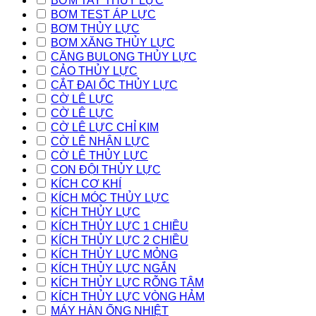
BƠM TAY THỦY LỰC
BƠM TEST ÁP LỰC
BƠM THỦY LỰC
BƠM XĂNG THỦY LỰC
CĂNG BULONG THỦY LỰC
CẢO THỦY LỰC
CẮT ĐAI ỐC THỦY LỰC
CỜ LÊ LỰC
CỜ LÊ LỰC
CỜ LÊ LỰC CHỈ KIM
CỜ LÊ NHÂN LỰC
CỜ LÊ THỦY LỰC
CON ĐỘI THỦY LỰC
KÍCH CƠ KHÍ
KÍCH MÓC THỦY LỰC
KÍCH THỦY LỰC
KÍCH THỦY LỰC 1 CHIỀU
KÍCH THỦY LỰC 2 CHIỀU
KÍCH THỦY LỰC MỎNG
KÍCH THỦY LỰC NGẮN
KÍCH THỦY LỰC RỖNG TÂM
KÍCH THỦY LỰC VÒNG HẢM
MÁY HÀN ỐNG NHIỆT