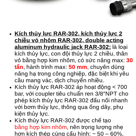
Kích thủy lực RAR-302, kích thủy lực 2
chiều vỏ nhôm RAR-302, double acting
aluminum hydraulic jack RAR-302:
là loại
kích thủy lực, con đội thủy lực 2 chiều, thân
vỏ bằng hợp kim nhôm, có sức nâng max:
30
tấn
, hành trình max:
50 mm
, chuyên dùng
nâng hạ trong công nghiệp, đặc biệt khi yêu
cầu mang vác, dịch chuyển nhiều.
Kích thủy lực RAR-302 áp hoạt động < 700
bar, với coupler tiêu chuẩn ren 3/8″NPT cho
phép kích thủy lực RAR-302 đấu nối nhanh
với bơm thủy lực, thông qua ống dây, phụ
kiện thủy lực.
Kích thủy lực RAR-302 được chế tạo
bằng hợp kim nhôm
, nên trọng lượng nhẹ
hơn kích thép cùng cấu hình: ~ 50 – 60%,