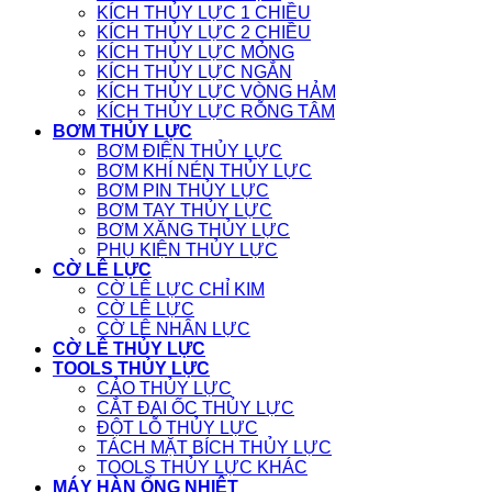
KÍCH THỦY LỰC 1 CHIỀU
KÍCH THỦY LỰC 2 CHIỀU
KÍCH THỦY LỰC MỎNG
KÍCH THỦY LỰC NGẮN
KÍCH THỦY LỰC VÒNG HẢM
KÍCH THỦY LỰC RỖNG TÂM
BƠM THỦY LỰC
BƠM ĐIỆN THỦY LỰC
BƠM KHÍ NÉN THỦY LỰC
BƠM PIN THỦY LỰC
BƠM TAY THỦY LỰC
BƠM XĂNG THỦY LỰC
PHỤ KIỆN THỦY LỰC
CỜ LÊ LỰC
CỜ LÊ LỰC CHỈ KIM
CỜ LÊ LỰC
CỜ LÊ NHÂN LỰC
CỜ LÊ THỦY LỰC
TOOLS THỦY LỰC
CẢO THỦY LỰC
CẮT ĐAI ỐC THỦY LỰC
ĐỘT LỖ THỦY LỰC
TÁCH MẶT BÍCH THỦY LỰC
TOOLS THỦY LỰC KHÁC
MÁY HÀN ỐNG NHIỆT