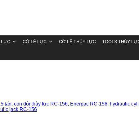
 LỰC
CỜ LÊ LỰC
CỜ LÊ THỦY LỰC
TOOLS THỦY LỰ
15 tấn
,
con đội thủy lực RC-156
,
Enerpac RC-156
,
hydraulic cyl
aulic jack RC-156