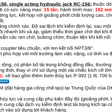
156,
single acting
hydraulic jack RC-156:
thuộc dò
56 có sức nâng max:
15 tấn
, hành trình max:
152 m
ng lực, kết hợp với gioăng phớt chất lượng cao, cho 
ất.
 nâng chính xác. Độ sai lệch khi kiểm định lại, sau mộ
ồi nhanh khi xả áp, giảm thiểu thời gian chờ đợi khi t
ẵn các ren chờ, bulong chìm, thuận tiện khi kết nối 
coupler tiêu chuẩn, với ren kết nối NPT3/8″.
 phù hợp với môi trường làm việc nặng, có tính va 
và rộng, có phân bố tải trọng không đồng đều, thườn
 thời, thay vì chỉ sử dụng một vài chiếc kích cỡ lớn
nh
:
sẽ bao gồm thêm bơm thủy lực P-392 (1 lít, 700 b
EM (đặt hàng gia công chế tạo) tại Trung Quốc củ
hủy lực và cung cấp phụ kiện đầy đủ (gioăng phớt, 
 cung cấp dịch vụ kiểm định test tải trọng kích tại 
h vào sử dụng tới khách hàng.