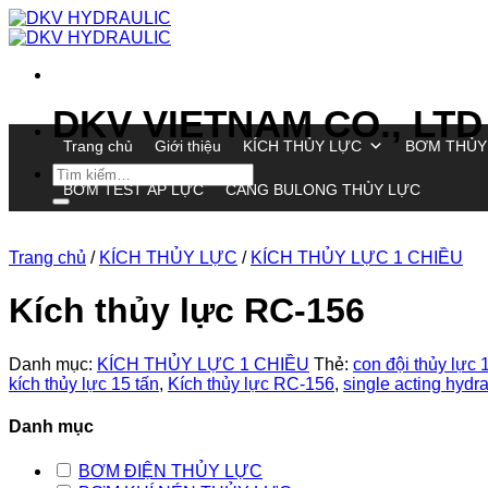
Chuyển
đến
nội
dung
DKV VIETNAM CO., LTD
Trang chủ
Giới thiệu
KÍCH THỦY LỰC
BƠM THỦY
Tìm
BƠM TEST ÁP LỰC
CĂNG BULONG THỦY LỰC
kiếm:
Trang chủ
/
KÍCH THỦY LỰC
/
KÍCH THỦY LỰC 1 CHIỀU
Kích thủy lực RC-156
Danh mục:
KÍCH THỦY LỰC 1 CHIỀU
Thẻ:
con đội thủy lực 
kích thủy lực 15 tấn
,
Kích thủy lực RC-156
,
single acting hydr
Danh mục
BƠM ĐIỆN THỦY LỰC