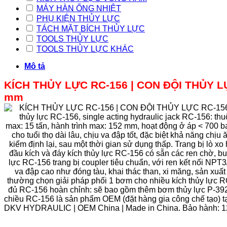
MÁY HÀN ỐNG NHIỆT
PHỤ KIỆN THỦY LỰC
TÁCH MẶT BÍCH THỦY LỰC
TOOLS THỦY LỰC
TOOLS THỦY LỰC KHÁC
Mô tả
KÍCH THỦY LỰC RC-156 | CON ĐỘI THỦY 
mm