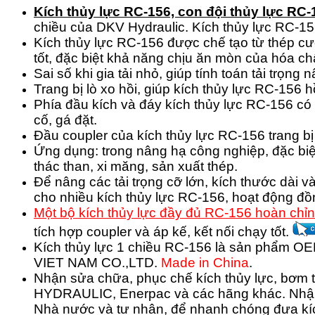
Kích thủy lực RC-156, con đội thủy lực RC-
chiều của DKV Hydraulic. Kích thủy lực RC-1
Kích thủy lực RC-156 được chế tạo từ thép cườ
tốt, đặc biệt khả năng chịu ăn mòn của hóa ch
Sai số khi gia tải nhỏ, giúp tính toán tải trọng
Trang bị lò xo hồi, giúp kích thủy lực RC-156 h
Phía đầu kích và đáy kích thủy lực RC-156 có s
cố, gá đặt.
Đầu coupler của kích thủy lực RC-156 trang bị 
Ứng dụng: trong nâng hạ công nghiệp, đặc biệt
thác than, xi măng, sản xuất thép.
Để nâng các tải trọng cỡ lớn, kích thước dài 
cho nhiều kích thủy lực RC-156, hoạt động đồng
Một bộ kích thủy lực đầy đủ RC-156 hoàn chỉ
tích hợp coupler và áp kế, kết nối chạy tốt.
Kích thủy lực 1 chiều RC-156 là sản phẩm O
VIET NAM CO.,LTD.
Made in China
.
Nhận sửa chữa, phục chế kích thủy lực, bơm t
HYDRAULIC, Enerpac và các hãng khác.
Nhận
Nhà nước và tư nhân, để nhanh chóng đưa kíc