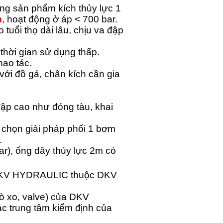
ng sản phẩm kích thủy lực 1
m
, hoạt động ở áp < 700 bar.
tuổi thọ dài lâu, chịu va đập
t thời gian sử dụng thấp.
hao tác.
với đồ gá, chân kích cần gia
đập cao như đóng tàu, khai
g chọn giải pháp phối 1 bơm
.
ar), ống dây thủy lực 2m có
a DKV HYDRAULIC thuộc DKV
lò xo, valve) của DKV
các trung tâm kiểm định của