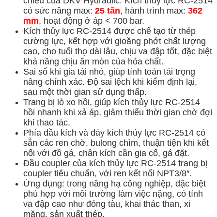
chiều của DKV Hydraulic. Kích thủy lực RC-2514
có sức nâng max:
25 tấn
, hành trình max:
362
mm
, hoạt động ở áp < 700 bar.
Kích thủy lực RC-2514 được chế tạo từ thép
cường lực, kết hợp với gioăng phớt chất lượng
cao, cho tuổi thọ dài lâu, chịu va đập tốt, đặc biệt
khả năng chịu ăn mòn của hóa chất.
Sai số khi gia tải nhỏ, giúp tính toán tải trọng
nâng chính xác. Độ sai lệch khi kiểm định lại,
sau một thời gian sử dụng thấp.
Trang bị lò xo hồi, giúp kích thủy lực RC-2514
hồi nhanh khi xả áp, giảm thiểu thời gian chờ đợi
khi thao tác.
Phía đầu kích và đáy kích thủy lực RC-2514 có
sẵn các ren chờ, bulong chìm, thuận tiện khi kết
nối với đồ gá, chân kích cần gia cố, gá đặt.
Đầu coupler của kích thủy lực RC-2514 trang bị
coupler tiêu chuẩn, với ren kết nối NPT3/8″.
Ứng dụng: trong nâng hạ công nghiệp, đặc biệt
phù hợp với môi trường làm việc nặng, có tính
va đập cao như đóng tàu, khai thác than, xi
măng, sản xuất thép.