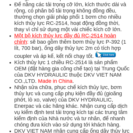
Để nâng các tải trọng cỡ lớn, kích thước dài và
rộng, có phân bố tải trọng không đồng đều,
thường chọn giải pháp phối 1 bơm cho nhiều
kích thủy lực RC-2514, hoạt động đồng thời,
thay vì chỉ sử dụng một vài chiếc kích cỡ lớn.
Một bộ kích thủy lực đầy đủ RC-2514 hoàn
chỉnh
:
sẽ bao gồm thêm bơm thủy lực P-392 (1
lít, 700 bar), ống dây thủy lực 2m có tích hợp
coupler và áp kế, kết nối chạy tốt.
Kích thủy lực 1 chiều RC-2514 là sản phẩm
OEM (đặt hàng gia công chế tạo) tại Trung Quốc
của DKV HYDRAULIC thuộc DKV VIET NAM
CO.,LTD.
Made in China
.
Nhận sửa chữa, phục chế kích thủy lực, bơm
thủy lực và cung cấp phụ kiện đầy đủ (gioăng
phớt, lò xo, valve) của DKV HYDRAULIC,
Enerpac và các hãng khác.
Nhận cung cấp dịch
vụ kiểm định test tải trọng kích tại các trung tâm
kiểm định của Nhà nước và tư nhân, để nhanh
chóng đưa kích vào sử dụng tới khách hàng.
DKV VIET NAM nhận cung cấp ống dây thủy lực