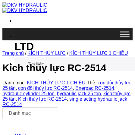
Chuyển
đến
nội
dung
DKV VIETNAM CO.,
LTD
Trang chủ
/
KÍCH THỦY LỰC
/
KÍCH THỦY LỰC 1 CHIỀU
Tìm
kiếm:
Kích thủy lực RC-2514
Danh mục:
KÍCH THỦY LỰC 1 CHIỀU
Thẻ:
con đội thủy lực
25 tấn
,
con đội thủy lực RC-2514
,
Enerpac RC-2514
,
hydraulic cylinder 25 ton
,
hydraulic jack 25 ton
,
kích thủy lực
25 tấn
,
Kích thủy lực RC-2514
,
single acting hydraulic jack
RC-2514
Danh mục