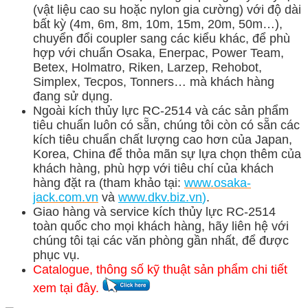
(vật liệu cao su hoặc nylon gia cường) với độ dài
bất kỳ (4m, 6m, 8m, 10m, 15m, 20m, 50m…),
chuyển đổi coupler sang các kiểu khác, để phù
hợp với chuẩn Osaka, Enerpac, Power Team,
Betex, Holmatro, Riken, Larzep, Rehobot,
Simplex, Tecpos, Tonners… mà khách hàng
đang sử dụng.
Ngoài kích thủy lực RC-2514 và các sản phẩm
tiêu chuẩn luôn có sẵn, chúng tôi còn có sẵn các
kích tiêu chuẩn chất lượng cao hơn của Japan,
Korea, China để thỏa mãn sự lựa chọn thêm của
khách hàng, phù hợp với tiêu chí của khách
hàng đặt ra (tham khảo tại:
www.osaka-
jack.com.vn
và
www.dkv.b
iz.vn
)
.
Giao hàng và service kích thủy lực RC-2514
toàn quốc cho mọi khách hàng, hãy liên hệ với
chúng tôi tại các văn phòng gần nhất, để được
phục vụ.
Catalogue, thông số kỹ thuật sản phẩm chi tiết
xem tại đây.