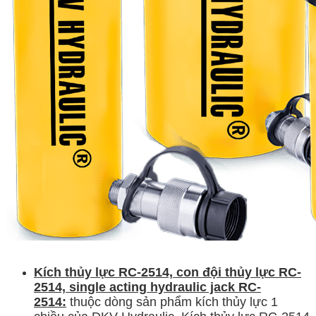
Kích thủy lực RC-2514, con đội thủy lực RC-
2514,
single acting
hydraulic jack RC-
2514:
thuộc dòng sản phẩm kích thủy lực 1