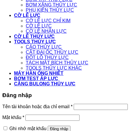
BƠM XĂNG THỦY LỰC
PHỤ KIỆN THỦY LỰC
CỜ LÊ LỰC
CỜ LÊ LỰC CHỈ KIM
CỜ LÊ LỰC
CỜ LÊ NHÂN LỰC
CỜ LÊ THỦY LỰC
TOOLS THỦY LỰC
CẢO THỦY LỰC
CẮT ĐAI ỐC THỦY LỰC
ĐỘT LỖ THỦY LỰC
TÁCH MẶT BÍCH THỦY LỰC
TOOLS THỦY LỰC KHÁC
MÁY HÀN ỐNG NHIỆT
BƠM TEST ÁP LỰC
CĂNG BULONG THỦY LỰC
Đăng nhập
Tên tài khoản hoặc địa chỉ email
*
Mật khẩu
*
Ghi nhớ mật khẩu
Đăng nhập