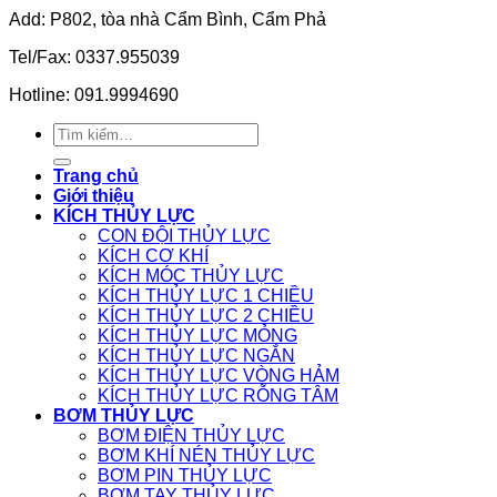
Add: P802, tòa nhà Cẩm Bình, Cẩm Phả
Tel/Fax: 0337.955039
Hotline: 091.9994690
Tìm
kiếm:
Trang chủ
Giới thiệu
KÍCH THỦY LỰC
CON ĐỘI THỦY LỰC
KÍCH CƠ KHÍ
KÍCH MÓC THỦY LỰC
KÍCH THỦY LỰC 1 CHIỀU
KÍCH THỦY LỰC 2 CHIỀU
KÍCH THỦY LỰC MỎNG
KÍCH THỦY LỰC NGẮN
KÍCH THỦY LỰC VÒNG HẢM
KÍCH THỦY LỰC RỖNG TÂM
BƠM THỦY LỰC
BƠM ĐIỆN THỦY LỰC
BƠM KHÍ NÉN THỦY LỰC
BƠM PIN THỦY LỰC
BƠM TAY THỦY LỰC