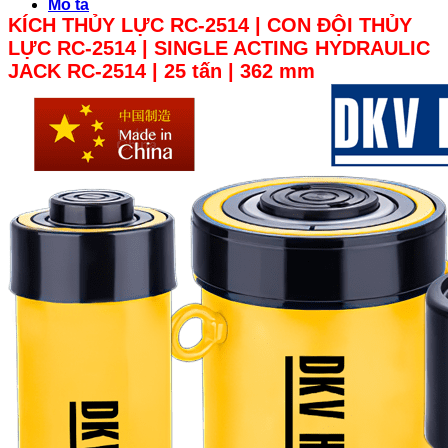
Mô tả
KÍCH THỦY LỰC RC-2514 | CON ĐỘI THỦY
LỰC
RC-2514 |
SINGLE ACTING HYDRAULIC
JACK RC-2514 | 25 tấn | 362 mm