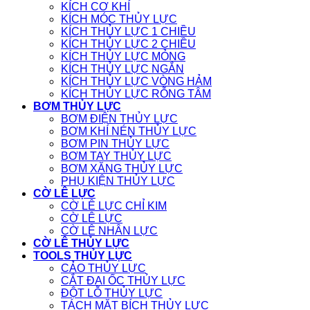
KÍCH CƠ KHÍ
KÍCH MÓC THỦY LỰC
KÍCH THỦY LỰC 1 CHIỀU
KÍCH THỦY LỰC 2 CHIỀU
KÍCH THỦY LỰC MỎNG
KÍCH THỦY LỰC NGẮN
KÍCH THỦY LỰC VÒNG HẢM
KÍCH THỦY LỰC RỖNG TÂM
BƠM THỦY LỰC
BƠM ĐIỆN THỦY LỰC
BƠM KHÍ NÉN THỦY LỰC
BƠM PIN THỦY LỰC
BƠM TAY THỦY LỰC
BƠM XĂNG THỦY LỰC
PHỤ KIỆN THỦY LỰC
CỜ LÊ LỰC
CỜ LÊ LỰC CHỈ KIM
CỜ LÊ LỰC
CỜ LÊ NHÂN LỰC
CỜ LÊ THỦY LỰC
TOOLS THỦY LỰC
CẢO THỦY LỰC
CẮT ĐAI ỐC THỦY LỰC
ĐỘT LỖ THỦY LỰC
TÁCH MẶT BÍCH THỦY LỰC