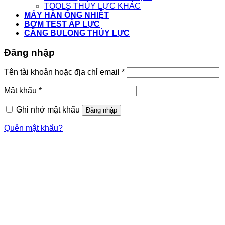
TOOLS THỦY LỰC KHÁC
MÁY HÀN ỐNG NHIỆT
BƠM TEST ÁP LỰC
CĂNG BULONG THỦY LỰC
Đăng nhập
Tên tài khoản hoặc địa chỉ email
*
Mật khẩu
*
Ghi nhớ mật khẩu
Đăng nhập
Quên mật khẩu?