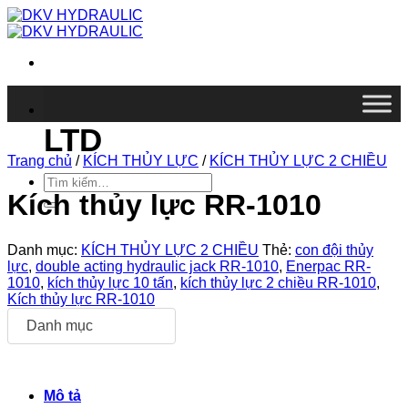
Chuyển
đến
nội
dung
DKV VIETNAM CO.,
LTD
Trang chủ
/
KÍCH THỦY LỰC
/
KÍCH THỦY LỰC 2 CHIỀU
Tìm
kiếm:
Kích thủy lực RR-1010
Danh mục:
KÍCH THỦY LỰC 2 CHIỀU
Thẻ:
con đội thủy
lực
,
double acting hydraulic jack RR-1010
,
Enerpac RR-
1010
,
kích thủy lực 10 tấn
,
kích thủy lực 2 chiều RR-1010
,
Kích thủy lực RR-1010
Danh mục
Mô tả