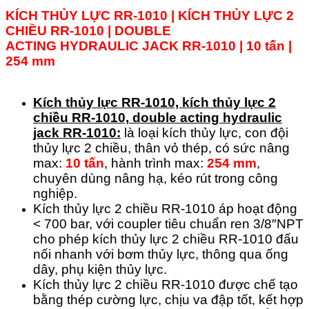
KÍCH THỦY LỰC RR-1010 | KÍCH THỦY LỰC 2
CHIỀU
RR-1010
|
DOUBLE
ACTING
HYDRAULIC JACK RR-1010 | 10 tấn |
254 mm
Kích thủy lực RR-1010, kích thủy lực 2
chiều
RR-1010,
double acting hydraulic
jack RR-1010:
là loại kích thủy lực, con đội
thủy lực 2 chiều, thân vỏ thép, có sức nâng
max:
10 tấn
, hành trình max:
254 mm
,
chuyên dùng nâng hạ, kéo rút trong công
nghiệp.
Kích thủy lực 2 chiều RR-1010 áp hoạt động
< 700 bar, với coupler tiêu chuẩn ren 3/8″NPT
cho phép kích thủy lực 2 chiều RR-1010 đấu
nối nhanh với bơm thủy lực, thông qua ống
dây, phụ kiện thủy lực.
Kích thủy lực 2 chiều RR-1010 được chế tạo
bằng thép cường lực, chịu va đập tốt, kết hợp