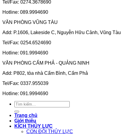
Tel/Fax: 0274.3678690
Hotline: 089.9994690
VĂN PHÒNG VŨNG TÀU
Add: P.1606, Lakeside C, Nguyễn Hữu Cảnh, Vũng Tàu
Tel/Fax: 0254.6524690
Hotline: 091.9994690
VĂN PHÒNG CẨM PHẢ - QUẢNG NINH
Add: P802, tòa nhà Cẩm Bình, Cẩm Phả
Tel/Fax: 0337.955039
Hotline: 091.9994690
Tìm
kiếm:
Trang chủ
Giới thiệu
KÍCH THỦY LỰC
CON ĐỘI THỦY LỰC