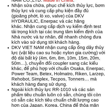
NAM CO.,LTD.
Made in China
.
Nhận sửa chữa, phục chế kích thủy lực, bơm
thủy lực và cung cấp phụ kiện đầy đủ
(gioăng phớt, lò xo, valve) của DKV
HYDRAULIC, Enerpac và các hãng
khác.
Nhận cung cấp dịch vụ kiểm định test
tải trọng kích tại các trung tâm kiểm định của
Nhà nước và tư nhân, để nhanh chóng đưa
kích vào sử dụng tới khách hàng.
DKV VIET NAM nhận cung cấp ống dây thủy
lực (vật liệu cao su hoặc nylon gia cường) với
độ dài bất kỳ (4m, 6m, 8m, 10m, 15m, 20m,
50m…), chuyển đổi coupler sang các kiểu
khác, để phù hợp với chuẩn Osaka, Enerpac,
Power Team, Betex, Holmatro, Riken, Larzep,
Rehobot, Simplex, Tecpos, Tonners… mà
khách hàng đang sử dụng.
Ngoài kích thủy lực RR-1010 và các sản
phẩm tiêu chuẩn luôn có sẵn, chúng tôi còn
có sẵn các kích tiêu chuẩn chất lượng cao
hơn của Japan, Korea, China để thỏa mãn