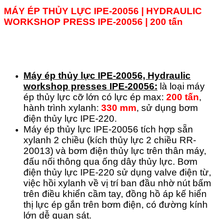
MÁY ÉP THỦY LỰC IPE-20056 | HYDRAULIC
WORKSHOP PRESS IPE-20056 | 200 tấn
Máy ép thủy lực IPE-20056, Hydraulic
workshop presses IPE-20056:
là loại máy
ép thủy lực cỡ lớn có lực ép max:
200 tấn
,
hành trình xylanh:
330 mm
, sử dụng bơm
điện thủy lực IPE-220.
Máy ép thủy lực IPE-20056 tích hợp sẵn
xylanh 2 chiều (kích thủy lực 2 chiều RR-
20013) và bơm điện thủy lực trên thân máy,
đấu nối thông qua ống dây thủy lực. Bơm
điện thủy lực IPE-220 sử dụng valve điện từ,
việc hồi xylanh về vị trí ban đầu nhờ nút bấm
trên điều khiển cầm tay, đồng hồ áp kế hiển
thị lực ép gắn trên bơm điện, có đường kính
lớn dễ quan sát.