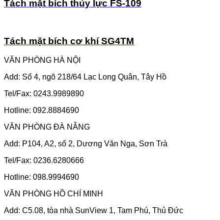
Tách mặt bích thủy lực FS-109
Tách mặt bích cơ khí SG4TM
VĂN PHÒNG HÀ NỘI
Add: Số 4, ngõ 218/64 Lạc Long Quân, Tây Hồ
Tel/Fax: 0243.9989890
Hotline: 092.8884690
VĂN PHÒNG ĐÀ NẴNG
Add: P104, A2, số 2, Dương Văn Nga, Sơn Trà
Tel/Fax: 0236.6280666
Hotline: 098.9994690
VĂN PHÒNG HỒ CHÍ MINH
Add: C5.08, tòa nhà SunView 1, Tam Phú, Thủ Đức