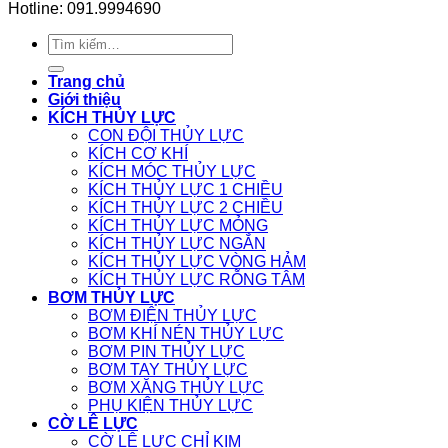
Hotline: 091.9994690
Tìm
kiếm:
Trang chủ
Giới thiệu
KÍCH THỦY LỰC
CON ĐỘI THỦY LỰC
KÍCH CƠ KHÍ
KÍCH MÓC THỦY LỰC
KÍCH THỦY LỰC 1 CHIỀU
KÍCH THỦY LỰC 2 CHIỀU
KÍCH THỦY LỰC MỎNG
KÍCH THỦY LỰC NGẮN
KÍCH THỦY LỰC VÒNG HẢM
KÍCH THỦY LỰC RỖNG TÂM
BƠM THỦY LỰC
BƠM ĐIỆN THỦY LỰC
BƠM KHÍ NÉN THỦY LỰC
BƠM PIN THỦY LỰC
BƠM TAY THỦY LỰC
BƠM XĂNG THỦY LỰC
PHỤ KIỆN THỦY LỰC
CỜ LÊ LỰC
CỜ LÊ LỰC CHỈ KIM