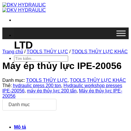
Chuyển
đến
nội
dung
DKV VIETNAM CO.,
LTD
Trang chủ
/
TOOLS THỦY LỰC
/
TOOLS THỦY LỰC KHÁC
Tìm
kiếm:
Máy ép thủy lực IPE-20056
Danh mục:
TOOLS THỦY LỰC
,
TOOLS THỦY LỰC KHÁC
Thẻ:
hydraulic press 200 ton
,
Hydraulic workshop presses
IPE-20056
,
máy ép thủy lực 200 tấn
,
Máy ép thủy lực IPE-
20056
Danh mục
Mô tả