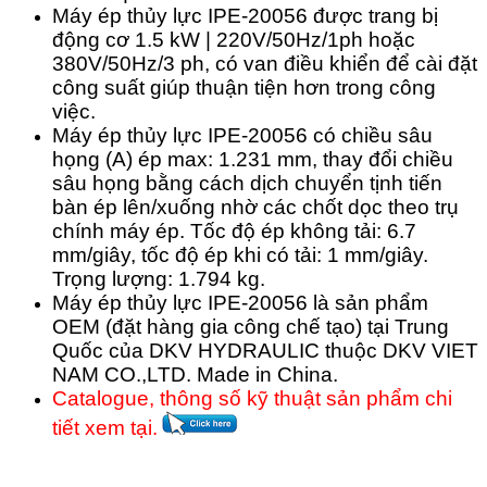
Máy ép thủy lực IPE-20056 được trang bị
động cơ 1.5 kW | 220V/50Hz/1ph hoặc
380V/50Hz/3 ph, c
ó van điều khiển để cài đặt
công suất giúp thuận tiện hơn trong công
việc.
Máy ép thủy lực IPE-20056 có chiều sâu
họng (A) ép max: 1.231 mm, thay đổi chiều
sâu họng bằng cách dịch chuyển tịnh tiến
bàn ép lên/xuống nhờ các chốt dọc theo trụ
chính máy ép. Tốc độ ép không tải: 6.7
mm/giây, tốc độ ép khi có tải: 1 mm/giây.
Trọng lượng: 1.794 kg.
Máy ép thủy lực IPE-20056 là sản phẩm
OEM (đặt hàng gia công chế tạo) tại Trung
Quốc của DKV HYDRAULIC thuộc DKV VIET
NAM CO.,LTD. Made in China.
Catalogue, thông số kỹ thuật sản phẩm chi
tiết xem tại.