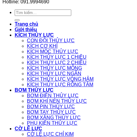
Hotline: 091.9994690
Tìm
kiếm:
Trang chủ
Giới thiệu
KÍCH THỦY LỰC
CON ĐỘI THỦY LỰC
KÍCH CƠ KHÍ
KÍCH MÓC THỦY LỰC
KÍCH THỦY LỰC 1 CHIỀU
KÍCH THỦY LỰC 2 CHIỀU
KÍCH THỦY LỰC MỎNG
KÍCH THỦY LỰC NGẮN
KÍCH THỦY LỰC VÒNG HẢM
KÍCH THỦY LỰC RỖNG TÂM
BƠM THỦY LỰC
BƠM ĐIỆN THỦY LỰC
BƠM KHÍ NÉN THỦY LỰC
BƠM PIN THỦY LỰC
BƠM TAY THỦY LỰC
BƠM XĂNG THỦY LỰC
PHỤ KIỆN THỦY LỰC
CỜ LÊ LỰC
CỜ LÊ LỰC CHỈ KIM