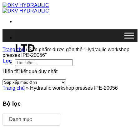
Chuyển
đến
nội
dung
DKV VIETNAM CO.,
LTD
Trang chủ
/
Sản phẩm được gắn thẻ “Hydraulic workshop
presses IPE-20056”
Lọc
Tìm
kiếm:
Hiển thị kết quả duy nhất
Trang chủ
»
Hydraulic workshop presses IPE-20056
Bộ lọc
Danh mục