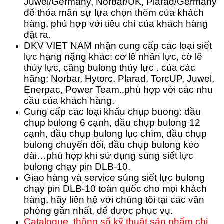
Juwel/Germany, Norbar/UK, Plarad/Germany
để thỏa mãn sự lựa chọn thêm của khách
hàng, phù hợp với tiêu chí của khách hàng
đặt ra.
DKV VIET NAM nhận cung cấp các loại siết
lực hạng nặng khác: cờ lê nhân lực, cờ lê
thủy lực, căng bulong thủy lực . của các
hãng: Norbar, Hytorc, Plarad, TorcUP, Juwel,
Enerpac, Power Team..phù hợp với các nhu
cầu của khách hàng.
Cung cấp các loại khẩu chụp buong: đầu
chụp bulong 6 cạnh, đầu chụp bulong 12
cạnh, đầu chụp bulong lục chìm, đầu chụp
bulong chuyển đổi, đầu chụp bulong kéo
dài…phù hợp khi sử dụng súng siết lực
bulong chạy pin DLB-10.
Giao hàng và service súng siết lực bulong
chạy pin DLB-10 toàn quốc cho mọi khách
hàng, hãy liên hệ với chúng tôi tại các văn
phòng gần nhất, để được phục vụ.
Catalogue, thông số kỹ thuật sản phẩm chi