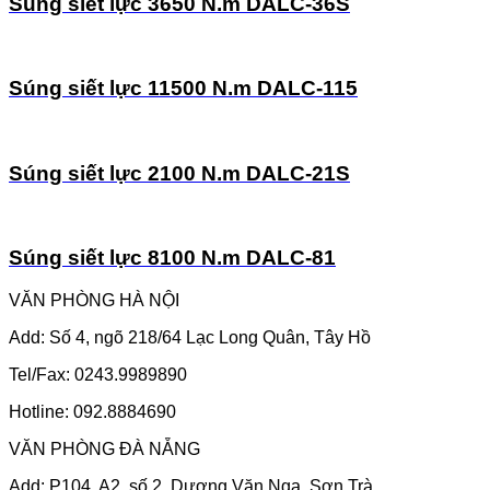
Súng siết lực 3650 N.m DALC-36S
Súng siết lực 11500 N.m DALC-115
Súng siết lực 2100 N.m DALC-21S
Súng siết lực 8100 N.m DALC-81
VĂN PHÒNG HÀ NỘI
Add: Số 4, ngõ 218/64 Lạc Long Quân, Tây Hồ
Tel/Fax: 0243.9989890
Hotline: 092.8884690
VĂN PHÒNG ĐÀ NẴNG
Add: P104, A2, số 2, Dương Văn Nga, Sơn Trà