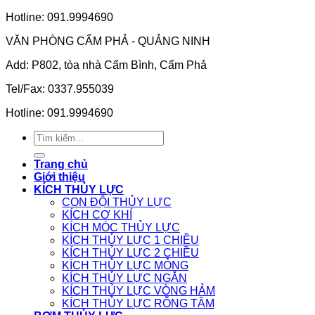
Hotline: 091.9994690
VĂN PHÒNG CẨM PHẢ - QUẢNG NINH
Add: P802, tòa nhà Cẩm Bình, Cẩm Phả
Tel/Fax: 0337.955039
Hotline: 091.9994690
Tìm
kiếm:
Trang chủ
Giới thiệu
KÍCH THỦY LỰC
CON ĐỘI THỦY LỰC
KÍCH CƠ KHÍ
KÍCH MÓC THỦY LỰC
KÍCH THỦY LỰC 1 CHIỀU
KÍCH THỦY LỰC 2 CHIỀU
KÍCH THỦY LỰC MỎNG
KÍCH THỦY LỰC NGẮN
KÍCH THỦY LỰC VÒNG HẢM
KÍCH THỦY LỰC RỖNG TÂM