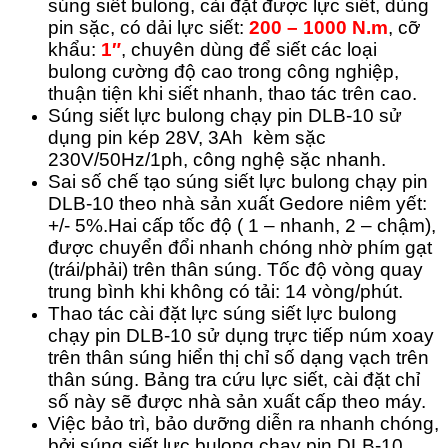
súng siết bulong, cài đặt được lực siết, dùng
pin sặc, có dải lực siết:
200 – 1000 N.m
, cỡ
khẩu:
1″
, chuyên dùng để siết các loại
bulong cường độ cao trong công nghiệp,
thuận tiện khi siết nhanh, thao tác trên cao.
Súng siết lực bulong chạy pin DLB-10 sử
dụng pin kép 28V, 3Ah kèm sặc
230V/50Hz/1ph, công nghệ sặc nhanh.
Sai số chế tạo súng siết lực bulong chạy pin
DLB-10 theo nhà sản xuất Gedore niêm yết:
+/- 5%.Hai cấp tốc độ ( 1 – nhanh, 2 – chậm),
được chuyển đổi nhanh chóng nhờ phím gạt
(trái/phải) trên thân súng. Tốc độ vòng quay
trung bình khi không có tải: 14 vòng/phút.
Thao tác cài đặt lực súng siết lực bulong
chạy pin DLB-10 sử dụng trực tiếp núm xoay
trên thân súng hiển thị chỉ số dạng vạch trên
thân súng. Bảng tra cứu lực siết, cài đặt chỉ
số này sẽ được nhà sản xuất cấp theo máy.
Việc bảo trì, bảo dưỡng diễn ra nhanh chóng,
bởi súng siết lực bulong chạy pin DLB-10