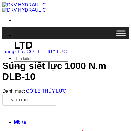
Chuyển
đến
nội
dung
DKV VIETNAM CO.,
LTD
Trang chủ
/
CỜ LÊ THỦY LỰC
Tìm
kiếm:
Súng siết lực 1000 N.m
DLB-10
Danh mục:
CỜ LÊ THỦY LỰC
Danh mục
Mô tả