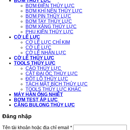
BƠM THỦY LỰC
BƠM ĐIỆN THỦY LỰC
BƠM KHÍ NÉN THỦY LỰC
BƠM PIN THỦY LỰC
BƠM TAY THỦY LỰC
BƠM XĂNG THỦY LỰC
PHỤ KIỆN THỦY LỰC
CỜ LÊ LỰC
CỜ LÊ LỰC CHỈ KIM
CỜ LÊ LỰC
CỜ LÊ NHÂN LỰC
CỜ LÊ THỦY LỰC
TOOLS THỦY LỰC
CẢO THỦY LỰC
CẮT ĐAI ỐC THỦY LỰC
ĐỘT LỖ THỦY LỰC
TÁCH MẶT BÍCH THỦY LỰC
TOOLS THỦY LỰC KHÁC
MÁY HÀN ỐNG NHIỆT
BƠM TEST ÁP LỰC
CĂNG BULONG THỦY LỰC
Đăng nhập
Tên tài khoản hoặc địa chỉ email
*