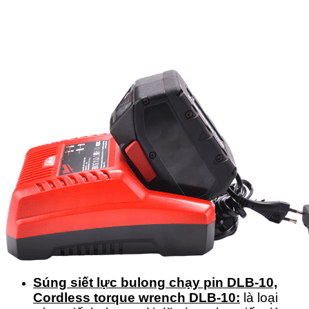
Súng siết lực bulong chạy pin DLB-10,
Cordless torque wrench DLB-10:
là loại