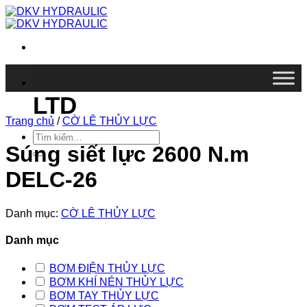
Chuyển
đến
nội
dung
DKV VIETNAM CO.,
LTD
Trang chủ
/
CỜ LÊ THỦY LỰC
Tìm
kiếm:
Súng siết lực 2600 N.m
DELC-26
Danh mục:
CỜ LÊ THỦY LỰC
Danh mục
BƠM ĐIỆN THỦY LỰC
BƠM KHÍ NÉN THỦY LỰC
BƠM TAY THỦY LỰC