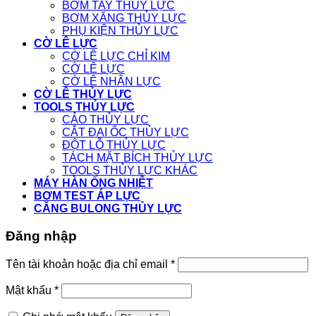
BƠM TAY THỦY LỰC
BƠM XĂNG THỦY LỰC
PHỤ KIỆN THỦY LỰC
CỜ LÊ LỰC
CỜ LÊ LỰC CHỈ KIM
CỜ LÊ LỰC
CỜ LÊ NHÂN LỰC
CỜ LÊ THỦY LỰC
TOOLS THỦY LỰC
CẢO THỦY LỰC
CẮT ĐAI ỐC THỦY LỰC
ĐỘT LỖ THỦY LỰC
TÁCH MẶT BÍCH THỦY LỰC
TOOLS THỦY LỰC KHÁC
MÁY HÀN ỐNG NHIỆT
BƠM TEST ÁP LỰC
CĂNG BULONG THỦY LỰC
Đăng nhập
Tên tài khoản hoặc địa chỉ email
*
Mật khẩu
*