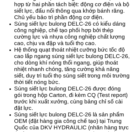
hợp từ hai phần tách biệt: động cơ điện và bộ
siết lực, đấu nối thông qua khớp bánh răng.
Chủ yếu bảo trì phần động cơ điện.
Súng siết lực bulong DELC-26 có kiểu dáng
công nghiệp, chế tạo phối hợp bởi thép
cường lực và nhựa công nghiệp chất lượng
cao, chịu va đập và tuổi thọ cao.
Hệ thống quạt thoát nhiệt cưỡng bức tốc độ
cao lắp ngang súng siết lực bulong DELC-26,
cho dòng khí nóng thổi ngang, giúp thoát
nhiệt nhanh chóng, tăng cường khả năng
siết, duy trì tuổi thọ súng siết trong môi trường
thời tiết nóng bức.
Súng siết lực bulong DELC-26 được đóng
gói trong hộp Carton, đi kèm CQ (Test report)
trước khi xuất xưởng, cùng bảng chỉ số cài
đặt lực.
Súng siết lực bulong DELC-26 là
sản phẩm
OEM (đặt hàng gia công chế tạo) tại Trung
Quốc của DKV HYDRAULIC (nhãn hàng trực