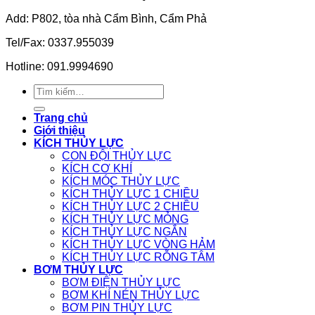
Add: P802, tòa nhà Cẩm Bình, Cẩm Phả
Tel/Fax: 0337.955039
Hotline: 091.9994690
Tìm
kiếm:
Trang chủ
Giới thiệu
KÍCH THỦY LỰC
CON ĐỘI THỦY LỰC
KÍCH CƠ KHÍ
KÍCH MÓC THỦY LỰC
KÍCH THỦY LỰC 1 CHIỀU
KÍCH THỦY LỰC 2 CHIỀU
KÍCH THỦY LỰC MỎNG
KÍCH THỦY LỰC NGẮN
KÍCH THỦY LỰC VÒNG HẢM
KÍCH THỦY LỰC RỖNG TÂM
BƠM THỦY LỰC
BƠM ĐIỆN THỦY LỰC
BƠM KHÍ NÉN THỦY LỰC
BƠM PIN THỦY LỰC