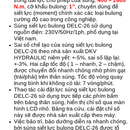
trong dải lực cho phép của súng:
400 – 2600
N.m
, cỡ khẩu bulong:
1″
, chuyên dùng để
siết lực (moment) chính xác các loại bulong
cường độ cao trong công nghiệp.
Súng siết lực bulong DELC-26 sử dụng
nguồn điện: 230V/50Hz/1ph, phổ dụng tại
Việt nam.
Sai số chế tạo của súng siết lực bulong
DELC-26 theo nhà sản xuất DKV
HYDRAULIC niêm yết: +-5%, sai số lặp lại:
+-3%. Hai cấp tốc độ ( 1 – nhanh, 2 – chậm),
được chuyển đổi nhanh chóng nhờ phím gạt
(trái/phải) trên thân súng. Tốc độ vòng quay
trung bình khi không có tải: 7 vòng/phút.
Thao tác cài đặt lực súng siết lực bulong
DELC-26 sử dụng trực tiếp các phím bấm
trên bảng thân súng, hiển thị chỉ số qua màn
hình LCD nhỏ. Bảng tra cứu, cài đặt chỉ số
này sẽ được nhà sản xuất cấp theo máy.
Việc bảo trì, bảo dưỡng diễn ra nhanh chóng,
bởi súng siết lực bulong DELC-26 được tổ