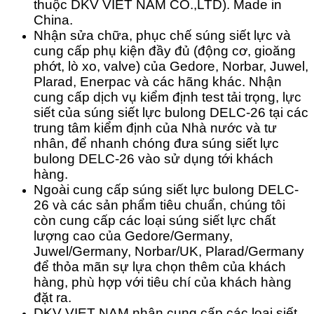
thuộc DKV VIET NAM CO.,LTD).
Made in
China
.
Nhận sửa chữa, phục chế súng siết lực và
cung cấp phụ kiện đầy đủ (động cơ, gioăng
phớt, lò xo, valve) của Gedore, Norbar, Juwel,
Plarad, Enerpac và các hãng khác.
Nhận
cung cấp dịch vụ kiểm định test tải trọng, lực
siết của súng siết lực bulong DELC-26 tại các
trung tâm kiểm định của Nhà nước và tư
nhân, để nhanh chóng đưa súng siết lực
bulong DELC-26 vào sử dụng tới khách
hàng.
Ngoài cung cấp súng siết lực bulong DELC-
26 và các sản phẩm tiêu chuẩn, chúng tôi
còn cung cấp các loại súng siết lực chất
lượng cao của Gedore/Germany,
Juwel/Germany, Norbar/UK, Plarad/Germany
để thỏa mãn sự lựa chọn thêm của khách
hàng, phù hợp với tiêu chí của khách hàng
đặt ra.
DKV VIET NAM nhận cung cấp các loại siết