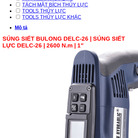
TÁCH MẶT BÍCH THỦY LỰC
TOOLS THỦY LỰC
TOOLS THỦY LỰC KHÁC
Mô tả
SÚNG SIẾT BULONG DELC-26 | SÚNG SIẾT
LỰC DELC-
26
| 2600 N.m | 1″