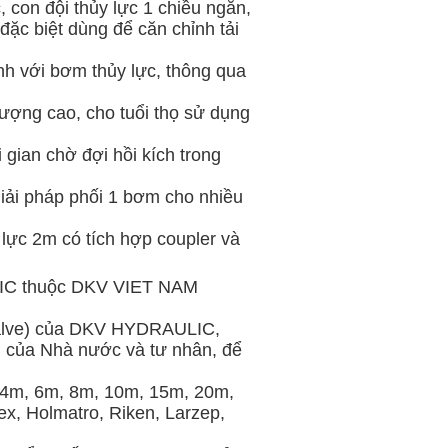
c, con đội thủy lực 1 chiều ngắn,
đặc biệt dùng để căn chỉnh tải
nh với bơm thủy lực, thông qua
lượng cao, cho tuổi thọ sử dụng
i gian chờ đợi hồi kích trong
giải pháp phối 1 bơm cho nhiều
lực 2m có tích hợp coupler và
ULIC thuộc DKV VIET NAM
 valve) của DKV HYDRAULIC,
nh của Nhà nước và tư nhân, để
 (4m, 6m, 8m, 10m, 15m, 20m,
x, Holmatro, Riken, Larzep,