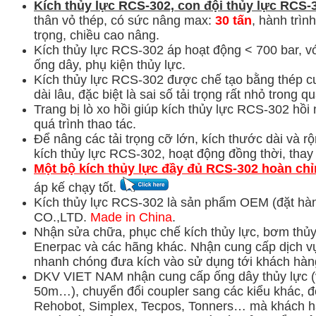
Kích thủy lực RCS-302, con đội thủy lực
RCS-3
thân vỏ thép, có sức nâng max:
30 tấn
, hành trìn
trọng, chiều cao nâng.
Kích thủy lực RCS-302 áp hoạt động < 700 bar, v
ống dây, phụ kiện thủy lực.
Kích thủy lực RCS-302 được chế tạo bằng thép cườ
dài lâu, đặc biệt là sai số tải trọng rất nhỏ trong
Trang bị lò xo hồi giúp kích thủy lực RCS-302 hồi n
quá trình thao tác.
Để nâng các tải trọng cỡ lớn, kích thước dài và 
kích thủy lực RCS-302, hoạt động đồng thời, thay 
Một bộ kích thủy lực đầy đủ RCS-302 hoàn ch
áp kế chạy tốt.
Kích thủy lực RCS-302 là sản phẩm OEM (đặt h
CO.,LTD.
Made in China
.
Nhận sửa chữa, phục chế kích thủy lực, bơm thủy
Enerpac và các hãng khác.
Nhận cung cấp dịch vụ
nhanh chóng đưa kích vào sử dụng tới khách hàn
DKV VIET NAM nhận cung cấp ống dây thủy lực (vậ
50m…), chuyển đổi coupler sang các kiểu khác, 
Rehobot, Simplex, Tecpos, Tonners… mà khách h