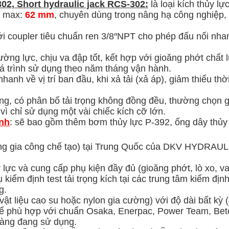
02,
Short hydraulic jack RCS-302:
là loại kích thủy lự
h max:
62 mm
, chuyên dùng trong nâng hạ công nghiệp, 
ới coupler tiêu chuẩn ren 3/8″NPT cho phép đấu nối nha
ng lực, chịu va đập tốt, kết hợp với gioăng phớt chất 
 quá trình sử dụng theo năm tháng vận hành.
hanh về vị trí ban đầu, khi xả tải (xả áp), giảm thiểu thờ
rộng, có phân bố tải trọng không đồng đều, thường chọn 
vì chỉ sử dụng một vài chiếc kích cỡ lớn.
ỉnh
: sẽ bao gồm thêm bơm thủy lực P-392, ống dây thủy 
àng gia công chế tạo) tại Trung Quốc của DKV HYDRA
 lực và cung cấp phụ kiện đầy đủ (gioăng phớt, lò xo,
 kiểm định test tải trọng kích tại các trung tâm kiểm đị
g.
t liệu cao su hoặc nylon gia cường) với độ dài bất kỳ
để phù hợp với chuẩn Osaka, Enerpac, Power Team, Bete
àng đang sử dụng.