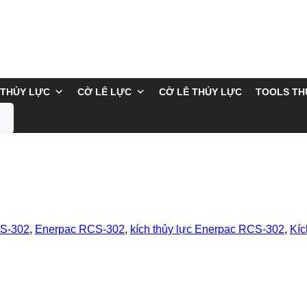
THỦY LỰC
CỜ LÊ LỰC
CỜ LÊ THỦY LỰC
TOOLS TH
CS-302
,
Enerpac RCS-302
,
kích thủy lực Enerpac RCS-302
,
Kíc