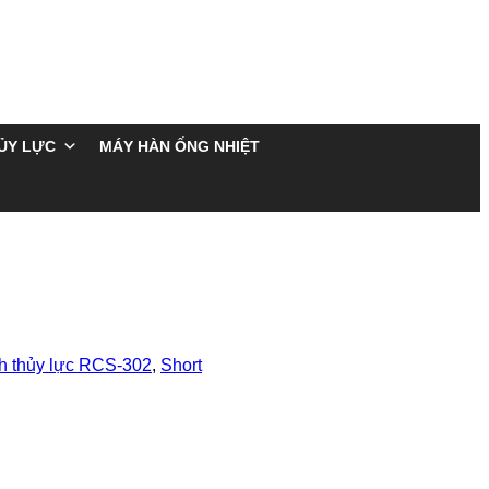
ỦY LỰC
MÁY HÀN ỐNG NHIỆT
h thủy lực RCS-302
,
Short