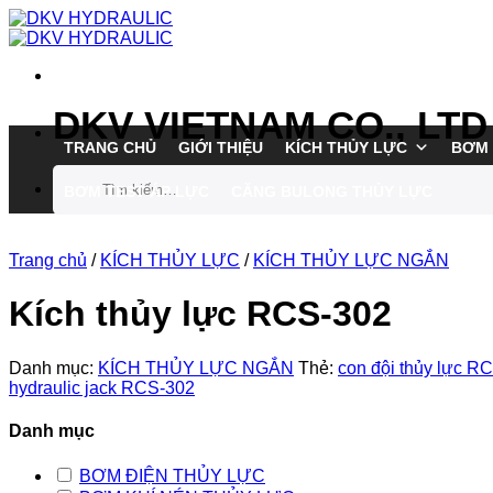
Chuyển
đến
nội
dung
DKV VIETNAM CO., LTD
TRANG CHỦ
GIỚI THIỆU
KÍCH THỦY LỰC
BƠM 
Tìm
BƠM TEST ÁP LỰC
CĂNG BULONG THỦY LỰC
kiếm:
Trang chủ
/
KÍCH THỦY LỰC
/
KÍCH THỦY LỰC NGẮN
Kích thủy lực RCS-302
Danh mục:
KÍCH THỦY LỰC NGẮN
Thẻ:
con đội thủy lực R
hydraulic jack RCS-302
Danh mục
BƠM ĐIỆN THỦY LỰC