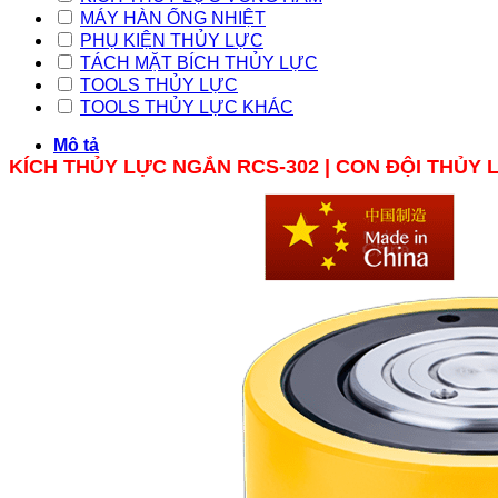
MÁY HÀN ỐNG NHIỆT
PHỤ KIỆN THỦY LỰC
TÁCH MẶT BÍCH THỦY LỰC
TOOLS THỦY LỰC
TOOLS THỦY LỰC KHÁC
Mô tả
KÍCH THỦY LỰC NGẮN RCS-302 | CON ĐỘI THỦY