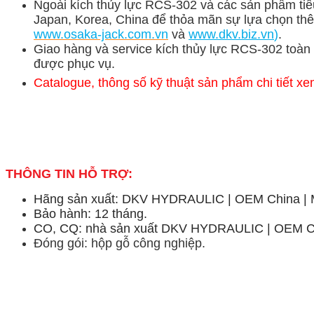
Ngoài kích thủy lực RCS-302 và các sản phẩm tiêu
Japan, Korea, China để thỏa mãn sự lựa chọn thêm
www.osaka-jack.com.vn
và
www.dkv.b
iz.vn
)
.
Giao hàng và service kích thủy lực RCS-302 toàn 
được phục vụ.
Catalogue, thông số kỹ thuật sản phẩm chi tiết xe
THÔNG TIN HỖ TRỢ:
Hãng sản xuất: DKV HYDRAULIC | OEM China | M
Bảo hành: 12 tháng.
CO, CQ: nhà sản xuất DKV HYDRAULIC | OEM Chi
Đóng gói: hộp gỗ công nghiệp.